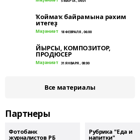
5 МАРТА , 04:01
Ҡоймаҡ байрамына рәхим
итегеҙ
Мәҙәниәт
18 ФЕВРАЛЯ , 06:00
ЙЫРСЫ, КОМПОЗИТОР,
ПРОДЮСЕР
Мәҙәниәт
31 ЯНВАРЯ , 08:00
Все материалы
Партнеры
Фотобанк
Рубрика "Еда и
журналистов РБ
напитки"