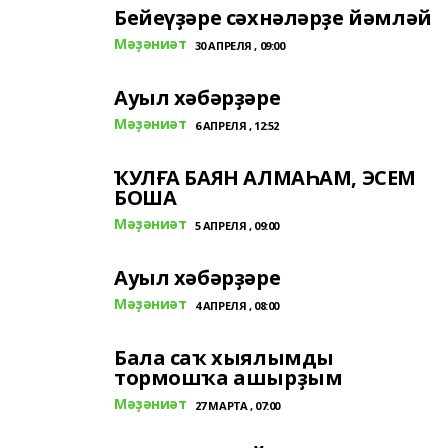
Бейеүҙәре сәхнәләрҙе йәмләй
Мәҙәниәт
30 АПРЕЛЯ , 09:00
Ауыл хәбәрҙәре
Мәҙәниәт
6 АПРЕЛЯ , 12:52
ҠУЛҒА БАЯН АЛМАҺАМ, ЭСЕМ
БОША
Мәҙәниәт
5 АПРЕЛЯ , 09:00
Ауыл хәбәрҙәре
Мәҙәниәт
4 АПРЕЛЯ , 08:00
Бала саҡ хыялымды
тормошҡа ашырҙым
Мәҙәниәт
27 МАРТА , 07:00