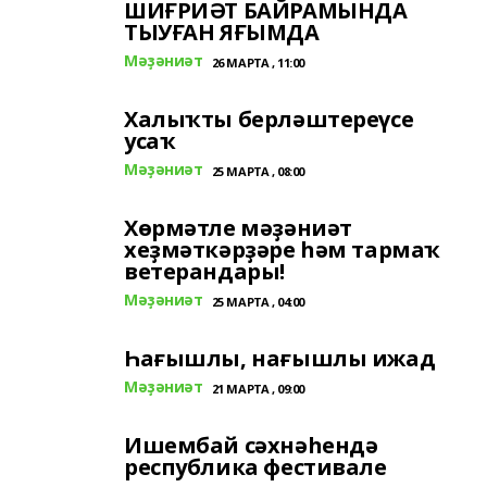
ШИҒРИӘТ БАЙРАМЫНДА
ТЫУҒАН ЯҒЫМДА
Мәҙәниәт
26 МАРТА , 11:00
Халыҡты берләштереүсе
усаҡ
Мәҙәниәт
25 МАРТА , 08:00
Хөрмәтле мәҙәниәт
хеҙмәткәрҙәре һәм тармаҡ
ветерандары!
Мәҙәниәт
25 МАРТА , 04:00
Һағышлы, нағышлы ижад
Мәҙәниәт
21 МАРТА , 09:00
Ишембай сәхнәһендә
республика фестивале