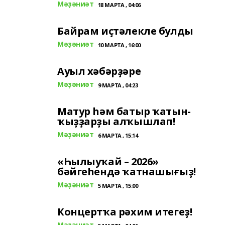
Мәҙәниәт
18 МАРТА , 04:06
Байрам иҫтәлекле булды
Мәҙәниәт
10 МАРТА , 16:00
Ауыл хәбәрҙәре
Мәҙәниәт
9 МАРТА , 04:23
Матур һәм батыр ҡатын-
ҡыҙҙарҙы алҡышлап!
Мәҙәниәт
6 МАРТА , 15:14
«Һылыуҡай – 2026»
бәйгеһендә ҡатнашығыҙ!
Мәҙәниәт
5 МАРТА , 15:00
Концертҡа рәхим итегеҙ!
Мәҙәниәт