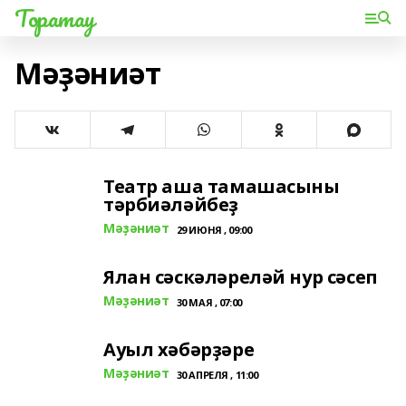
Торатау
Мәҙәниәт
Театр аша тамашасыны
тәрбиәләйбеҙ
Мәҙәниәт
29 ИЮНЯ , 09:00
Ялан сәскәләреләй нур сәсеп
Мәҙәниәт
30 МАЯ , 07:00
Ауыл хәбәрҙәре
Мәҙәниәт
30 АПРЕЛЯ , 11:00