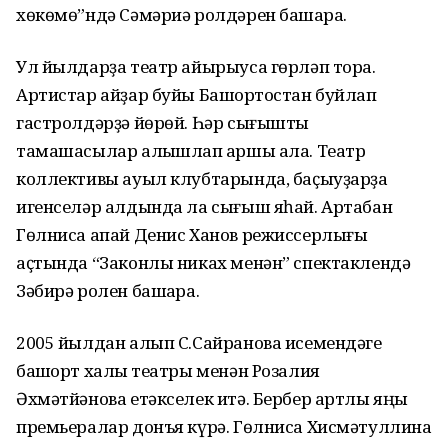
хөкөмө”ндә Сәмәриә ролдәрен башҡара.
Ул йылдарҙа театр айырыуса гөрләп тора.
Артистар айҙар буйы Башҡортостан буйлап
гастролдәрҙә йөрөй. Һәр сығышты
тамашасылар алҡышлап ҡаршы ала. Театр
коллективы ауыл клубтарында, баҫыуҙарҙа
игенселәр алдында ла сығыш яһай. Артабан
Гөлниса апай Денис Ханов режиссерлығы
аҫтында “Законлы никах менән” спектаклендә
Зәбирә ролен башҡара.
2005 йылдан алып С.Сайранова исемендәге
башҡорт халыҡ театры менән Розалия
Әхмәтйәнова етәкселек итә. Бербер артлы яңы
премьералар донъя күрә. Гөлниса Хисмәтуллина