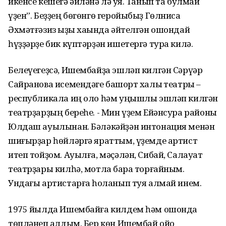
икенсе кешегә әйләнә лә ҡуя. Танып та булмай
үҙен”. Беҙҙең бөгөнгө геройыбыҙ Гөлниса
Әхмәтғәзиз ҡыҙы хаҡында әйтелгән ошондай
һүҙҙәрҙе бик күптәрҙән ишетергә тура килә.
Белеүегеҙсә, Ишембайҙа эшләп килгән Сәрүәр
Сайранова исемендәге башҡорт халыҡ театры –
республикала иң оло һәм уңышлы эшләп килгән
театрҙарҙың береһе. - Мин үҙем Ейәнсура районы
Юлдаш ауылынан. Бәләкәйҙән интонация менән
шиғырҙар һөйләргә яраттым, үҙемде артист
итеп тойҙом. Ауылға, мәҫәлән, Сибай, Салауат
театрҙары килһә, мотлаҡ бара торғайным.
Ундағы артистарға һоҡланып туя алмай инем.
1975 йылда Ишембайға килдем һәм ошонда
төпләнеп ҡалдым. Бер көн Ишембай ойоҡ