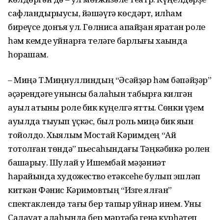
сафландырыусы, йәшәүгә көсдәрт, илһам
биреүсе донъя ул. Гөлниса апайҙан яратҡан роле
һәм кемде уйнарға теләге барлығы хаҡында
һорашам.
– Миңә Т.Миңнуллиндың “Әсәйҙәр һәм бәпәйҙәр”
әҫәрендәге унынсы балаһын табырға килгән
ауыл ҡатыны роле бик күңелгә ятты. Сөнки үҙем
ауылда тыуып үҫкәс, был роль миңә бик яҡын
тойолдо. Хыялым Мостай Кәримдең “Ай
тотолған төндә” пьесаһындағы Тәңкәбикә ролен
башҡарыу. Шулай уҡ Ишембай мәҙәниәт
һарайында художество етәксеһе булып эшләп
киткән Фәнис Кәримовтың “Изге ялған”
спектаклендә тағы бер тапҡыр уйнар инем. Уны
Салауат ҡалаһында бер мәртәбә генә күрһәтеп