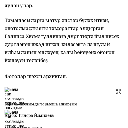
яулай улар.
Тамашасыларға матур хистәр бүләк иткән,
онотолмаҫлыҡ яҡты тәьҫораттар ҡалдырған
Гөлниса Хисмәтуллинаға дүрт тиҫтә йыл нисек
дәртләнеп ижад иткән, киләсәктә лә шулай
илһамланып эшләүен, халыҡ һөйөүенә ҡойоноп
йәшәүен теләйбеҙ.
Фотолар шәхси архивтан.
Бала саҡ хыялымды тормошҡа ашырҙым
Автор:
Гөлнора Йәмилева