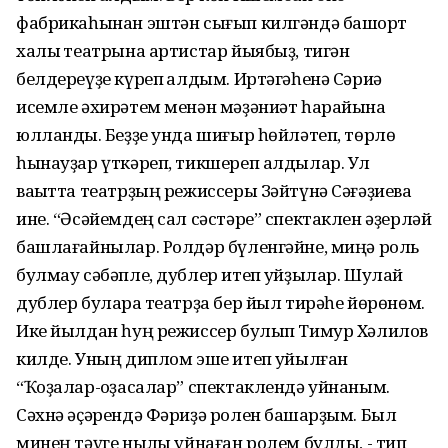
фабрикаһынан эштән сығып килгәндә башҡорт
халыҡ театрына артистар йыябыҙ, тигән
белдереүҙе күреп ҡалдым. Иртәгәһенә Сәриә
исемле әхирәтем менән мәҙәниәт һарайына
юлландыҡ. Беҙҙе унда шиғыр һөйләтеп, төрлө
һынауҙар үткәреп, тикшереп алдылар. Ул
ваҡытта театрҙың режиссеры Зәйтүнә Сәғәҙиева
ине. “Әсәйемдең сал сәстәре” спектаклен әҙерләй
башлағайнылар. Ролдәр бүленгәйне, миңә роль
булмау сәбәпле, дублер итеп ҡуйҙылар. Шулай
дублер булараҡ театрҙа бер йыл тирәһе йөрөнөм.
Ике йылдан һуң режиссер булып Тимур Хәлилов
килде. Уның диплом эше итеп ҡуйылған
“Ҡоҙалар-ҡоҙасалар” спектаклендә уйнаным.
Сәхнә әҫәрендә Фәриҙә ролен башҡарҙым. Был
минең тәүге ныҡлы уйнаған ролем булды, - тип