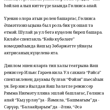
һөйләп алып китте үҙе хаҡында Гөлниса апай.
Үҙенән олораҡ ҡатын ролен башҡарғас, Гөлниса
Әхмәтғәзиз ҡыҙына был роль бик үк оҡшап та
етмәй. Шулай ҙа ул бөтә күңелен биреп башҡара.
Киләһе спектакль “Көйә күбәләге”
комедияһында йәш ҡыҙ Зөбәржәтте уйнауы
актрисаның күңеленә ята.
Диплом эшен яҡларға тип халыҡ театрына йәш
режиссер Ильяс Гәрәев килә. Ул сәхнәгә “Рәйсә”
спектакленең дауамы булған “Фәйзи” пьесаһын
ҡуя. Бер нисә йылдан йәш һәләтле режиссер
Римма Ниғмәтуллина эшләй башлағас, Гөлниса
апай “Ҡыҙ урлау”ҙа - Йәмилә, “Башмағым”да -
Сәрүәр, “Балаҡайҙарым”да - Әлиә, “Әсә