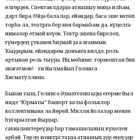
өлгөрҙөк. Спектаклдәрҙә ҡатнашыу миңә илһам,
дәрт бирә. Өйҙә балалар, ейәндәр, баҡса эше көтөп
торһа ла, театрға бер көн бармаһам да, күңелгә
нимәлер етмәй кеүек. Театр эшенә бирелеп,
ғүмерҙең үткәнен һиҙмәй ҙә ҡалғанмын.
Ҡыҙҙарым, ейәндәрем донъяға килде, роль
артынан роль тыуҙы. Иң мөһиме: тормоштан бик
ҡәнәғәтмен! - ти йылмайып Гөлниса
Хисмәтуллина.
Бынан тыш, Гөлнисә Әхмәтғәзиз ҡыҙы егерме йыл
инде “Юрматы” башҡорт халыҡ фольклор
коллективына ла йөрөй. Милли йолалар менән
һуғарылған йырҙар,
сәхнәләштереүҙәр һәр тамашасының күңелен
арбай. Төрлө конкурстарҙа ҡатнашып ҙур еңеүҙәр