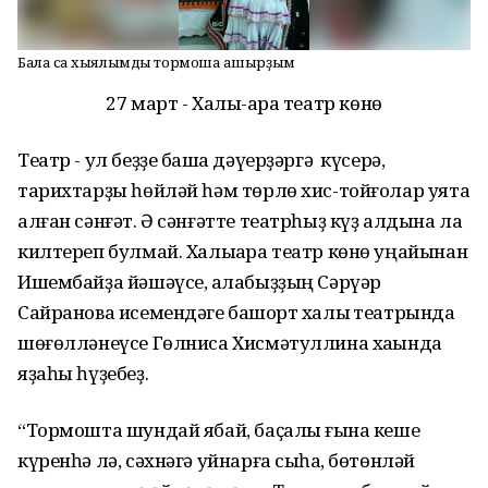
Бала саҡ хыялымды тормошҡа ашырҙым
27 март - Халыҡ-ара театр көнө
Театр - ул беҙҙе башҡа дәүерҙәргә күсерә,
тарихтарҙы һөйләй һәм төрлө хис-тойғолар уята
алған сәнғәт. Ә сәнғәтте театрһыҙ күҙ алдына ла
килтереп булмай. Халыҡара театр көнө уңайынан
Ишембайҙа йәшәүсе, ҡалабыҙҙың Сәрүәр
Сайранова исемендәге башҡорт халыҡ театрында
шөғөлләнеүсе Гөлниса Хисмәтуллина хаҡында
яҙаһы һүҙебеҙ.
“Тормошта шундай ябай, баҫалҡы ғына кеше
күренһә лә, сәхнәгә уйнарға сыҡһа, бөтөнләй