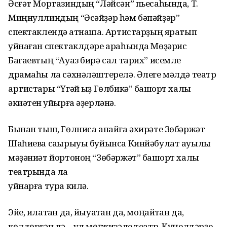
Әсғәт Мортазиндың “Ләйсән” пьесаһында, Т.
Миңнуллиндың “Әсәйҙәр һәм бәпәйҙәр”
спектаклендә ҡатнаша. Артистарҙың яратып
уйнаған спектаклдәре араһында Мөҙәрис
Багаевтың “Ауаз бирә сал тарих” исемле
драмаһы ла сәхнәләштерелә. Әлеге мәлдә театр
артистары “Үгәй ҡыҙ Гөлбикә” башҡорт халыҡ
әкиәтен ҡуйырға әҙерләнә.
Бынан тыш, Гөлниса апайға әхирәте Зөбәржәт
Шаһиева саҡырыуы буйынса Кинйәбулат ауылы
мәҙәниәт йортоноң “Зөбәржәт” башҡорт халыҡ
театрында ла
уйнарға тура килә.
Эйе, илатҡан да, йыуатҡан да, моңайтҡан да,
көлдөргән дә – ул мөғжизәле театр. Күңелдәрҙе