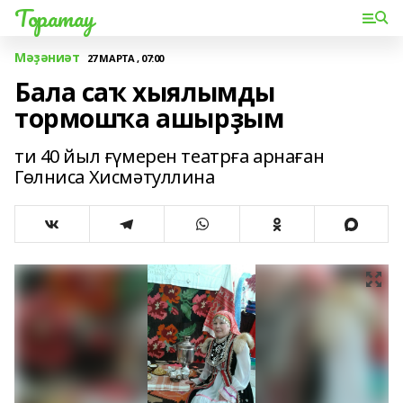
Торатау
Мәҙәниәт
27 МАРТА , 07:00
Бала саҡ хыялымды
тормошҡа ашырҙым
ти 40 йыл ғүмерен театрға арнаған
Гөлниса Хисмәтуллина