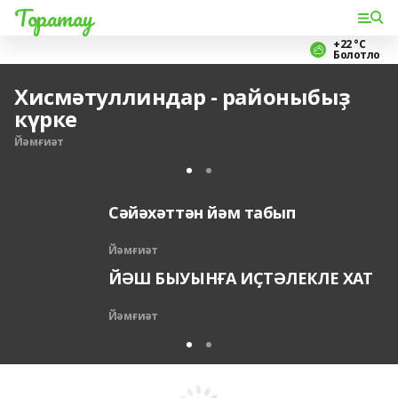
Торатау
+22 °С
Болотло
Хисмәтуллиндар - районыбыҙ
күрке
Йәмғиәт
Сәйәхәттән йәм табып
Йәмғиәт
ЙӘШ БЫУЫНҒА ИҪТӘЛЕКЛЕ ХАТ
Йәмғиәт