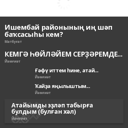
Ишембай районының иң шәп
баҡсасыһы кем?
Матбуғат
КЕМГӘ ҺӨЙЛӘЙЕМ СЕРҘӘРЕМДЕ...
Йәмғиәт
Ғәфү иттем һине, атай...
Йәмғиәт
Ҡайҙа яңылыштым...
Йәмғиәт
Атайымды эҙләп табырға
булдым (булған хәл)
Йәмғиәт