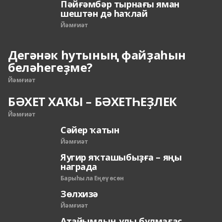
Пәйғәмбәр тырнағы яман
шештән дә һаҡлай
Йәмғиәт
Дегәнәк һутының файҙаһын
беләһегеҙме?
Йәмғиәт
БӘХЕТ ХАҠЫ – БӘХЕТҺЕҘЛЕК
Йәмғиәт
Сәйер ҡатын
Йәмғиәт
Яугир яҡташыбыҙға – яңы
награда
Барыһы ла Еңеү өсөн
Зөлхизә
Йәмғиәт
Атайымдың улы булмағас...