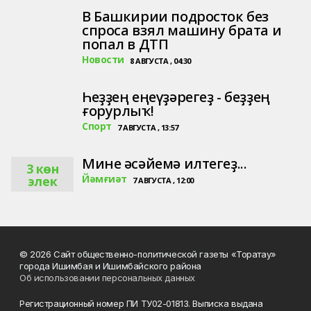
В Башкирии подросток без
спроса взял машину брата и
попал в ДТП
Новости
8 АВГУСТА , 04:30
Һеҙҙең еңеүҙәрегеҙ - беҙҙең
ғорурлыҡ!
Спорт
7 АВГУСТА , 13:57
Мине әсәйемә илтегеҙ...
3 көн
Йәмғиәт
элек
7 АВГУСТА , 12:00
© 2026 Сайт общественно-политической газеты «Торатау»
города Ишимбая и Ишимбайского района
Об использовании персональных данных
Регистрационный номер ПИ ТУ02-01813. Выписка выдана