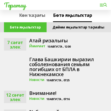
Торатау
Көн ҡаҙағы
Бөтә яңылыҡтар
Бөтә яңылыҡтар
Дөйөм яңылыҡтар таҫмаһы
Атай ризалығы
7 сәғәт
Йәмғиәт
элек
10 АВГУСТА , 12:00
Глава Башкирии выразил
соболезнования семьям
погибших от БПЛА в
Нижнекамске
Новости
10 АВГУСТА , 07:25
Внимание!
12 сәғәт
Новости
элек
10 АВГУСТА , 07:16