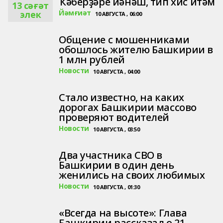
Ҡәберҙәре йәнәш, тип хис итәм
13 сәғәт
Йәмғиәт
элек
10 АВГУСТА , 06:00
Общение с мошенниками
обошлось жителю Башкирии в
1 млн рублей
Новости
10 АВГУСТА , 04:00
Стало известно, на каких
дорогах Башкирии массово
проверяют водителей
Новости
10 АВГУСТА , 03:50
Два участника СВО в
Башкирии в один день
женились на своих любимых
Новости
10 АВГУСТА , 01:30
«Всегда на высоте»: Глава
Башкирии рассказал о 21-