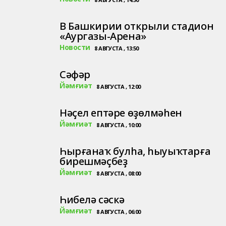
В Башкирии открыли стадион
«Аургазы‑Арена»
Новости
8 АВГУСТА , 13:50
Сәфәр
Йәмғиәт
8 АВГУСТА , 12:00
Нәҫел ептәре өҙөлмәһен
Йәмғиәт
8 АВГУСТА , 10:00
Һырғанаҡ булһа, һыуыҡтарға
бирешмәҫбеҙ
Йәмғиәт
8 АВГУСТА , 08:00
Һибелә сәскә
Йәмғиәт
8 АВГУСТА , 06:00