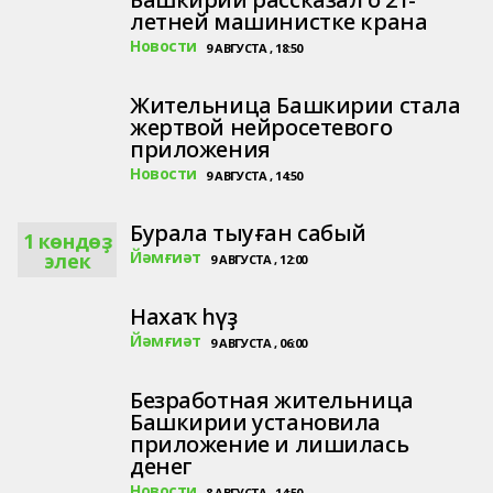
летней машинистке крана
Новости
9 АВГУСТА , 18:50
Жительница Башкирии стала
жертвой нейросетевого
приложения
Новости
9 АВГУСТА , 14:50
Бурала тыуған сабый
1 көндөҙ
Йәмғиәт
элек
9 АВГУСТА , 12:00
Нахаҡ һүҙ
Йәмғиәт
9 АВГУСТА , 06:00
Безработная жительница
Башкирии установила
приложение и лишилась
денег
Новости
8 АВГУСТА , 14:50