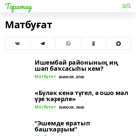
Торатау
Матбуғат
Ишембай районының иң
шәп баҡсасыһы кем?
Матбуғат
30 ИЮЛЯ , 07:00
«Бүләк кенә түгел, ә ошо мәл
үҙе ҡәҙерле»
Матбуғат
10 ИЮЛЯ , 09:00
“Эшемде яратып
башҡарҙым”