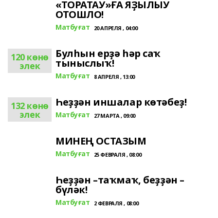
«ТОРАТАУ»ҒА ЯҘЫЛЫУ
ОТОШЛО!
Матбуғат
20 АПРЕЛЯ , 04:00
Булһын ерҙә һәр саҡ
120 көнө
тыныслыҡ!
элек
Матбуғат
8 АПРЕЛЯ , 13:00
Һеҙҙән иншалар көтәбеҙ!
132 көнө
элек
Матбуғат
27 МАРТА , 09:00
МИНЕҢ ОСТАЗЫМ
Матбуғат
25 ФЕВРАЛЯ , 08:00
Һеҙҙән –таҡмаҡ, беҙҙән –
бүләк!
Матбуғат
2 ФЕВРАЛЯ , 08:00