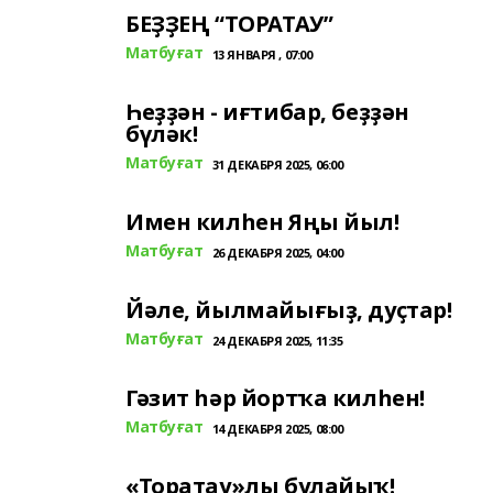
БЕҘҘЕҢ “ТОРАТАУ”
Матбуғат
13 ЯНВАРЯ , 07:00
Һеҙҙән - иғтибар, беҙҙән
бүләк!
Матбуғат
31 ДЕКАБРЯ 2025, 06:00
Имен килһен Яңы йыл!
Матбуғат
26 ДЕКАБРЯ 2025, 04:00
Йәле, йылмайығыҙ, дуҫтар!
Матбуғат
24 ДЕКАБРЯ 2025, 11:35
Гәзит һәр йортҡа килһен!
Матбуғат
14 ДЕКАБРЯ 2025, 08:00
«Торатау»лы булайыҡ!