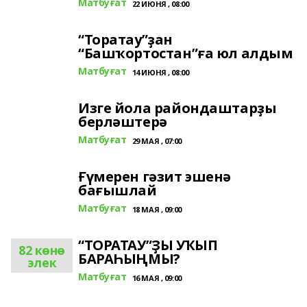
Матбуғат
22 ИЮНЯ , 08:00
“Торатау”ҙан
“Башҡортостан”ға юл алдым
Матбуғат
14 ИЮНЯ , 08:00
Изге йола райондаштарҙы
берләштерә
Матбуғат
29 МАЯ , 07:00
Ғүмерен гәзит эшенә
бағышлай
Матбуғат
18 МАЯ , 09:00
“ТОРАТАУ”ҘЫ УҠЫП
82 көнө
БАРАҺЫҢМЫ?
элек
Матбуғат
16 МАЯ , 09:00