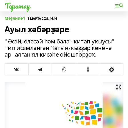
Торатау
Мәҙәниәт
5 МАРТА 2021, 16:16
Ауыл хәбәрҙәре
" Әсәй, өләсәй һәм бала - китап уҡыусы"
тип исемләнгән Ҡатын-ҡыҙҙар көнөнә
арналған ял кисәһе ойошторҙоҡ.