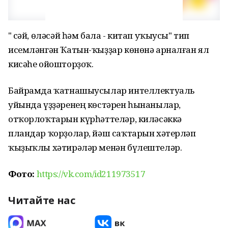
" Әсәй, өләсәй һәм бала - китап уҡыусы" тип
исемләнгән Ҡатын-ҡыҙҙар көнөнә арналған ял
кисәһе ойошторҙоҡ.
Байрамда ҡатнашыусылар интеллектуаль
уйында үҙҙәренең көстәрен һынанылар,
отҡорлоҡтарын күрһәттеләр, киләсәккә
пландар ҡорҙолар, йәш саҡтарын хәтерләп
ҡыҙыҡлы хәтирәләр менән бүлештеләр.
Фото:
https://vk.com/id211973517
Читайте нас