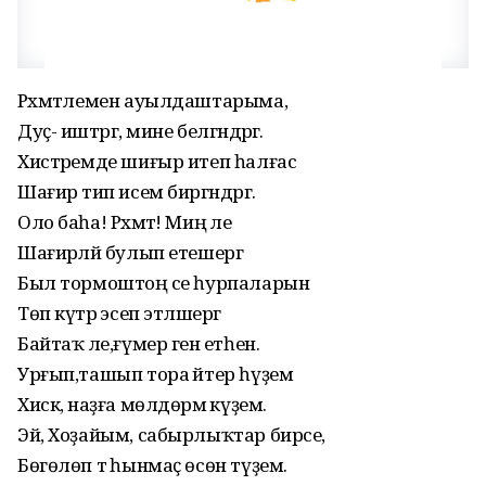
Рәхмәтлемен ауылдаштарыма,
Дуҫ- иштәргә, мине белгәндәргә.
Хистәремде шиғыр итеп һалғас
Шағирә тип исем биргәндәргә.
Оло баһа! Рәхмәт! Миңә әле
Шағирәләй булып етешергә
Был тормоштоң әсе һурпаларын
Төп күтәрә эсеп этләшергә
Байтаҡ әле,ғүмер генә етһен.
Урғып,ташып тора әйтер һүҙем
Хискә, наҙға мөлдөрәмә күҙем.
Эй, Хоҙайым, сабырлыҡтар бирсе,
Бөгөлөп тә һынмаҫ өсөн түҙем.