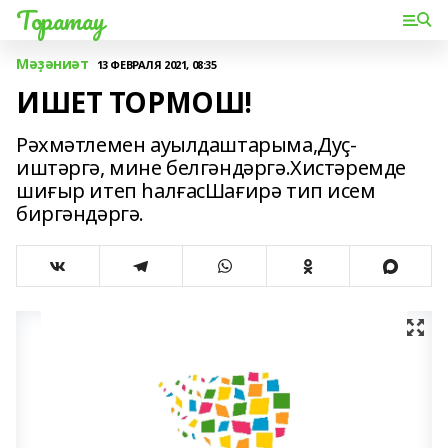
Торатау
Мәҙәниәт
13 ФЕВРАЛЯ 2021, 08:35
ИШЕТ ТОРМОШ!
Рәхмәтлемен ауылдаштарыма,Дуҫ-
иштәргә, мине белгәндәргә.Хистәремде
шиғыр итеп һалғасШағирә тип исем
биргәндәргә.