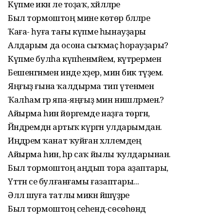
Күпме икән әле тоҙаҡ, хәйләләре
Был тормоштоң мине көтөр бәләләре
Ҡаға- һуға тағы күпме һынауҙары
Алдарым да осона сыҡмаҫ һорауҙары?
Күпме булһа күпһенмәйем, күтәрермен
Бешенгәнмен инде хәҙер, мин бик түҙем.
Яңғыҙ ғына ҡалдырма тип үтенәмен
Ҡалһам әгәр япа-яңғыҙ мин нишләрмен.?
Айырма һин йөрәгемде наҙға төргән,
Йәндәремдән артыҡ күргән улдарымдан.
Иңдәремә ҡанат ҡуйған хәләлемдең
Айырма һин, һәр саҡ йылы ҡулдарынан.
Был тормоштоң аңдып тора аҙаптары,
Үттән әсе булғанғамы ғазаптары...
Әллә шуға татлы микән йәшәүҙәре
Был тормоштоң әсеһендә-сөсөһөндә