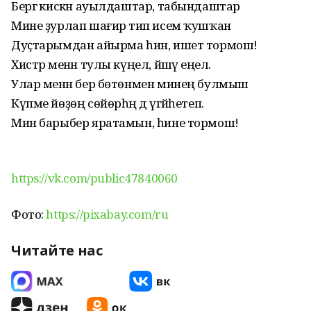
Бергә кискән ауылдаштар, табындаштар
Мине ҙурлап шағирә тип исем ҡушҡан
Дуҫтарымдан айырма һин, ишет тормош!
Хистәр менән тулы күңел, йәшәү еңел.
Улар менән бер бөтөнмен минең булмыш
Күпме йөҙөң сөйөрһәң дә үгәйһетеп.
Мин барыбер яратамын, һине тормош!
https://vk.com/public47840060
Фото:
https://pixabay.com/ru
Читайте нас