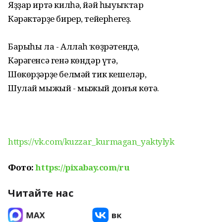
Яҙҙар иртә килһә, йәй һыуыҡтар
Кәрәктәрҙе бирер, тейерһегеҙ.
Барыһы ла - Аллаһ ҡөҙрәтендә,
Кәрәгенсә генә көндәр үтә,
Шөкөрҙәрҙе белмәй тик кешеләр,
Шулай мыжый - мыжый донъя көтә.
https://vk.com/kuzzar_kurmagan_yaktylyk
Фото:
https://pixabay.com/ru
Читайте нас