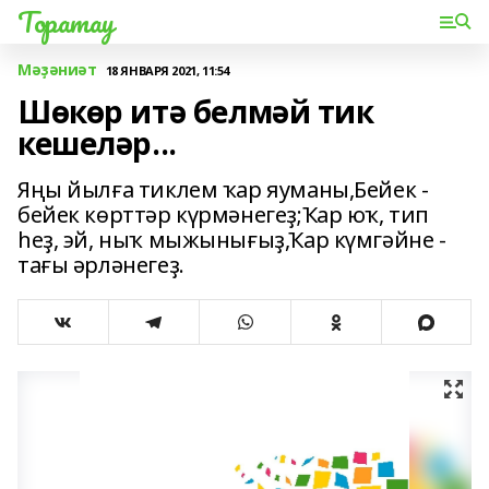
Торатау
Мәҙәниәт
18 ЯНВАРЯ 2021, 11:54
Шөкөр итә белмәй тик
кешеләр...
Яңы йылға тиклем ҡар яуманы,Бейек -
бейек көрттәр күрмәнегеҙ;Ҡар юҡ, тип
һеҙ, эй, ныҡ мыжынығыҙ,Ҡар күмгәйне -
тағы әрләнегеҙ.