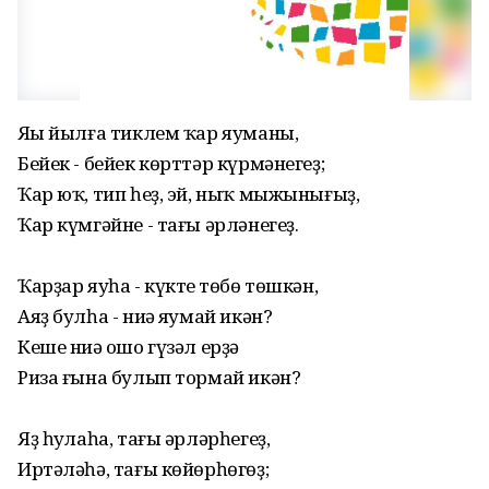
Яңы йылға тиклем ҡар яуманы,
Бейек - бейек көрттәр күрмәнегеҙ;
Ҡар юҡ, тип һеҙ, эй, ныҡ мыжынығыҙ,
Ҡар күмгәйне - тағы әрләнегеҙ.
Ҡарҙар яуһа - күктең төбө төшкән,
Аяҙ булһа - ниңә яумай икән?
Кеше ниңә ошо гүзәл ерҙә
Риза ғына булып тормай икән?
Яҙ һуңлаһа, тағы әрләрһегеҙ,
Иртәләһә, тағы көйөрһөгөҙ;