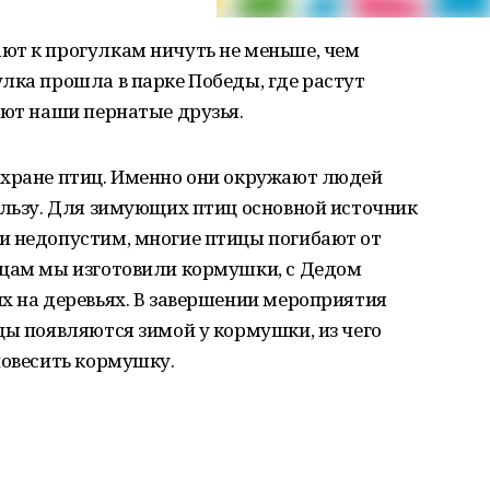
ют к прогулкам ничуть не меньше, чем
лка прошла в парке Победы, где растут
ают наши пернатые друзья.
охране птиц. Именно они окружают людей
ользу. Для зимующих птиц основной источник
и недопустим, многие птицы погибают от
ицам мы изготовили кормушки, с Дедом
х на деревьях. В завершении мероприятия
цы появляются зимой у кормушки, из чего
повесить кормушку.