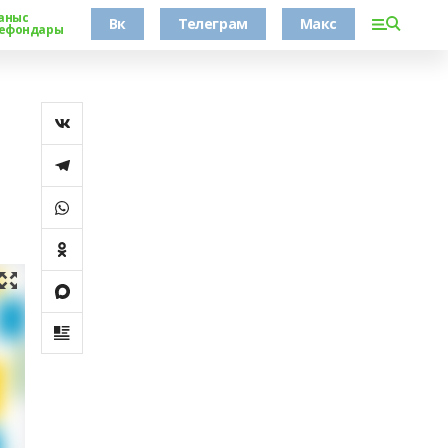
аныс
Вк
Телеграм
Макс
ефондары