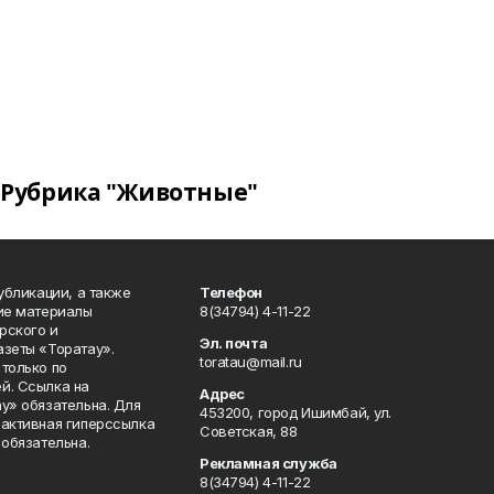
Рубрика "Животные"
публикации, а также
Телефон
кие материалы
8(34794) 4-11-22
рского и
Эл. почта
азеты «Торатау».
toratau@mail.ru
только по
й. Ссылка на
Адрес
у» обязательна. Для
453200, город Ишимбай, ул.
 активная гиперссылка
Советская, 88
 обязательна.
Рекламная служба
8(34794) 4-11-22