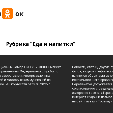
Рубрика "Еда и напитки"
ционный номер ПИ ТУ02-01813. Выписка
Новости, статьи, другие 
Управлением Федеральной службы по
фото-, видео-, графичес
в сфере связи, информационных
являются объектами авто
ий и массовых коммуникаций по
исключительного права г
ке Башкортостан от 19.05.2025 г.
Перепечатка допускается 
согласованию с редакцие
авторство газеты «Тората
интернет-изданий прямая
на сайт газеты «Торатау»