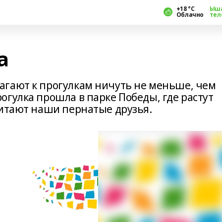
+18 °С
Ыш
Облачно
тел
а
агают к прогулкам ничуть не меньше, чем
гулка прошла в парке Победы, где растут
битают наши пернатые друзья.