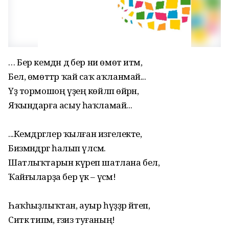
… Бер кемдән дә бер ни өмөт итмә,
Бел, өмөттәр ҡай саҡ аҡланмай...
Үҙ тормошоң үҙең көйләп өйрән,
Яҡындарға асыу һаҡламай...
...Кемдәргәлер ҡылған изгелекте,
Бизмәндәргә һалып үлсәмә.
Шатлыҡтарын күреп шатлана бел,
Ҡайғыларҙа бер үк – үсәмә!
Һаҡһыҙлыҡтан, ауыр һүҙҙәр әйтеп,
Ситкә типмә, ғәзиз туғаның!