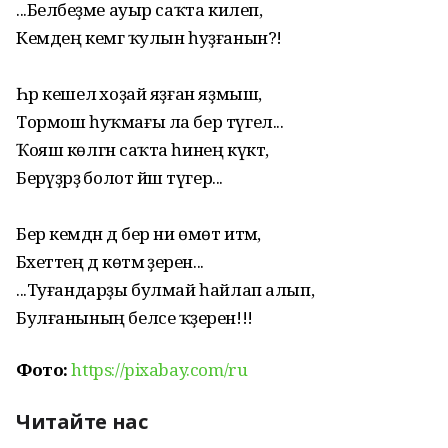
...Беләбеҙме ауыр саҡта килеп,
Кемдең кемгә ҡулын һуҙғанын?!
Һәр кешелә хоҙай яҙған яҙмыш,
Тормош һуҡмағы ла бер түгел...
Ҡояш көлгән саҡта һинең күктә,
Берәүҙәрҙә болот йәш түгер...
Бер кемдән дә бер ни өмөт итмә,
Бәхеттең дә көтмә әҙерен...
...Туғандарҙы булмай һайлап алып,
Булғанының белсе ҡәҙерен!!!
Фото:
https://pixabay.com/ru
Читайте нас