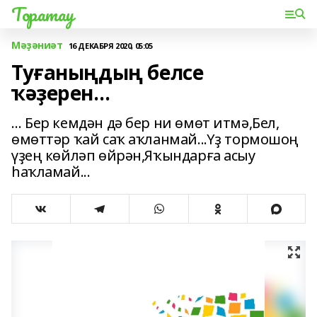
Торатау
Мәҙәниәт
16 ДЕКАБРЯ 2020, 05:05
Туғаныңдың белсе
ҡәҙерен…
… Бер кемдән дә бер ни өмөт итмә,Бел,
өмөттәр ҡай саҡ аҡланмай...Үҙ тормошоң
үҙең көйләп өйрән,Яҡындарға асыу
һаҡламай...