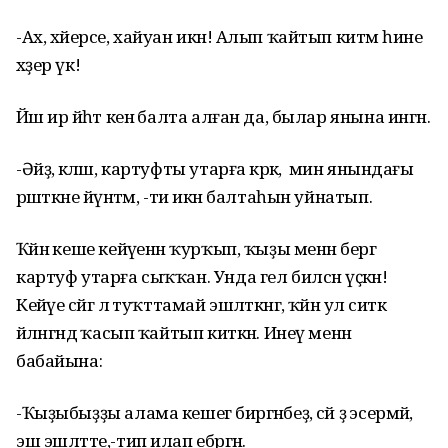
-Ах, хәйерсе, хайуан икән! Алып ҡайтып китәм һине
хәҙер үк!
Йәш ир йәһәт кенә балта алған да, былар янына ингән.
-Әйҙә, кәләш, картуфты утарға кәрәк, ә мин янындағы
рәшәткәне йүнәтәм, -ти икән балтаһын уйнатып.
Ҡәйнә кеше кейәүенән ҡурҡып, ҡыҙы менән бергә
картуф утарға сыҡҡан. Унда гел билсән үҫкән!
Кейәүе сәйгә лә туҡттамай эшләткәнгә, ҡәйнә ул ситкә
әйләнгәндә ҡасып ҡайтып киткән. Инеү менән
бабайына:
-Ҡыҙыбыҙҙы алама кешегә биргәнбеҙ, сәй ҙә эсермәй,
эш эшләтте,-тип илап ебәргән.