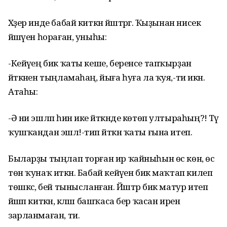
Хәҙер инде бабай киткән йәштәргә. Ҡыҙынан нисек
йәшәүен һораған, уныһы:
-Кейәүең бик ҡаты кеше, беренсе тапҡырҙан
әйткәнен тыңламаһаң, йыға һуға ла ҡуя,-ти икән.
Атаһы:
-Ә ни эшләп һин ике әйткәнде көтөп ултыраһың?! Тәү
ҡушҡандан эшлә!-тип әйткән ҡаты ғына итеп.
Быларҙы тыңлап торған ир ҡайныһын өс көн, өс
төн ҡунаҡ иткән. Бабай кейәүен бик маҡтап килеп
төшкәс, әбей тынысланған. Йәштәр бик матур итеп
йәшәп киткән, кәләш башҡаса бер ҡасан иренә
зарланмаған, ти.