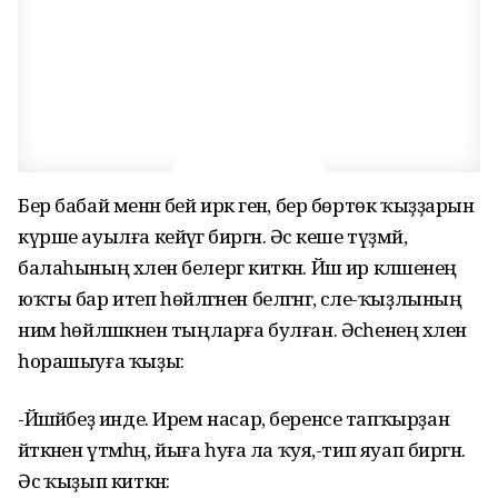
Бер бабай менән әбей иркә генә, бер бөртөк ҡыҙҙарын
күрше ауылға кейәүгә биргән. Әсә кеше түҙмәй,
балаһының хәлен белергә киткән. Йәш ир кәләшенең
юҡты бар итеп һөйләгәнен белгәнгә, әсәле-ҡыҙлының
нимә һөйләшкәнен тыңларға булған. Әсәһенең хәлен
һорашыуға ҡыҙы:
-Йәшәйбеҙ инде. Ирем насар, беренсе тапҡырҙан
әйткәнен үтәмәһәң, йыға һуға ла ҡуя,-тип яуап биргән.
Әсә ҡыҙып киткән: