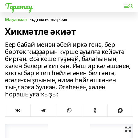
Торатау
Мәҙәниәт
14 ДЕКАБРЯ 2020, 19:40
Хикмәтле әкиәт
Бер бабай менән әбей иркә генә, бер
бөртөк ҡыҙҙарын күрше ауылға кейәүгә
биргән. Әсә кеше түҙмәй, балаһының
хәлен белергә киткән. Йәш ир кәләшенең
юҡты бар итеп һөйләгәнен белгәнгә,
әсәле-ҡыҙлының нимә һөйләшкәнен
тыңларға булған. Әсәһенең хәлен
һорашыуға ҡыҙы: