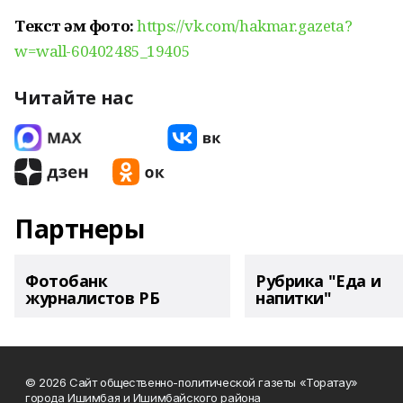
Текст һәм фото:
https://vk.com/hakmar.gazeta?
w=wall-60402485_19405
Читайте нас
Партнеры
Фотобанк
Рубрика "Еда и
журналистов РБ
напитки"
© 2026 Сайт общественно-политической газеты «Торатау»
города Ишимбая и Ишимбайского района