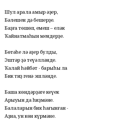
Шул арала ҡамыр әҙер,
Бәлешен дә бешерҙе.
Баҙға төшөп, емеш – еләк
Ҡайнатмаһын мендерҙе.
Бөтәһе лә әҙер булды,
Эштәр ҙә теүәлләнде.
Ҡалай һәйбәт - барыһы ла
Бик тиҙ генә эшләнде.
Башҡа көндәрҙәге кеүек
Арыуын да һиҙмәне.
Балаларын бик һағынған -
Аҙна, ун көн күрмәне.