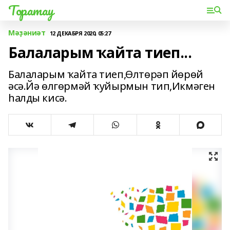
Торатау
Мәҙәниәт
12 ДЕКАБРЯ 2020, 05:27
Балаларым ҡайта тиеп...
Балаларым ҡайта тиеп,Өлтөрәп йөрөй
әсә.Йә өлгөрмәй ҡуйырмын тип,Икмәген
һалды кисә.