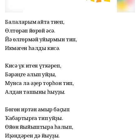
Балаларым ҡайта тиеп,
Өлтөрәп йөрөй әсә.
Йә өлгөрмәй ҡуйырмын тип,
Икмәген һалды кисә.
Кисә үк итен үткәреп,
Бәрәңге алып ҡуйҙы,
Мунса ла әҙер торһон тип,
Алдан ташыны һыуҙы.
Бөгөн иртән ҡамыр баҫып
Ҡабартырға тип ҡуйҙы.
Өйөн йыйыштыра һалып,
Иҙәндәрен дә йыуҙы.