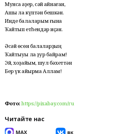
Мунса әҙер, сәй ҡайнаған,
Ашы ла күптән бешкән.
Инде балаларым ғына
Ҡайтып етһендәр иҫән.
Әсәй өсөн балаларҙың
Ҡайтыуы ла ҙур байрам!
Эй, хоҙайым, шул бәхеттән
Бер үк айырма Аллам!
Фото:
https://pixabay.com/ru
Читайте нас