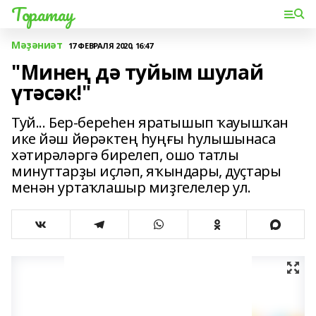
Торатау
Мәҙәниәт
17 ФЕВРАЛЯ 2020, 16:47
"Минең дә туйым шулай
үтәсәк!"
Туй... Бер-береһен яратышып ҡауышҡан
ике йәш йөрәктең һуңғы һулышынаса
хәтирәләргә бирелеп, ошо татлы
минуттарҙы иҫләп, яҡындары, дуҫтары
менән уртаҡлашыр миҙгелелер ул.