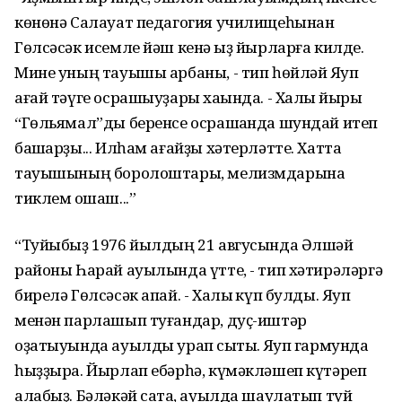
көнөнә Салауат педагогия училищеһынан
Гөлсәсәк исемле йәш кенә ҡыҙ йырларға килде.
Мине уның тауышы арбаны, - тип һөйләй Яҡуп
ағай тәүге осрашыуҙары хаҡында. - Халыҡ йыры
“Гөльямал”ды беренсе осрашҡанда шундай итеп
башҡарҙы... Илһам ағайҙы хәтерләтте. Хатта
тауышының боролоштары, мелизмдарына
тиклем оҡшаш...”
“Туйыбыҙ 1976 йылдың 21 авгусында Әлшәй
районы Һарай ауылында үтте, - тип хәтирәләргә
бирелә Гөлсәсәк апай. - Халыҡ күп булды. Яҡуп
менән парлашып туғандар, дуҫ-иштәр
оҙатыуында ауылды урап сыҡтыҡ. Яҡуп гармунда
һыҙҙыра. Йырлап ебәрһә, күмәкләшеп күтәреп
алабыҙ. Бәләкәй саҡта, ауылда шаулатып туй