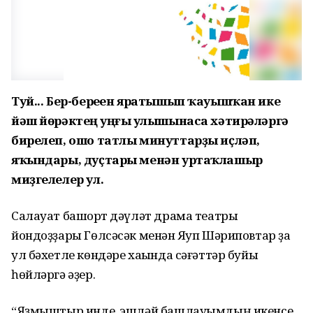
Туй... Бер-береһен яратышып ҡауышҡан ике
йәш йөрәктең һуңғы һулышынаса хәтирәләргә
бирелеп, ошо татлы минуттарҙы иҫләп,
яҡындары, дуҫтары менән уртаҡлашыр
миҙгелелер ул.
Салауат башҡорт дәүләт драма театры
йондоҙҙары Гөлсәсәк менән Яҡуп Шәриповтар ҙа
ул бәхетле көндәре хаҡында сәғәттәр буйы
һөйләргә әҙер.
“Яҙмыштыр инде, эшләй башлауымдың икенсе