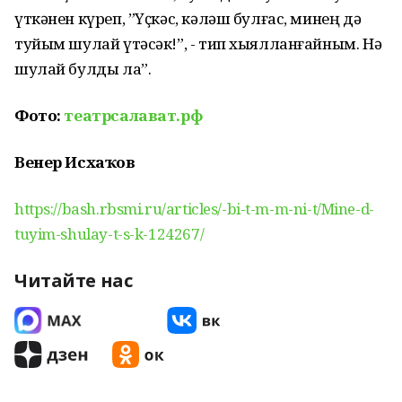
үткәнен күреп, ”Үҫкәс, кәләш булғас, минең дә
туйым шулай үтәсәк!”, - тип хыялланғайным. Нәҡ
шулай булды ла”.
Фото:
театрсалават.рф
Венер Исхаҡов
https://bash.rbsmi.ru/articles/-bi-t-m-m-ni-t/Mine-d-
tuyim-shulay-t-s-k-124267/
Читайте нас