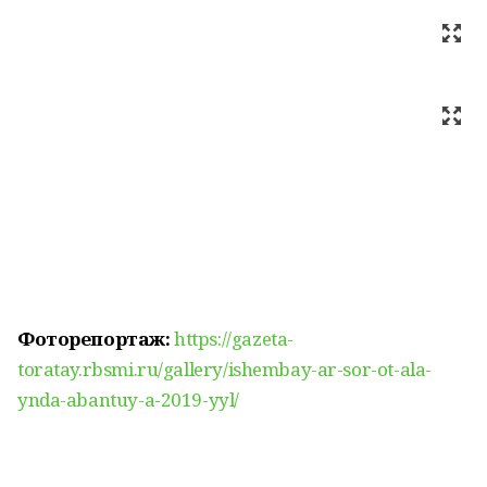
Фоторепортаж:
https://gazeta-
toratay.rbsmi.ru/gallery/ishembay-ar-sor-ot-ala-
ynda-abantuy-a-2019-yyl/