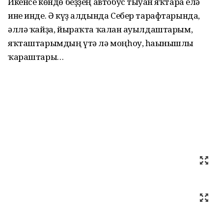
Икенсе көндө беҙҙең автобус тыуған яҡтарға елә
ине инде. Ә күҙ алдында Себер тарафтарында,
әллә ҡайҙа, йыраҡта ҡалған ауылдаштарым,
яҡташтарымдың үтә лә моңһоу, һағынышлы
ҡараштары…