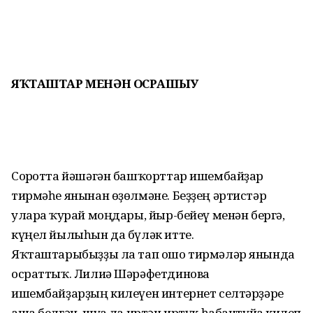
ЯҠТАШТАР МЕНӘН ОСРАШЫУ
Сорғотта йәшәгән башҡорттар ишембайҙар
тирмәһе янынан өҙөлмәне. Беҙҙең әртистәр
уларға ҡурай моңдары, йыр-бейеү менән бергә,
күңел йылыһын да бүләк итте.
Яҡташтарыбыҙҙы ла тап ошо тирмәләр янында
осраттыҡ. Лилиә Шәрәфетдинова
ишембайҙарҙың килеүен интернет селтәрҙәре
аша белгән, шуға ла иртән иртүк һабантуйға килеп