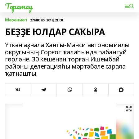
Торатау
Мәҙәниәт
27 ИЮНЯ 2019, 21:00
БЕҘҘЕ ЮЛДАР САҠЫРА
Үткән аҙнала Ханты-Манси автономиялы
округының Сорғот ҡалаһында Һабантуй
гөрләне. 30 кешенән торған Ишембай
районы делегацияһы мәртәбәле сарала
ҡатнашты.