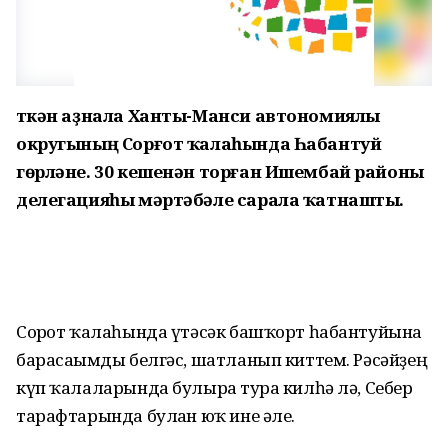
Үткән аҙнала Ханты-Манси автономиялы
округының Сорғот ҡалаһында Һабантуй
гөрләне. 30 кешенән торған Ишембай районы
делегацияһы мәртәбәле сарала ҡатнашты.
Сорғот ҡалаһында үтәсәк башҡорт һабантуйына
барасағымды белгәс, шатланып киттем. Рәсәйҙең
күп ҡалаларында булырға тура килһә лә, Себер
тарафтарында булған юҡ ине әле.