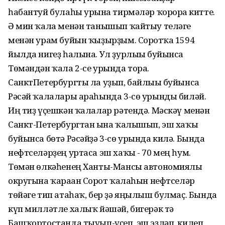
һабантуй булаһы урынға тирмәләр ҡорорға китте.
Ә мин ҡала менән танышып ҡайтыу теләге
менән урам буйын ҡыҙырҙым. Сорғотҡа 1594
йылда нигеҙ һалына. Ул ҙурлығы буйынса
Төмәндән ҡала 2-се урында тора.
СанктПетербургты ла уҙып, байлығы буйынса
Рәсәй ҡалалары араһында 3-сө урынды биләй.
Иң тиҙ үҫешкән ҡалалар рәтендә. Мәскәү менән
Санкт-Петербургтан ғына ҡалышып, эш хаҡы
буйынса бөтә Рәсәйҙә 3-сө урында килә. Бында
нефтселәрҙең уртаса эш хаҡы - 70 мең һум.
Төмән өлкәһенең Ханты-Мансы автономиялы
округына ҡараған Сорғот ҡалаһын нефтселәр
төйәге тип атаһаҡ, бер ҙә яңылыш булмаҫ. Бында
күп милләтле халыҡ йәшәй, бигерәк тә
Башҡортостанда тыуып-үҫеп, эш эҙләп, килеп