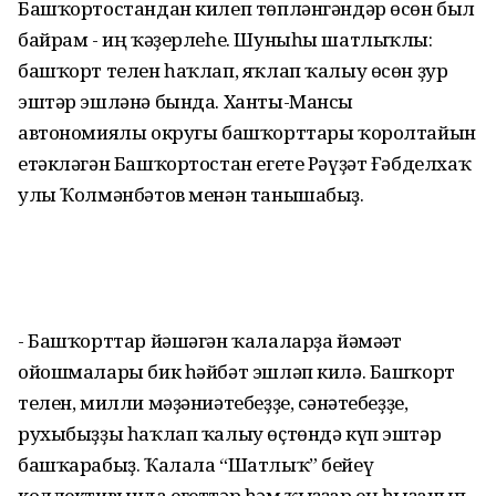
Башҡортостандан килеп төпләнгәндәр өсөн был
байрам - иң ҡәҙерлеһе. Шуныһы шатлыҡлы:
башҡорт телен һаҡлап, яҡлап ҡалыу өсөн ҙур
эштәр эшләнә бында. Ханты-Мансы
автономиялы округы башҡорттары ҡоролтайын
етәкләгән Башҡортостан егете Рәүҙәт Ғәбделхаҡ
улы Ҡолмәнбәтов менән танышабыҙ.
- Башҡорттар йәшәгән ҡалаларҙа йәмәғәт
ойошмалары бик һәйбәт эшләп килә. Башҡорт
телен, милли мәҙәниәтебеҙҙе, сәнғәтебеҙҙе,
рухыбыҙҙы һаҡлап ҡалыу өҫтөндә күп эштәр
башҡарабыҙ. Ҡалала “Шатлыҡ” бейеү
коллективында егеттәр һәм ҡыҙҙар ең һыҙғанып