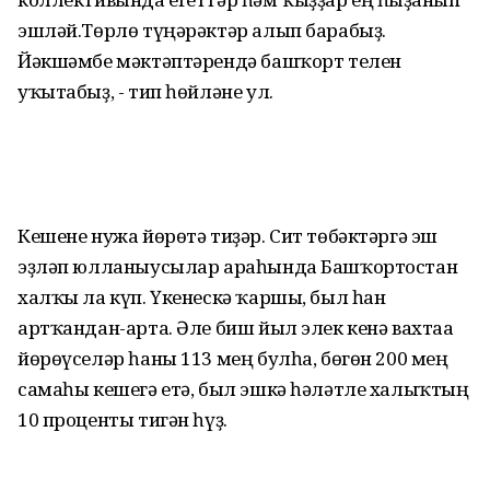
эшләй.Төрлө түңәрәктәр алып барабыҙ.
Йәкшәмбе мәктәптәрендә башҡорт телен
уҡытабыҙ, - тип һөйләне ул.
Кешене нужа йөрөтә тиҙәр. Сит төбәктәргә эш
эҙләп юлланыусылар араһында Башҡортостан
халҡы ла күп. Үкенескә ҡаршы, был һан
артҡандан-арта. Әле биш йыл элек кенә вахтаға
йөрөүселәр һаны 113 мең булһа, бөгөн 200 мең
самаһы кешегә етә, был эшкә һәләтле халыҡтың
10 проценты тигән һүҙ.