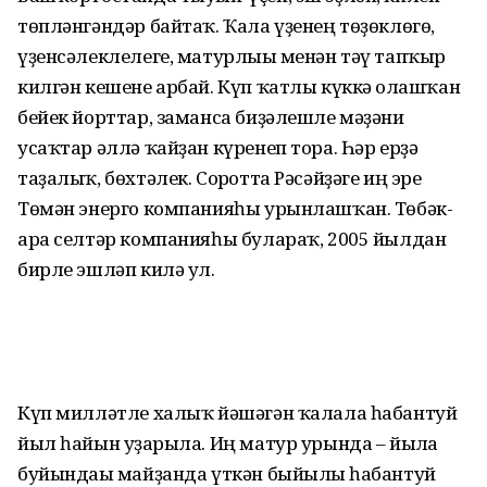
төпләнгәндәр байтаҡ. Ҡала үҙенең төҙөклөгө,
үҙенсәлеклелеге, матурлығы менән тәү тапҡыр
килгән кешене арбай. Күп ҡатлы күккә олғашҡан
бейек йорттар, заманса биҙәлешле мәҙәни
усаҡтар әллә ҡайҙан күренеп тора. Һәр ерҙә
таҙалыҡ, бөхтәлек. Сорғотта Рәсәйҙәге иң эре
Төмән энерго компанияһы урынлашҡан. Төбәк-
ара селтәр компанияһы булараҡ, 2005 йылдан
бирле эшләп килә ул.
Күп милләтле халыҡ йәшәгән ҡалала һабантуй
йыл һайын уҙғарыла. Иң матур урында – йылға
буйындағы майҙанда үткән быйылғы һабантуй