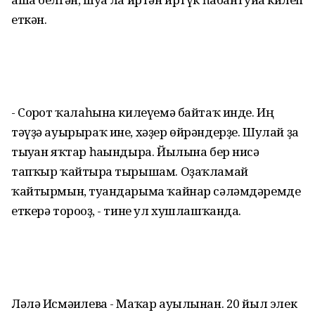
еткән.
- Сорғот ҡалаһына килеүемә байтаҡ инде. Иң
тәүҙә ауырыраҡ ине, хәҙер өйрәндерҙе. Шулай ҙа
тыуған яҡтар һағындыра. Йылына бер нисә
тапҡыр ҡайтырға тырышам. Оҙаҡламай
ҡайтырмын, туғандарыма ҡайнар сәләмдәремде
еткерә тороғоҙ, - тине ул хушлашҡанда.
Ләлә Исмәғилева - Маҡар ауылынан. 20 йыл элек