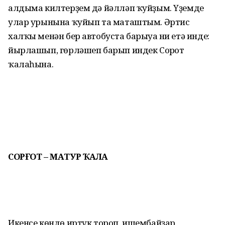
алдыма килтерҙем дә йәлләп ҡуйҙым. Үҙемде
улар урынына ҡуйып та маташтым. Әртис
халҡы менән бер автобуста барыуға ни етә инде:
йырлашып, гөрләшеп барып индек Сорғот
ҡалаһына.
СОРҒОТ – МАТУР ҠАЛА
Икенсе көндө иртүк тороп, ишембайҙар