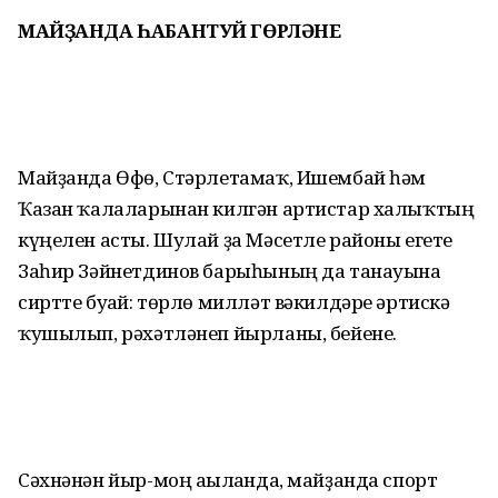
МАЙҘАНДА ҺАБАНТУЙ ГӨРЛӘНЕ
Майҙанда Өфө, Стәрлетамаҡ, Ишембай һәм
Ҡазан ҡалаларынан килгән артистар халыҡтың
күңелен асты. Шулай ҙа Мәсетле районы егете
Заһир Зәйнетдинов барыһының да танауына
сиртте буғай: төрлө милләт вәкилдәре әртискә
ҡушылып, рәхәтләнеп йырланы, бейене.
Сәхнәнән йыр-моң ағылғанда, майҙанда спорт