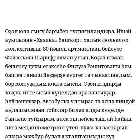
Оҙон юлға сығыу барыбер тулҡынландыра. Ишәй
ауылынан «Хазина» башҡорт халыҡ фольклор
коллективын, 80 йәшен артмаҡлаған бейеүсе
Фәйзелғаян Шәрифрахман улын, Көҙән икмәк
бешереү цехы етәксеһе Филүзә Рәшитованы һәм
башҡа таныш йөҙҙәрҙе күргәс тә тынысландым,
борсолоуҙарым юҡҡа сыҡты. Оҙон юлдарҙы
ҡыҫҡа итте ысын күңелдән аралашыуҙар,
һөйләшеүҙәр. Автобусҡа ултырғас та әллә ниндәй
аңлашылмаған тойғолар биләп алды күңелде.
Ғаиләне туйҙырам, аҡса эшләйем тип, ай һайын
нисә мең километр юл үтеп, нужа ҡаластарын
ашарға мәжбүр булған яҡташтарымды күҙ