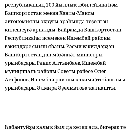
республиканың 100 йыллыҡ юбилейына һәм
Башҡортостан менән Ханты-Мансы
автономиялы округы араһында төҙөлгән
килешеүгә арналды. Байрамда Башҡортостан
Республикаһы исеменән Ишембай районы
вәкилдәре сығыш яһаны. Рәсми вәкилдәрҙән
Башҡортостандан мәҙәниәт министры
урынбаҫары Рәнис Алтынбаев, Ишембай
муниципаль районы Советы рәйесе Олег
Агафонов, Ишембай районы хакимиәте башлығы
урынбаҫары Әлмира Әҙелмәтова ҡатнашты.
Һабантуйҙы халыҡ йыл да көтөп ала, бигерәк тә