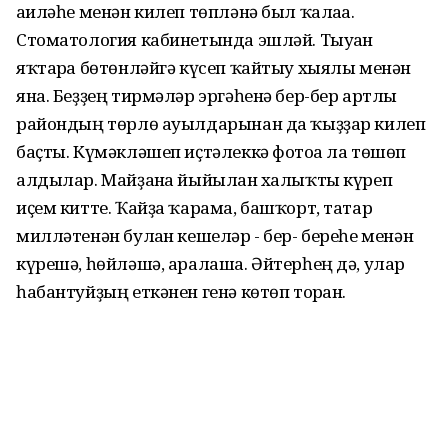
ғаиләһе менән килеп төпләнә был ҡалаға.
Стоматология кабинетында эшләй. Тыуған
яҡтарға бөтөнләйгә күсеп ҡайтыу хыялы менән
яна. Беҙҙең тирмәләр эргәһенә бер-бер артлы
райондың төрлө ауылдарынан да ҡыҙҙар килеп
баҫты. Күмәкләшеп иҫтәлеккә фотоға ла төшөп
алдылар. Майҙанға йыйылған халыҡты күреп
иҫем китте. Ҡайҙа ҡарама, башҡорт, татар
милләтенән булған кешеләр - бер- береһе менән
күрешә, һөйләшә, аралаша. Әйтерһең дә, улар
һабантуйҙың еткәнен генә көтөп торған.