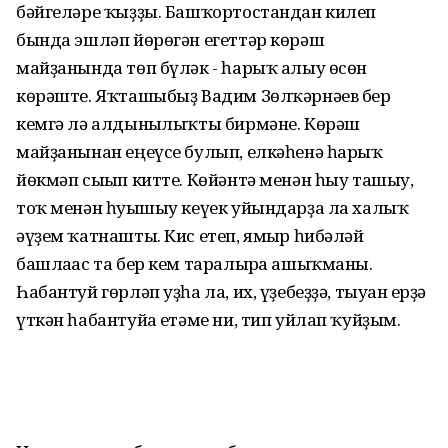
бәйгеләре ҡыҙҙы. Башҡортостандан килеп
бында эшләп йөрөгән егеттәр көрәш
майҙанында төп бүләк - һарыҡ алыу өсөн
көрәште. Яҡташыбыҙ Вадим Зөлҡәрнәев бер
кемгә лә алдынғылыҡты бирмәне. Көрәш
майҙанынан еңеүсе булып, елкәһенә һарыҡ
йөкмәп сығып китте. Көйәнтә менән һыу ташыу,
тоҡ менән һуғышыу кеүек уйындарҙа ла халыҡ
әүҙем ҡатнашты. Кис етеп, ямғыр һибәләй
башлағас та бер кем таралырға ашыҡманы.
Һабантуй гөрләп уҙһа ла, их, үҙебеҙҙә, тыуған ерҙә
үткән һабантуйға етәме ни, тип уйлап ҡуйҙым.