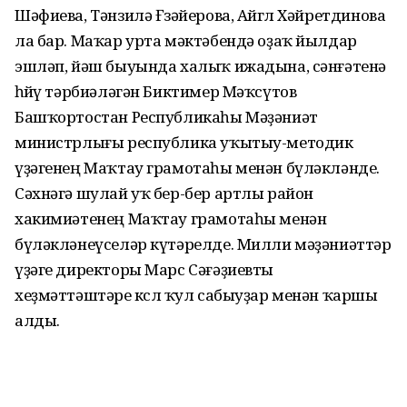
Шәфиева, Тәнзилә Ғөзәйерова, Айгөл Хәйретдинова
ла бар. Маҡар урта мәктәбендә оҙаҡ йылдар
эшләп, йәш быуында халыҡ ижадына, сәнғәтенә
һөйөү тәрбиәләгән Биктимер Мәҡсүтов
Башҡортостан Республикаһы Мәҙәниәт
министрлығы республика уҡытыу-методик
үҙәгенең Маҡтау грамотаһы менән бүләкләнде.
Сәхнәгә шулай уҡ бер-бер артлы район
хакимиәтенең Маҡтау грамотаһы менән
бүләкләнеүселәр күтәрелде. Милли мәҙәниәттәр
үҙәге директоры Марс Сәғәҙиевты
хеҙмәттәштәре көслө ҡул сабыуҙар менән ҡаршы
алды.