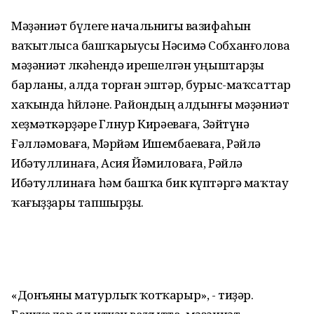
Мәҙәниәт бүлеге начальнигы вазифаһын
ваҡытлыса башҡарыусы Нәсимә Собханғолова
мәҙәниәт өлкәһендә ирешелгән уңыштарҙы
барланы, алда торған эштәр, бурыс-маҡсаттар
хаҡында һөйләне. Райондың алдынғы мәҙәниәт
хеҙмәткәрҙәре Гөлнур Кирәеваға, Зәйтүнә
Ғәлләмоваға, Мәрйәм Ишембаеваға, Рәйлә
Ибәтуллинаға, Асия Йәмиловаға, Рәйлә
Ибәтуллинаға һәм башҡа бик күптәргә маҡтау
ҡағыҙҙары тапшырҙы.
«Донъяны матурлыҡ ҡотҡарыр», - тиҙәр.