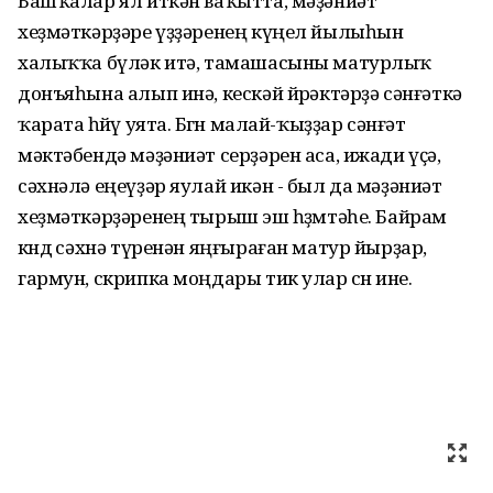
Башҡалар ял иткән ваҡытта, мәҙәниәт
хеҙмәткәрҙәре үҙҙәренең күңел йылыһын
халыҡҡа бүләк итә, тамашасыны матурлыҡ
донъяһына алып инә, кескәй йөрәктәрҙә сәнғәткә
ҡарата һөйөү уята. Бөгөн малай-ҡыҙҙар сәнғәт
мәктәбендә мәҙәниәт серҙәрен аса, ижади үҫә,
сәхнәлә еңеүҙәр яулай икән - был да мәҙәниәт
хеҙмәткәрҙәренең тырыш эш һөҙөмтәһе. Байрам
көндө сәхнә түренән яңғыраған матур йырҙар,
гармун, скрипка моңдары тик улар өсөн ине.