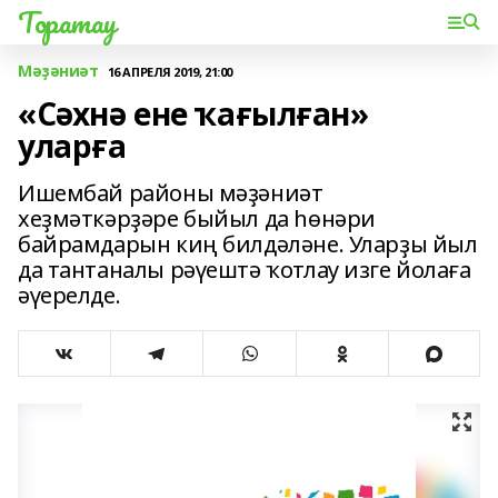
Торатау
Мәҙәниәт
16 АПРЕЛЯ 2019, 21:00
«Сәхнә ене ҡағылған»
уларға
Ишембай районы мәҙәниәт
хеҙмәткәрҙәре быйыл да һөнәри
байрамдарын киң билдәләне. Уларҙы йыл
да тантаналы рәүештә ҡотлау изге йолаға
әүерелде.