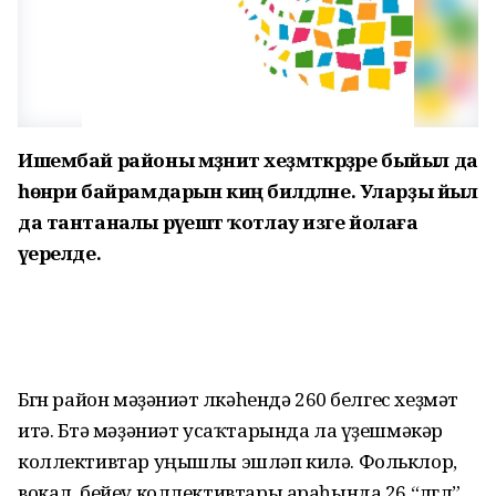
Ишембай р
айоны мәҙәниәт хеҙмәткәрҙәре быйыл да
һөнәри байрамдарын киң билдәләне. Уларҙы йыл
да тантаналы рәүештә ҡотлау изге йолаға
әүерелде.
Бөгөн район мәҙәниәт өлкәһендә 260 белгес хеҙмәт
итә. Бөтә мәҙәниәт усаҡтарында ла үҙешмәкәр
коллективтар уңышлы эшләп килә. Фольклор,
вокал, бейеү коллективтары араһында 26 “өлгөлө”