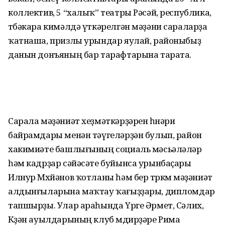
коллектив, 5 “халыҡ” театры Рәсәй, республика,
төбәкара кимәлдә үткәрелгән мәҙәни сараларҙа
ҡатнаша, призлы урындар яулай, районыбыҙ
данын донъяның бар тарафтарына тарата.
Сарала мәҙәниәт хеҙмәткәрҙәрен һөнәри
байрамдары менән тәүгеләрҙән булып, район
хакимиәте башлығының социаль мәсьәләләр
һәм кадрҙар сәйәсәте буйынса урынбаҫары
Илнур Мөхйәнов ҡотланы һәм бер төркөм мәҙәниәт
алдынғыларына маҡтау ҡағыҙҙары, дипломдар
тапшырҙы. Улар араһында Үрге Әрмет, Сәлих,
Көҙән ауылдарының клуб мөдирҙәре Рима