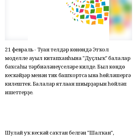
21 февраль - Туған телдәр көнөндә Этҡол
моделле ауыл китапханһына "Дуҫлыҡ" балалар
баҡсаһы тәрбиәләнеүселәре килде. Был көндө
кескәйҙәр менән тик башҡортса ғына һөйләшергә
килештек. Балалар ятлаған шиғырҙарын һөйләп
ишеттерҙе.
Шулай уҡ кескәй саҡтан белгән "Шалҡан",