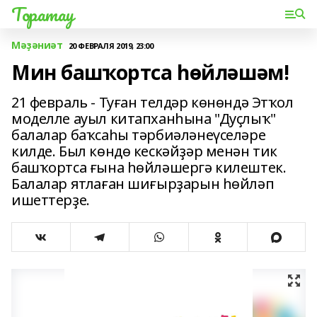
Торатау
Мәҙәниәт
20 ФЕВРАЛЯ 2019, 23:00
Мин башҡортса һөйләшәм!
21 февраль - Туған телдәр көнөндә Этҡол
моделле ауыл китапханһына "Дуҫлыҡ"
балалар баҡсаһы тәрбиәләнеүселәре
килде. Был көндө кескәйҙәр менән тик
башҡортса ғына һөйләшергә килештек.
Балалар ятлаған шиғырҙарын һөйләп
ишеттерҙе.