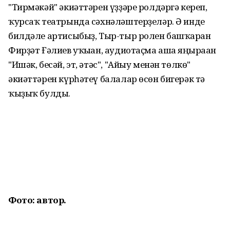
"Тирмәкәй" әкиәттәрен үҙҙәре ролдәргә кереп,
ҡурсаҡ театрында сәхнәләштерҙеләр. Ә инде
билдәле артисыбыҙ, Тыр-тыр ролен башҡарған
Фирҙәт Ғәлиев уҡыған, аудиотаҫма аша яңғыраған
"Ишәк, бесәй, эт, әтәс", "Айыу менән төлкө"
әкиәттәрен күрһәтеү балалар өсөн бигерәк тә
ҡыҙыҡ булды.
Фото: автор.