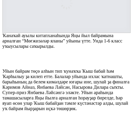
Ҡанаҡай ауылы китапханаһында Яңы йыл байрамына
арналған “Мөғжизәләр яланы” уйыны үтте. Унда 1-6 класс
уҡыусылары саҡырылды.
Уйын байрам төҫө алһын тип ҡунаҡҡа Ҡыш бабай һәм
Ҡарһылыу ҙа килеп етте. Балалар уйында ихлас ҡатнашты,
барыһының да белем кимәлдәре юғары ине, шулай ҙа финалға
Кәримов Айназ, Янбаева Ләйсән, Насырова Дилара сыҡты.
Супер-приз Янбаева Ләйсәнгә эләкте. Уйын араһында
тамашасыларға Яңы йылға арналған һорауҙар бирелде, һәр
яуап өсөн улар Ҡыш бабайҙан тәмле күстәнәстәр алды, шулай
уҡ байрам йырҙарын иҫкә төшөрҙөк.