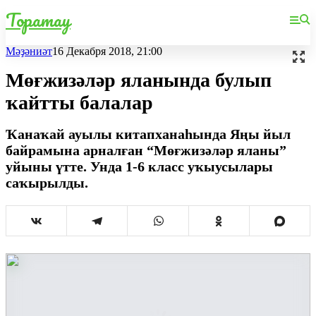
Торатау
Мәҙәниәт
16 Декабря 2018, 21:00
Мөғжизәләр яланында булып
ҡайтты балалар
Ҡанаҡай ауылы китапханаһында Яңы йыл
байрамына арналған “Мөғжизәләр яланы”
уйыны үтте. Унда 1-6 класс уҡыусылары
саҡырылды.