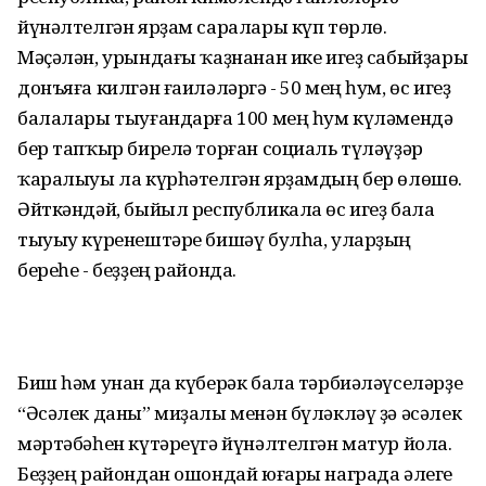
йүнәлтелгән ярҙам саралары күп төрлө.
Мәҫәлән, урындағы ҡаҙнанан ике игеҙ сабыйҙары
донъяға килгән ғаиләләргә - 50 мең һум, өс игеҙ
балалары тыуғандарға 100 мең һум күләмендә
бер тапҡыр бирелә торған социаль түләүҙәр
ҡаралыуы ла күрһәтелгән ярҙамдың бер өлөшө.
Әйткәндәй, быйыл республикала өс игеҙ бала
тыуыу күренештәре бишәү булһа, уларҙың
береһе - беҙҙең районда.
Биш һәм унан да күберәк бала тәрбиәләүселәрҙе
“Әсәлек даны” миҙалы менән бүләкләү ҙә әсәлек
мәртәбәһен күтәреүгә йүнәлтелгән матур йола.
Беҙҙең райондан ошондай юғары награда әлеге