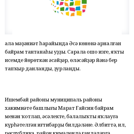
Ҡала мәҙәниәт һарайында Әсә көнөнә арналған
байрам тантанаһы уҙҙы. Сарала ошо изге, яҡты
исемде йөрөткән әсәйҙәр, өләсәйҙәр йәнә бер
тапҡыр данланды, ҙурланды.
Ишембай районы муниципаль районы
хакимиәте башлығы Марат Ғайсин байрам
менән ҡотлап, әсәлекте, балалыҡты яҡлауға
күрһәтелгән иғтибарҙы билдәләне. Әлбиттә, ил,
республика, район кимәлендә ғаиләләргә