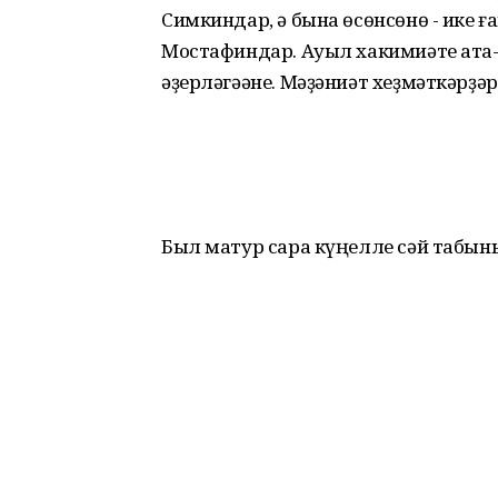
Симкиндар, ә бына өсөнсөнө - ике ғ
Мостафиндар. Ауыл хакимиәте ата-
әҙерләгәәне. Мәҙәниәт хеҙмәткәрҙә
Был матур сара күңелле сәй табы