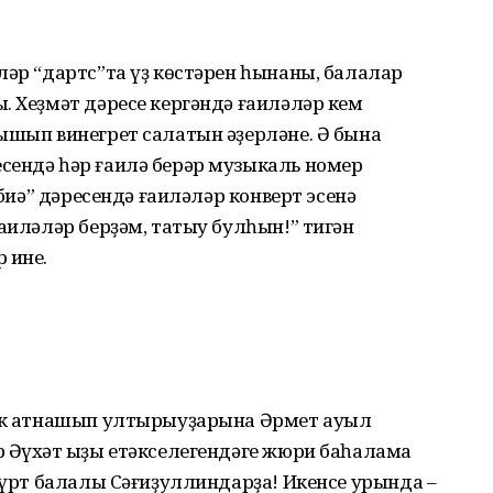
ләр “дартс”та үҙ көстәрен һынаны, балалар
. Хеҙмәт дәресе кергәндә ғаиләләр кем
ышып винегрет салатын әҙерләне. Ә бына
сендә һәр ғаилә берәр музыкаль номер
рбиә” дәресендә ғаиләләр конверт эсенә
Ғаиләләр берҙәм, татыу булһын!” тигән
 ине.
ек ҡатнашып ултырыуҙарына Әрмет ауыл
 Әүхәт ҡыҙы етәкселегендәге жюри баһалама
 дүрт балалы Сәғиҙуллиндарҙа! Икенсе урында –