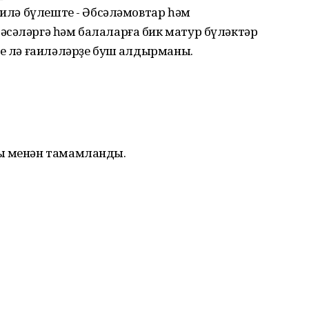
аилә бүлеште - Әбсәләмовтар һәм
әсәләргә һәм балаларға бик матур бүләктәр
ре лә ғаиләләрҙе буш ҡалдырманы.
ны менән тамамланды.