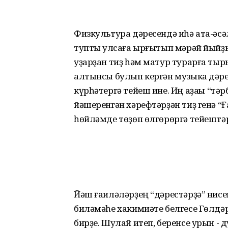
Физкультура дәресендә иһә ата-әсә
тупты ҡулсаға ырғытып мәрәй йыйҙы
уҙарҙан тиҙ һәм матур турарға тыр
алтынсы булып кергән музыка дәре
күрһәтергә тейеш ине. Иң аҙаҡҡы “тә
йәшеренгән хәрефтәрҙән тиҙ генә “
һөйләмде төҙөп өлгөрөргә тейештәр
Йәш ғаиләләрҙең “дәрестәрҙә” нис
биләмәһе хакимиәте белгесе Гөлдәр
бирҙе. Шулай итеп, беренсе урын -