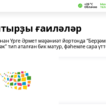
+26 °С
Ыш
Облачно
тел
лтырҙы ғаиләләр
нан Үрге Әрмет мәҙәниәт йортонда “Берҙәм
әк” тип аталған бик матур, фәһемле сара үтт