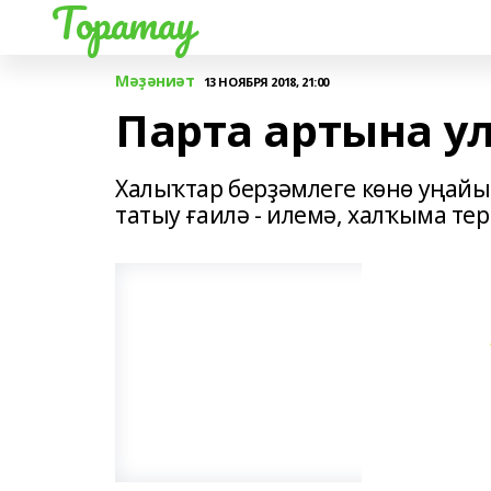
Торатау
Мәҙәниәт
13 НОЯБРЯ 2018, 21:00
Парта артына у
Халыҡтар берҙәмлеге көнө уңайы
татыу ғаилә - илемә, халҡыма тер