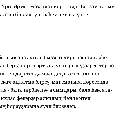
 Үрге Әрмет мәҙәниәт йортонда “Берҙәм татыу
талған бик матур, фәһемле сара үтте.
ыл кисәлә ауылыбыҙҙың дүрт йәш ғаиләһе
ән бергә парта артына ултырып үҙҙәрен төрлө
ған тел дәресендә мәҡәлдең икенсе өлөшөн
исемгә аңлатма биреү, математика дәресендә
ала - бала тәрбиәләү алымдары, бала һәм ата-
 ихлас фекерҙәр алышып, йәнле итеп
ң һорауҙарына яуап бирҙеләр.