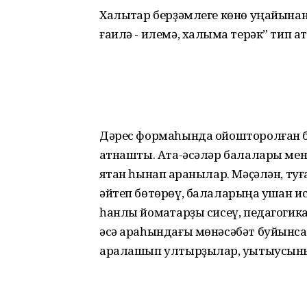
Халыҡтар берҙәмлеге көнө уңайынан
ғаилә - илемә, халҡыма терәк” тип а
Дәрес формаһында ойошторолған б
ҡатнашты. Ата-әсәләр балалары мен
яҡтан һынап ҡаранылар. Мәҫәлән, ту
әйтеп бөтөрөү, балаларыңа ҡушҡан 
һанлы йомаҡтарҙы сисеү, педагогик
әсә араһындағы мөнәсәбәт буйынса
аралашып ултырҙылар, уҡытыусыны