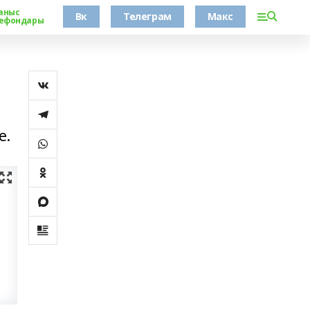
аныс
Вк
Телеграм
Макс
ефондары
е.