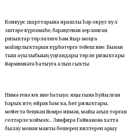
Конкурс шарттарына ярашлы һәр округ ҡул
эштәре күргәҙмәһе, бәрәңгенән әҙерләнгән
ризыҡтар төрлөлөгө һәм йыр-моңға
маһирлыҡтарын күрһәтергә тейеш ине. Бынан
тыш ауылыбыҙҙың уңғандары төрлө ризыҡтарҙы
йәрминкәгә һатыуға алып сыҡты.
Нимә генә юҡ ине һатыуҙа: яңы ғына һуйылған
һарыҡ ите, өйрәк һәм ҡаҙ, һөт ризыҡтары,
мейестә бешкән йомро икмәк, майы ағып торған
селтәрле ҡоймаҡ... Зинфира Ғайнанова хатта
былау менән манты бешереп килтереп арыу