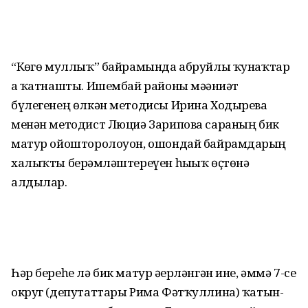
“Көҙгө муллыҡ” байрамында абруйлы ҡунаҡтар
ҙа ҡатнашты. Ишембай районы мәҙәниәт
бүлегенең өлкән методисы Ирина Ходырева
менән методист Люциә Зарипова сараның бик
матур ойошторолоуон, ошондай байрамдарҙың
халыҡты берҙәмләштереүен һыҙыҡ өҫтөнә
алдылар.
Һәр береһе лә бик матур әҙерләнгән ине, әммә 7-се
округ (депутаттары Рима Фәтҡуллина) ҡатын-