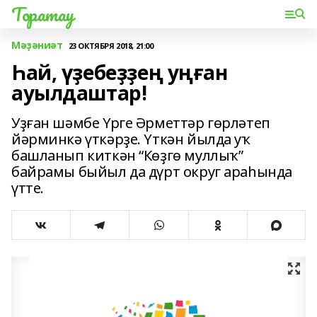
Торатау
Мәҙәниәт
23 ОКТЯБРЯ 2018, 21:00
Һай, үҙебеҙҙең уңған
ауылдаштар!
Уҙған шәмбе Үрге Әрметтәр гөрләтеп
йәрминкә үткәрҙе. Үткән йылда уҡ
башланып киткән “Көҙгө муллыҡ”
байрамы быйыл да дүрт округ араһында
үтте.