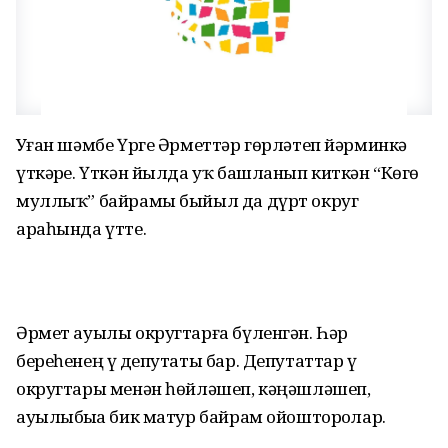
Уҙған шәмбе Үрге Әрметтәр гөрләтеп йәрминкә
үткәрҙе. Үткән йылда уҡ башланып киткән “Көҙгө
муллыҡ” байрамы быйыл да дүрт округ
араһында үтте.
Әрмет ауылы округтарға бүленгән. Һәр
береһенең үҙ депутаты бар. Депутаттар үҙ
округтары менән һөйләшеп, кәңәшләшеп,
ауылыбыҙҙа бик матур байрам ойошторҙолар.