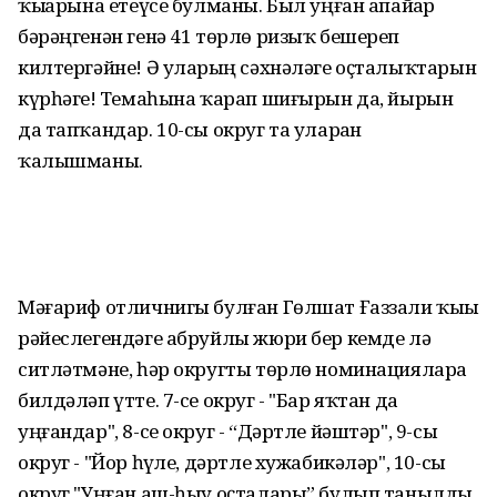
ҡыҙҙарына етеүсе булманы. Был уңған апайҙар
бәрәңгенән генә 41 төрлө ризыҡ бешереп
килтергәйне! Ә уларҙың сәхнәләге оҫталыҡтарын
күрһәгеҙ! Темаһына ҡарап шиғырын да, йырын
да тапҡандар. 10-сы округ та уларҙан
ҡалышманы.
Мәғариф отличнигы булған Гөлшат Ғаззали ҡыҙы
рәйеслегендәге абруйлы жюри бер кемде лә
ситләтмәне, һәр округты төрлө номинацияларҙа
билдәләп үтте. 7-се округ - "Бар яҡтан да
уңғандар", 8-се округ - “Дәртле йәштәр", 9-сы
округ - "Йор һүҙле, дәртле хужабикәләр", 10-сы
округ "Уңған аш-һыу оҫталары” булып танылды.