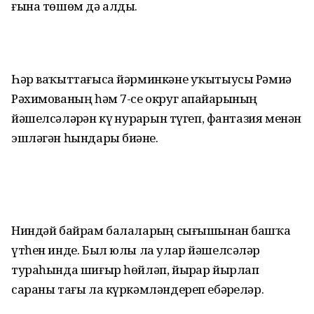
ғына төшөм дә алды.
Һәр ваҡыттағыса йәрминкәне уҡытыусы Рәмиҙә
Рәхимованың һәм 7-се округ апайҙарының
йәшелсәләрҙән күҙ нурҙарын түгеп, фантазия менән
эшләгән һындары биҙәне.
Ниндәй байрам балаларҙың сығышынан башҡа
үтһен инде. Был юлы ла улар йәшелсәләр
тураһында шиғыр һөйләп, йырҙар йырлап
сараны тағы ла күркәмләндереп ебәрҙеләр.