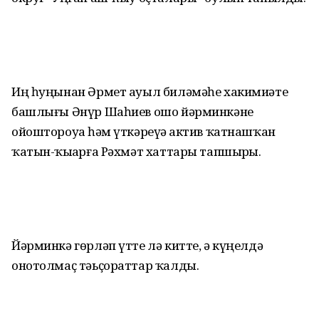
Иң һуңынан Әрмет ауыл биләмәһе хакимиәте
башлығы Әнүр Шаһиев ошо йәрминкәне
ойоштороуҙа һәм үткәреүҙә актив ҡатнашҡан
ҡатын-ҡыҙҙарға Рәхмәт хаттары тапшырҙы.
Йәрминкә гөрләп үтте лә китте, ә күңелдә
онотолмаҫ тәьҫораттар ҡалды.