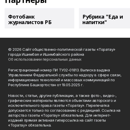
Фотобанк
Рубрика "Еда и
журналистов РБ
напитки"
© 2026 Сайт общественно-политической газеты «Торатау»
города Ишимбая и Ишимбайского района
Об использовании персональных данных
Регистрационный номер ПИ ТУ02-01813. Выписка выдана
Управлением Федеральной службы по надзору в сфере связи,
информационных технологий и массовых коммуникаций по
Республике Башкортостан от 19.05.2025 г.
Новости, статьи, другие публикации, а также фото-, видео-,
графические материалы являются объектами авторского и
исключительного права газеты «Торатау». Перепечатка
допускается только по согласованию с редакцией. Ссылка на
авторство газеты «Торатау» обязательна. Для интернет-
изданий прямая активная гиперссылка на сайт газеты
«Торатау» обязательна.