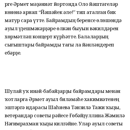
Үрге Әрмет мәҙәниәт йортонда Оло йәштәгеләр
көнөнә арнап “Йәшәйек әле!” тип аталған бик
матур сара үтте. Байрамдың беренсе өлөшөндә
ауыл үҙешмәкәрҙәре өлкән быуын вәкилдәрен
хөрмәтләп концерт күрһәтте. Балаларҙың
сығыштары байрамды тағы ла йәнләндереп
ебәрҙе.
Шулай уҡ инәй-бабайҙарҙы байрамдары менән
ҡотларға Әрмет ауыл биләмәһе хакимиәтенең
эштәргә идарасы Шаһиева Тәнзилә Тажи ҡыҙы,
ветерандар советы рәйесе Ғөбәйҙуллина Жәмилә
Нәғимрахман ҡыҙы килгәйне. Улар ауыл советы