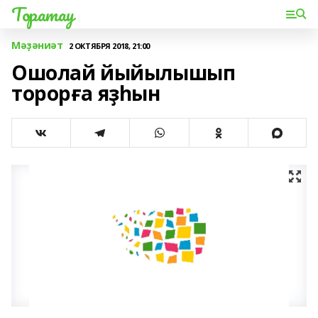
Торатау
Мәҙәниәт
2 ОКТЯБРЯ 2018, 21:00
Ошолай йыйылышып
торорға яҙһын