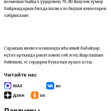
исеменән быйыл үҙҙәренең 70, 80 йәшлек ғүмер
байрамдарын билдәләгән оло быуын кешеләрен
тәбрикләне.
Сараның икенсе өлөшөндә иһә инәй-бабайҙар
өҫтәл артында рәхәтләнеп сәй эсеп, йырлашып-
бейешеп, эс серҙәрен бушатып күңел асты.
Читайте нас
Партнеры