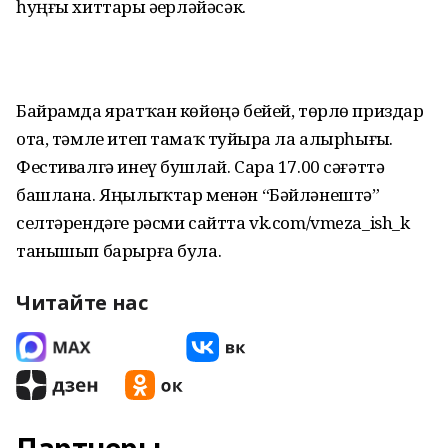
һуңғы хиттарҙы әҙерләйәсәк.
Байрамда яратҡан көйөңә бейей, төрлө приздар
ота, тәмле итеп тамаҡ туйҙыра ла алырһығыҙ.
Фестивалгә инеү бушлай. Сара 17.00 сәғәттә
башлана. Яңылыҡтар менән “Бәйләнештә”
селтәрендәге рәсми сайтта vk.com/vmeza_ish_k
танышып барырға була.
Читайте нас