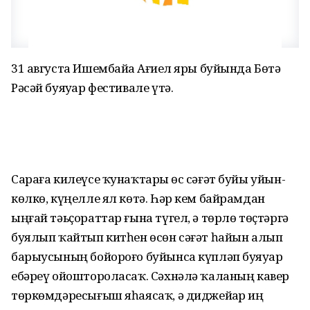
31 августа Ишембайҙа Ағиҙел яры буйында Бөтә
Рәсәй буяуҙар фестивале үтә.
Сараға килеүсе ҡунаҡтарҙы өс сәғәт буйы уйын-
көлкө, күңелле ял көтә. Һәр кем байрамдан
ыңғай тәьҫораттар ғына түгел, ә төрлө төҫтәргә
буялып ҡайтып китһен өсөн сәғәт һайын алып
барыусының бойороғо буйынса күпләп буяуҙар
ебәреү ойоштороласаҡ. Сәхнәлә ҡаланың кавер
төркөмдәресығыш яһаясаҡ, ә диджейҙар иң