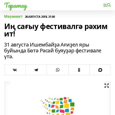
Торатау
Мәҙәниәт
26 АВГУСТА 2018, 21:00
Иң сағыу фестивалгә рәхим
ит!
31 августа Ишембайҙа Ағиҙел яры
буйында Бөтә Рәсәй буяуҙар фестивале
үтә.