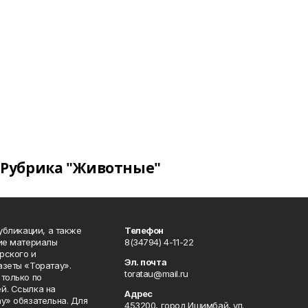
Рубрика "Животные"
публикации, а также
Телефон
кие материалы
8(34794) 4-11-22
рского и
Эл. почта
азеты «Торатау».
toratau@mail.ru
только по
й. Ссылка на
Адрес
у» обязательна. Для
453200, город Ишимбай, ул.