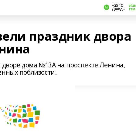
+25 °С
Ыш
Дождь
тел
ели праздник двора
енина
о дворе дома №13А на проспекте Ленина,
енных поблизости.