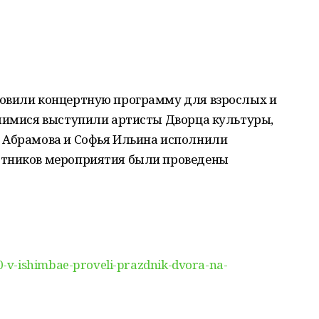
товили концертную программу для взрослых и
вшимися выступили артисты Дворца культуры,
 Абрамова и Софья Ильина исполнили
стников мероприятия были проведены
-v-ishimbae-proveli-prazdnik-dvora-na-