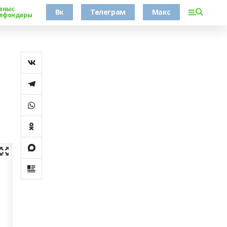
аныс
Вк
Телеграм
Макс
ефондары