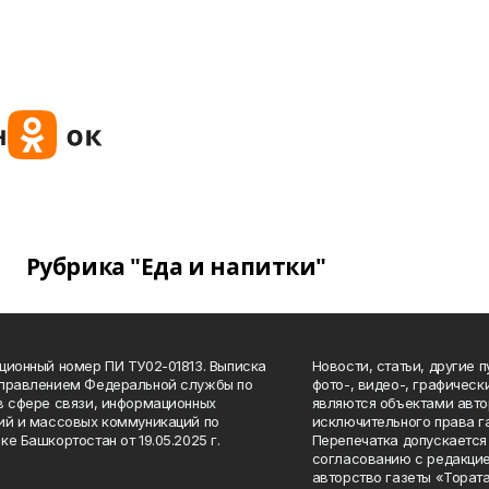
Рубрика "Еда и напитки"
ционный номер ПИ ТУ02-01813. Выписка
Новости, статьи, другие 
Управлением Федеральной службы по
фото-, видео-, графичес
в сфере связи, информационных
являются объектами авто
ий и массовых коммуникаций по
исключительного права г
ке Башкортостан от 19.05.2025 г.
Перепечатка допускается 
согласованию с редакцие
авторство газеты «Тората