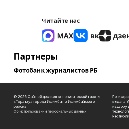
Читайте нас
Партнеры
Фотобанк журналистов РБ
© 2026 Сайт общественно-политической газеты
Регистра
«Торатау» города Ишимбая и Ишимбайского
выдана 
района
надзору 
Об использовании персональных данных
технолог
Республи