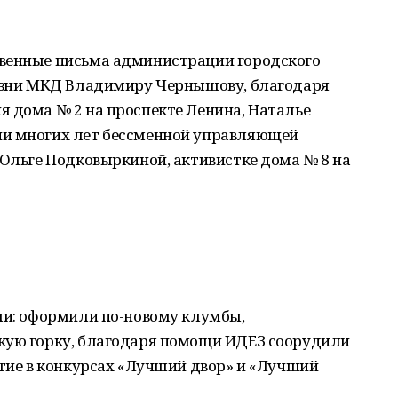
твенные письма администрации городского
жизни МКД Владимиру Чернышову, благодаря
я дома № 2 на проспекте Ленина, Наталье
ии многих лет бессменной управляющей
 Ольге Подковыркиной, активистке дома № 8 на
али: оформили по-новому клумбы,
кую горку, благодаря помощи ИДЕЗ соорудили
стие в конкурсах «Лучший двор» и «Лучший