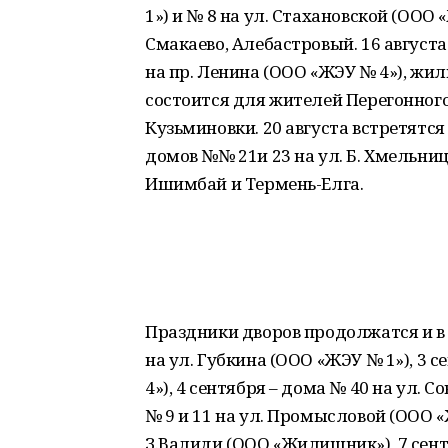
1») и № 8 на ул. Стахановской (ОО
Смакаево, Алебастровый. 16 август
на пр. Ленина (ООО «ЖЭУ № 4»), жил
состоится для жителей Перегонного
Кузьминовки. 20 августа встретятс
домов №№ 21и 23 на ул. Б. Хмельни
Ишимбай и Термень-Елга.
Праздники дворов продолжатся и в 
на ул. Губкина (ООО «ЖЭУ № 1»), 3 
4»), 4 сентября – дома № 40 на ул. 
№ 9 и 11 на ул. Промысловой (ООО «Ж
З.Валиди (ООО «Жилищник»), 7 сент