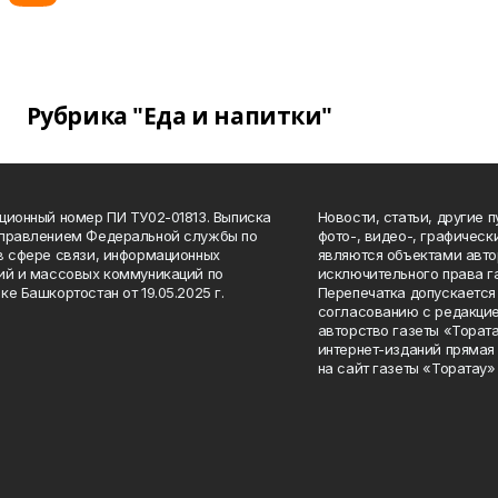
Рубрика "Еда и напитки"
ционный номер ПИ ТУ02-01813. Выписка
Новости, статьи, другие 
Управлением Федеральной службы по
фото-, видео-, графичес
в сфере связи, информационных
являются объектами авто
ий и массовых коммуникаций по
исключительного права г
ке Башкортостан от 19.05.2025 г.
Перепечатка допускается 
согласованию с редакцие
авторство газеты «Тората
интернет-изданий прямая
на сайт газеты «Торатау»