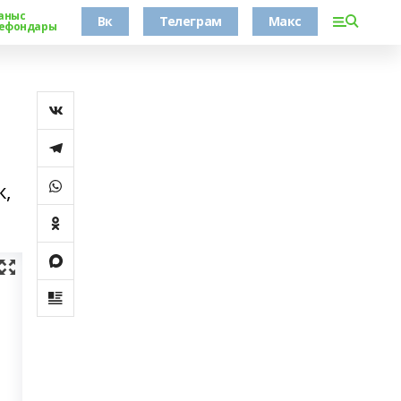
аныс
Вк
Телеграм
Макс
ефондары
к,