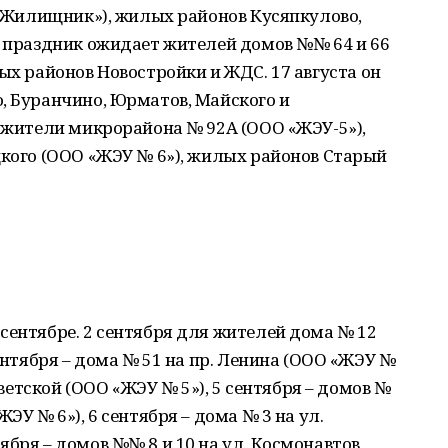
О «Жилищник»), жилых районов Кусяпкулово,
а праздник ожидает жителей домов №№ 64 и 66
ых районов Новостройки и ЖДС. 17 августа он
, Буранчино, Юрматов, Майского и
я жители микрорайона № 92А (ООО «ЖЭУ-5»),
цкого (ООО «ЖЭУ № 6»), жилых районов Старый
сентябре. 2 сентября для жителей дома № 12
сентября – дома № 51 на пр. Ленина (ООО «ЖЭУ №
Советской (ООО «ЖЭУ № 5»), 5 сентября – домов №
ЭУ № 6»), 6 сентября – дома № 3 на ул.
ября – домов №№ 8 и 10 на ул. Космонавтов