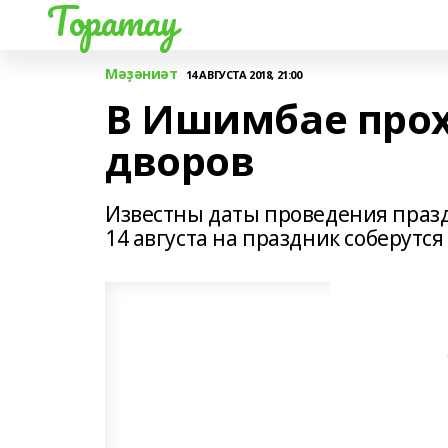
Торатау
Мәҙәниәт
14 АВГУСТА 2018, 21:00
В Ишимбае прох
дворов
Известны даты проведения праздн
14 августа на праздник соберутся