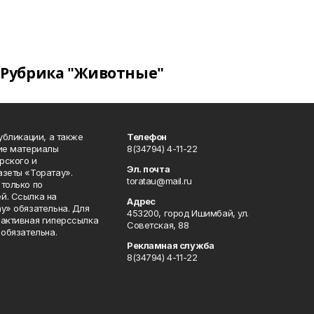
Рубрика "Животные"
публикации, а также
Телефон
кие материалы
8(34794) 4-11-22
рского и
Эл. почта
азеты «Торатау».
toratau@mail.ru
только по
й. Ссылка на
Адрес
у» обязательна. Для
453200, город Ишимбай, ул.
 активная гиперссылка
Советская, 88
 обязательна.
Рекламная служба
8(34794) 4-11-22