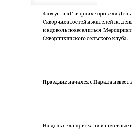
4 августа в Скворчихе провели День 
Скворчиха гостей и жителей на ден
и вдоволь повеселиться. Мероприя
Скворчихинского сельского клуба.
Праздник начался с Парада невест 
На день села приехали и почетные 