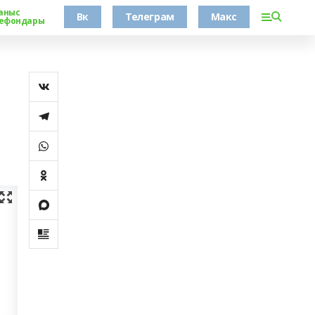
аныс
Вк
Телеграм
Макс
ефондары