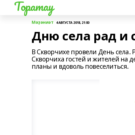
Торатау
Мәҙәниәт
4 АВГУСТА 2018, 21:00
Дню села рад и 
В Скворчихе провели День села. Р
Скворчиха гостей и жителей на д
планы и вдоволь повеселиться.