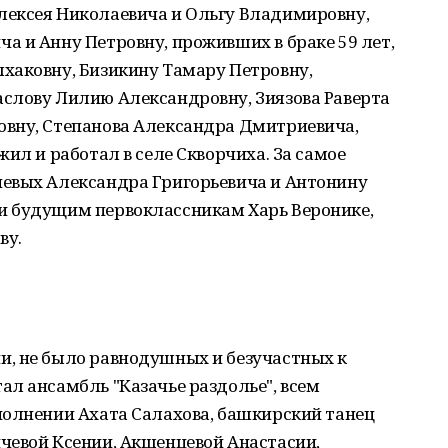
ексея Николаевича и Ольгу Владимировну,
 и Анну Петровну, проживших в браке 59 лет,
хаковну, Бизикину Тамару Петровну,
слову Лилию Александровну, Зиязова Раверта
вну, Степанова Александра Дмитриевича,
ил и работал в селе Скворчиха. За самое
евых Александра Григорьевича и Антонину
и будущим первоклассникам Харь Веронике,
ву.
, не было равнодушных и безучастных к
л ансамбль "Казачье раздолье", всем
полнении Ахата Салахова, башкирский танец
чевой Ксении, Акшенцевой Анастасии,