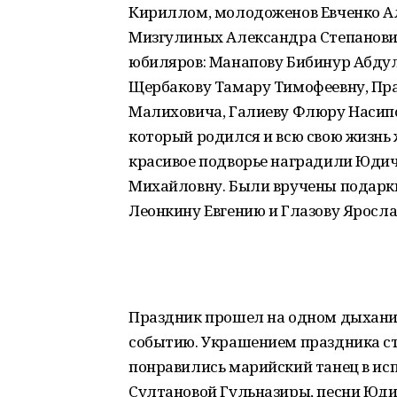
Кириллом, молодоженов Евченко Ал
Мизгулиных Александра Степановича
юбиляров: Манапову Бибинур Абдул
Щербакову Тамару Тимофеевну, Пра
Малиховича, Галиеву Флюру Насипо
который родился и всю свою жизнь ж
красивое подворье наградили Юдич
Михайловну. Были вручены подарк
Леонкину Евгению и Глазову Яросла
Праздник прошел на одном дыхании
событию. Украшением праздника ста
понравились марийский танец в ис
Султановой Гульназиры, песни Юди