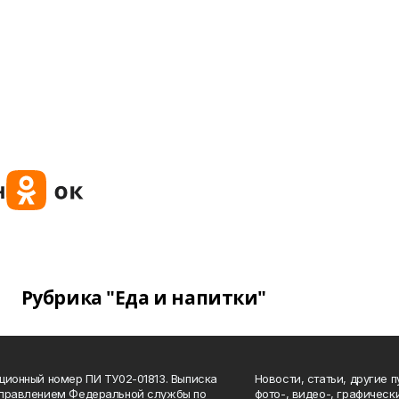
Рубрика "Еда и напитки"
ционный номер ПИ ТУ02-01813. Выписка
Новости, статьи, другие 
Управлением Федеральной службы по
фото-, видео-, графичес