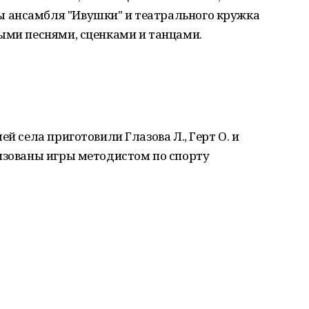
 ансамбля "Ивушки" и театрального кружка
ыми песнями, сценками и танцами.
ей села приготовили Глазова Л., Герт О. и
низованы игры методистом по спорту