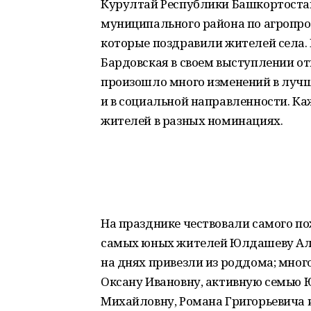
Курултай Республики Башкортостан
муниципального района по агропр
которые поздравили жителей села. 
Бардовская в своем выступлении от
произошло много изменений в лучшу
и в социальной направленности. К
жителей в разных номинациях.
На празднике чествовали самого п
самых юных жителей Юлдашеву Али
на днях привезли из роддома; мног
Оксану Ивановну, активную семью
Михайловну, Романа Григорьевича и