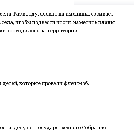
села. Раз в году, словно на именины, созывает
ь села, чтобы подвести итоги, наметить планы
тие проводилось на территории
и детей, которые провели флешмоб.
гости: депутат Государственного Собрания–