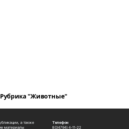
Рубрика "Животные"
публикации, а также
Телефон
кие материалы
8(34794) 4-11-22