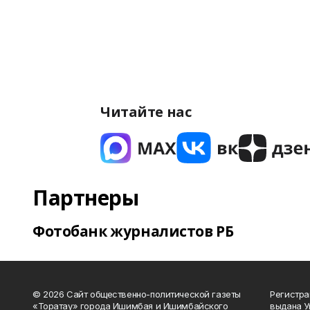
Читайте нас
Партнеры
Фотобанк журналистов РБ
© 2026 Сайт общественно-политической газеты
Регистра
«Торатау» города Ишимбая и Ишимбайского
выдана 