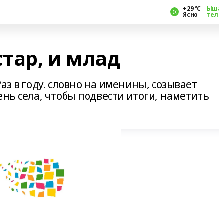
+29 °С
Ыш
Ясно
тел
стар, и млад
аз в году, словно на именины, созывает
ень села, чтобы подвести итоги, наметить