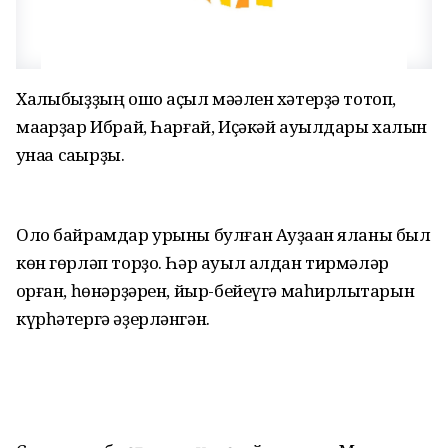
Халҡыбыҙҙың ошо аҫыл мәҡәлен хәтерҙә тотоп,
маҡарҙар Ибрай, Һарғай, Иҫәкәй ауылдары халҡын
ҡунаҡҡа саҡырҙы.
Оло байрамдар урыны булған Ауҙаҡан яланы был
көн гөрләп торҙо. Һәр ауыл алдан тирмәләр
ҡорған, һөнәрҙәрен, йыр-бейеүгә маһирлыҡтарын
күрһәтергә әҙерләнгән.