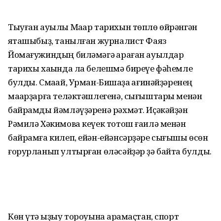
Тыуған ауылы Маҡар тарихын төплө өйрәнгән
яҡташыбыҙ, танылған журналист Фаяз
Йомағужиндың биләмәгә ҡараған ауылдар
тарихы хаҡында ла белешмә биреүе фәһемле
булды. Смаҡай, Урман-Бишҡаҙаҡ ағинәйҙәренең
маҡарҙарға теләктәшлегенә, сығыштары менән
байрамды йәмләүҙәренә рәхмәт. Иҫәкәйҙән
Рәмилә Хәкимова кеүек тотош ғаилә менән
байрамға килеп, ейән-ейәнсәрҙәре сығышы өсөн
ғорурланып ултырған өләсәйҙәр ҙә байтаҡ булды.
Көн үтә ҡыҙыу тороуына ҡарамаҫтан, спорт