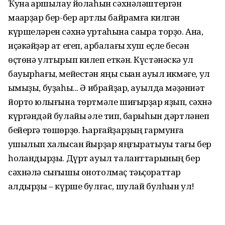
Ҡунаҡ ҡаршылау йолаһын сәхнәләштергән
маҡарҙар бер-бер артлы байрамға килгән
күршеләрен сәхнә уртаһына саҡыра торҙо. Ана,
иҫәкәйҙәр ат егеп, арбалағы хуш еҫле бесән
өҫтөнә ултырып килеп еткән. Күстәнәскә ул
бауырһағы, мейестән яңы сыҡҡан ауыл икмәге, ул
ҡымыҙы, буҙаһы... Ә ибрайҙар, ауылда мәҙәниәт
йорто юҡлығына төртмәле шиғырҙар яҙып, сәхнә
күргәндәй булайыҡ әле тип, барыһын дәртләнеп
бейергә төшөрҙө. Һарғайҙарҙың гармунға
ҡушылып халыҡсан йырҙар яңғыратыуы тағы бер
һоҡландырҙы. Дүрт ауыл таланттарының бер
сәхнәлә сығышы онотолмаҫ тәьҫораттар
ҡалдырҙы – күрше булғас, шулай булһын ул!