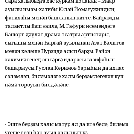
Сара халҡыбыҙға хас күркәм йоланан – Маҡар
ауылы имам-хатибы Юлай Йомағужиндың
фатихаһы менән башланып китте. Байрамды
талантлы йәш ғаилә, М. Ғафури исемендәге
Башҡорт дәүләт драма театры артистары,
сығышы менән Һарғай ауылынан Азат Вәлитов
менән кәләше Нурзидә алып барҙы. Район
хакимиәтенең эштәргә идарасы вазифаһын
башҡарыусы Руслан Кәримов барыһын да ихлас
сәләмләп, биләмәләге халыҡ берҙәмлегенән күп
нәмә тороуын билдәләне.
- Эштә берҙәм халыҡ матур ял да итә белә, биләмә
үҫеше өсөн һәр ауыл халҡының үҙ