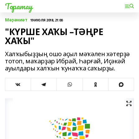
Торатау
Мәҙәниәт
19 ИЮЛЯ 2018, 21:00
"КҮРШЕ ХАҠЫ –ТӘҢРЕ
ХАҠЫ"
Халҡыбыҙҙың ошо аҫыл мәҡәлен хәтерҙә
тотоп, маҡарҙар Ибрай, Һарғай, Иҫәкәй
ауылдары халҡын ҡунаҡҡа саҡырҙы.