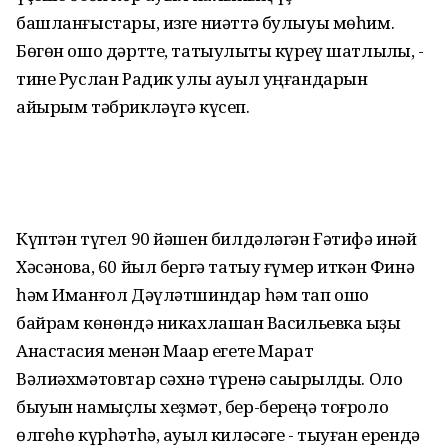
башланғыстары, изге ниәттә булыуы мөһим.
Бөгөн ошо дәртте, татыулыҡты күреү шатлыҡлы, -
тине Руслан Радик улы ауыл уңғандарын
айырым тәбрикләүгә күсеп.
Күптән түгел 90 йәшен билдәләгән Ғәтифә инәй
Хәсәнова, 60 йыл бергә татыу ғүмер иткән Финә
һәм Иманғол Дәүләтшиндар һәм тап ошо
байрам көнөндә никахлашҡан Васильевка ҡыҙы
Анастасия менән Маҡар егете Марат
Вәлиәхмәтовтар сәхнә түренә саҡырылды. Оло
быуын намыҫлы хеҙмәт, бер-береңә тоғролоҡ
өлгөһө күрһәтһә, ауыл киләсәге - тыуған ерендә