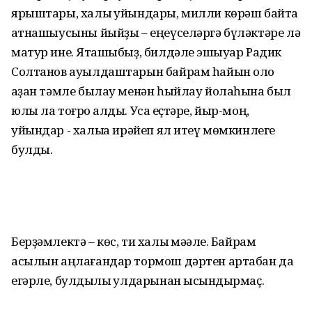
ярыштары, халыҡ уйындары, милли көрәш байтаҡ
ҡатнашыусыны йыйҙы – еңеүселәргә бүләктәре лә
матур ине. Яҡташыбыҙ, билдәле эшҡыуар Радик
Солтанов ауылдаштарын байрам һайын оло
ҡаҙан тәмле былау менән һыйлау йолаһына был
юлы ла тоғро ҡалды. Усаҡ еҫтәре, йыр-моң,
уйындар - халыҡҡа ирәйеп ял итеү мөмкинлеге
булды.
Берҙәмлектә – көс, ти халыҡ мәҡәле. Байрам
асылын аңлағандар тормош дәртен артабан да
егәрле, булдыҡлы ҡулдарынан ысҡындырмаҫ.