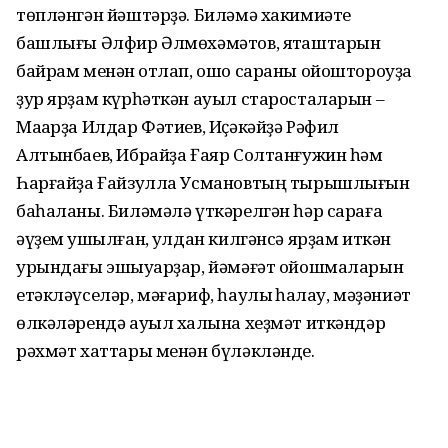
төпләнгән йәштәрҙә. Биләмә хакимиәте
башлығы Әлфир Әлмөхәмәтов, яҡташтарын
байрам менән ҡотлап, ошо сараны ойоштороуҙа
ҙур ярҙам күрһәткән ауыл старосталарын –
Маҡарҙа Илдар Фәтиев, Иҫәкәйҙә Рәфил
Алтынбаев, Ибрайҙа Ғаяр Солтанғужин һәм
Һарғайҙа Ғайзулла Усмановтың тырышлығын
баһаланы. Биләмәлә үткәрелгән һәр сараға
әүҙем ҡушылған, ҡулдан килгәнсә ярҙам иткән
урындағы эшҡыуарҙар, йәмәғәт ойошмаларын
етәкләүселәр, мәғариф, һаулыҡ һаҡлау, мәҙәниәт
өлкәләрендә ауыл халҡына хеҙмәт иткәндәр
рәхмәт хаттары менән бүләкләнде.