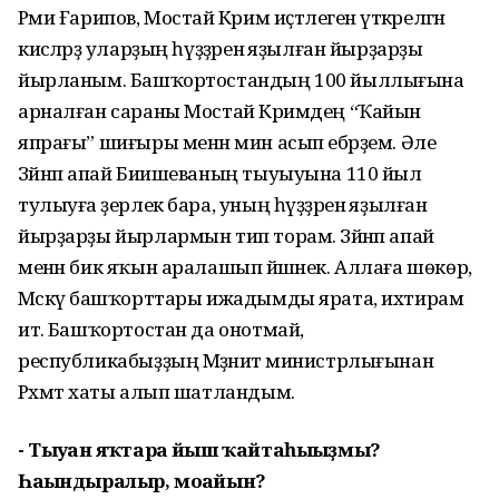
Рәми Ғарипов, Мостай Кәрим иҫтәлегенә үткәрелгән
кисәләрҙә уларҙың һүҙҙәренә яҙылған йырҙарҙы
йырланым. Башҡортостандың 100 йыллығына
арналған сараны Мостай Кәримдең “Ҡайын
япрағы” шиғыры менән мин асып ебәрҙем. Әле
Зәйнәп апай Биишеваның тыуыуына 110 йыл
тулыуға әҙерлек бара, уның һүҙҙәренә яҙылған
йырҙарҙы йырлармын тип торам. Зәйнәп апай
менән бик яҡын аралашып йәшәнек. Аллаға шөкөр,
Мәскәү башҡорттары ижадымды ярата, ихтирам
итә. Башҡортостан да онотмай,
республикабыҙҙың Мәҙәниәт министрлығынан
Рәхмәт хаты алып шатландым.
- Тыуған яҡтарға йыш ҡайтаһығыҙмы?
Һағындыралыр, моғайын?