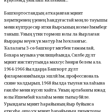
Башҡортостандың атҡаҙанған мәҙәниәт
хеҙмәткәренең үҙенең һандуғастай моңло тауышы
менән күптәрҙе әсир иткән йырсының исеме һәммәбеҙгә
таныш. Уның үткән тормош юлы ла йырлаған
йырҙары кеүек үк матур һәм һоҡланғыс.
Ҡалалағы 3-сө башҡорт мәктәбен тамамлай,
Бохара музыка училищеһында, Силәбе дәүләт
мәҙәниәт институтында махсус һөнәри белем ала.
1964-1966 йылдарҙа Башҡорт дәүләт
филармонияһында эшләй һәм, профессиональ
сәхнәне ҡалдырып, 1968 йылда тыуған ҡалаһына
ғаиләһе менән күсеп ҡайта. Уның артабанғы ижад
юлы Ишембай ҡалаһы менән тығыҙ бәйле.
Урындағы мәҙәниәт һарайының йыр буйынса
етәксеһе, ошо уҡ мәҙәниәт һарайының директоры,