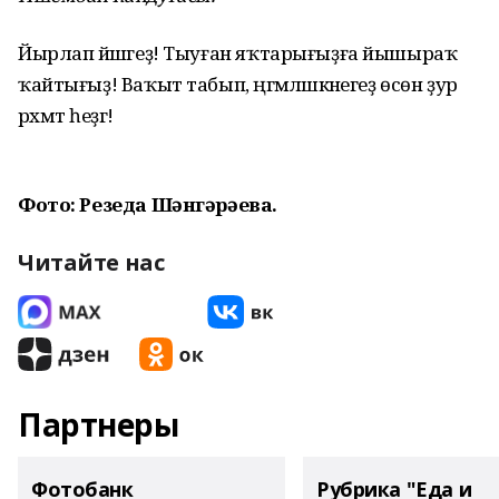
Йырлап йәшәгеҙ! Тыуған яҡтарығыҙға йышыраҡ
ҡайтығыҙ! Ваҡыт табып, әңгәмәләшкәнегеҙ өсөн ҙур
рәхмәт һеҙгә!
Фото: Резеда Шәнгәрәева.
Читайте нас
Партнеры
Фотобанк
Рубрика "Еда и