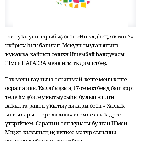
Гәзит уҡыусыларыбыҙ өсөн «Ни хәлдәһең, яҡташ?»
рубрикаһын башлап, Мәскәүҙән тыуған яғына
ҡунаҡҡа ҡайтып төшкән Ишембай һандуғасы
Шәмсиә НАГАЕВА менән әңгәмә тәҡдим итәбеҙ.
Тау менән тау ғына осрашмай, кеше менән кеше
осраша икән. Ҡалабыҙҙың 17-се мәктәбендә башҡорт
теле һәм әҙәбиәте уҡытыусыһы булып эшләгән
ваҡытта район уҡытыусылары өсөн « Халыҡ
ынйылары - тере хазина» исемле асыҡ дәрес
үткәргәйнем. Сараның төп ҡунағы булған Шәмсиә
Миҙхәт ҡыҙының иҫ киткес матур сығышы
күңелемдә уйылып ҡалғайны...