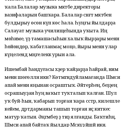
ҡала Балалар музыка мәктәбе директоры
вазифаларын башҡара. Балалар сәнғәт мәктәбен
булдырыу өсөн күп көс һала. Һуңғы йылдарҙа
Салауат музыка училищеһында уҡыта. Иң
мөһиме, үҙ тамашасыһын халыҡ йырҙары менән
һөйөндөрә, ҡабатланмаҫ моңо, йыры менән улар
күңелендә мәңгелеккә урын ала.
Ишембай һандуғасы хәҙер ҡайҙарҙа һайрай, нимә
менән шөғөлләнә икән? Көтмәгәндәуйламағанда Шәмсиә
апай менән яңынан осраштыҡ. Әйтерһең, беҙҙең
осрашыуҙан һуң ваҡыт туҡталып ҡалған. Шул
уҡ буй-һын, ҡабарып торған ҡара сәстәр, килешле
кейем, дәртдарманы ташып торған иҫ киткес
матур ҡатын. Әңгәмәбеҙ ҙә тиҙ ялғанды. Баҡтиһәң,
Шәмсиә апай байтаҡ йылдар Мәскәүҙә йәшәй икән.