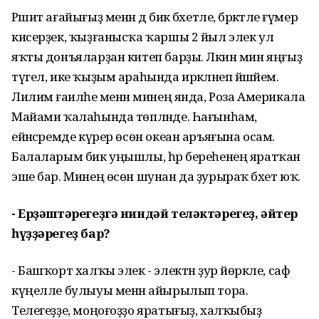
Рәшит ағайығыҙ менән дә бик бәхетле, бәрәкәтле ғүмер
кисерҙек, ҡыҙғанысҡа ҡаршы 2 йыл элек ул
яҡты донъяларҙан китеп барҙы. Ләкин мин яңғыҙ
түгел, ике ҡыҙым араһында иркәләнеп йәшәйем.
Лилиәм ғаиләһе менән минең янда, Роза Америкала
Майами ҡалаһында төпләнде. Һағынһам,
ейәнсәремде күрер өсөн океан аръяғына осам.
Балаларым бик уңышлы, һәр береһенең яратҡан
эше бар. Минең өсөн шунан да ҙурыраҡ бәхет юҡ.
- Ерҙәштәрегеҙгә ниндәй теләктәрегеҙ, әйтер
һүҙҙәрегеҙ бар?
- Башҡорт халҡы элек - электән ҙур йөрәкле, саф
күңелле булыуы менән айырылып тора.
Телегеҙҙе, моңоғоҙҙо яратығыҙ, халҡыбыҙ