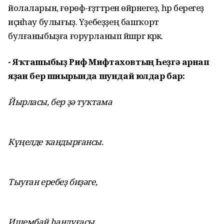
йолаларын, ғөрөф-ғәҙәттәрен өйрәнегеҙ, һәр берегеҙ
иҫәнһау булығыҙ. Үҙебеҙҙең башҡорт
булғаныбыҙға ғорурланып йәшәргә кәрәк.
- Яҡташыбыҙ Риф Мифтаховтың Һеҙгә арнап
яҙған бер шиғырында шундай юлдар бар:
Йырласы, бер ҙә туҡтама
Күңелде ҡандырғансы.
Тыуған еребеҙ биҙәге,
Ишембай һандуғасы.