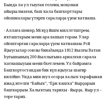
Бында ла ул тыуған теленән, моңонан
айырылмаған, баш ҡала башҡорттары
ойошмалары үткәргән сараларҙа әүҙем ҡатнаша.
- Аллаға шөкөр, Мәскәүҙә йәшәгән милләттәштәрем,
яҡташтарым менән аралашып торам. Улар
ойошторған сараларҙа әүҙем ҡатнашам. Рәсәй
Яҙыусылар союзы бинаһында 1812 йылғы Ватан
һуғышының 200 йыллығына арналған сарала
ҡатнашыуым менән бәхетлемен. Ул байрамға
Башҡортостандан бик күп яҙыусы-шағир
килгәйне. Унда мин шул осорҙа халыҡ тарафынан
ижад ителгән “Байыҡ”, “Ерән ҡашҡа” йырҙарын
башҡарҙым. Халыҡтың тарихы - йырҙа, ә йыр ул –
тере тарих.