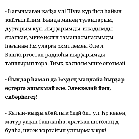
- Һағынмаған ҡайҙа ул! Шуға күрә йыл һайын
ҡайтып әйләнәм. Бында минең туғандарым,
дуҫтарым күп. Йырҙарымды, ижадымды
яратҡан, мине иҫләгән тамашасыларымды
һағынам һәм уларға рәхмәтлемен. Әле лә
Башҡортостан радиоһы йырҙарымды
тапшырып тора. Тимәк, халҡым мине онотмай.
- Йылдар һаман да Һеҙҙең маңлайға һырҙар
өҫтәргә ашыҡмай әле. Элеккеләй йәш,
сибәрһегеҙ!
- Ҡатын-ҡыҙҙы ябайлыҡ биҙәй бит ул. Һәр көнөң
матур уйҙан башланһа, яратҡан шөғөлөң дә
булһа, нисек ҡартайып ултырмаҡ кәрәк!