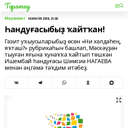
Торатау
Мәҙәниәт
14 ИЮЛЯ 2018, 21:00
Һандуғасыбыҙ ҡайтҡан!
Гәзит уҡыусыларыбыҙ өсөн «Ни хәлдәһең,
яҡташ?» рубрикаһын башлап, Мәскәүҙән
тыуған яғына ҡунаҡҡа ҡайтып төшкән
Ишембай һандуғасы Шәмсиә НАГАЕВА
менән әңгәмә тәҡдим итәбеҙ.