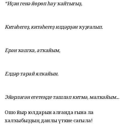
“Иҫән генә йөрөп һау ҡайтығыҙ,
Китәһегеҙ, китәһегеҙ илдәрҙән ҡуҙғалып.
Ерән ҡашҡа, атҡайым,
Елдәр тарай ялҡайын.
Эйәрләгән егетеңде ташлап китмә, малҡайым...
Ошо йыр юлдарын алғанда ғына ла
халҡыбыҙҙың данлы үткәне сағыла!