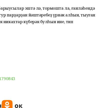
арыусылар эштә лә, тормошта ла, ғаиләһендә
р парҙарҙан йәштәребеҙ үрнәк алһын, тыуған
ек никахтар күберәк булһын ине, тип
31790843