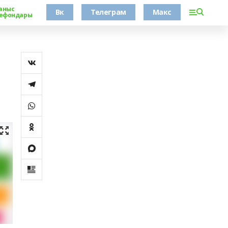
аныс
Вк
Телеграм
Макс
ефондары
н