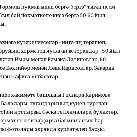
"Тормош һуҡмағынан бергә-бергә" тигән исем
Был бай йөкмәткеле кисә бергә 50-60 йыл
ы.
нәгә күтәрелеүселәр - иңгә-иң терәшеп,
бруйын, хөрмәтен яулаған ветерандар - 50 йыл
шәгән Имам менән Рәмзиә Латиповтар, 60
 Бәхтийәр менән Лена Иҙрисовтар, Зәкәриә
енән Нәфисә Янбаевтар.
әһе хакимәте башлығы Гөлнара Кәримова
. Балалары, туғандарының күңел түренән
оһон арттырҙы. Сәскә гөлләмәләре, бүләктәр,
 хөрмәтле юбилярҙарға бағышланып, һәр
лы фотолары экранда күрһәтелеп барҙы.