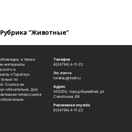
Рубрика "Животные"
публикации, а также
Телефон
кие материалы
8(34794) 4-11-22
рского и
Эл. почта
азеты «Торатау».
toratau@mail.ru
только по
й. Ссылка на
Адрес
у» обязательна. Для
453200, город Ишимбай, ул.
 активная гиперссылка
Советская, 88
 обязательна.
Рекламная служба
8(34794) 4-11-22