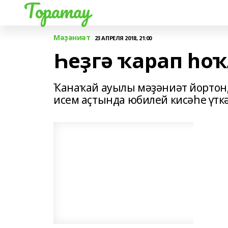
Торатау
Мәҙәниәт
23 АПРЕЛЯ 2018, 21:00
Һеҙгә ҡарап һо
Ҡанаҡай ауылы мәҙәниәт йортон
исем аҫтында юбилей кисәһе үтк