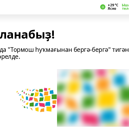
+29 °С
Ыш
Ясно
тел
ҡланабыҙ!
да "Тормош һуҡмағынан бергә-бергә" тигә
әрелде.