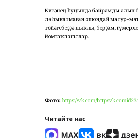
Кисәнең һуңында байрамды алып б
лә һынатмаған ошондай матур–мату
төйәгебеҙҙә ныҡлы, берҙәм, ғүмерл
йомғаҡланылар.
Фото:
https://vk.com/httpsvk.comid2
Читайте нас