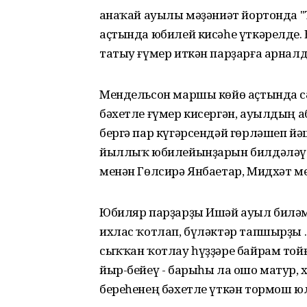
Ҡанаҡай ауылы мәҙәниәт йортонда 
аҫтында юбилей кисәһе үткәрелде. 
татыу ғүмер иткән парҙарға арналд
Мендельсон маршы көйө аҫтында сәх
бәхетле ғүмер кисергән, ауылдың а
бергә пар күгәрсендәй гөрләшеп йә
йыллыҡ юбилейынҙарын билдәләүсе
менән Гөлсирә Янбаетар, Мидхәт м
Юбиляр парҙарҙы Ишәй ауыл биләм
ихлас ҡотлап, бүләктәр тапшырҙы 
сыҡҡан ҡотлау һүҙҙәре байрам тойғ
йыр-бейеү - барыһы ла ошо матур,
береһенең бәхетле үткән тормош ю