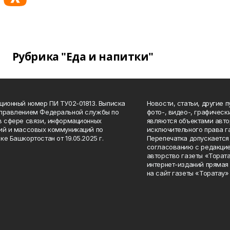
Рубрика "Еда и напитки"
ционный номер ПИ ТУ02-01813. Выписка
Новости, статьи, другие 
Управлением Федеральной службы по
фото-, видео-, графичес
в сфере связи, информационных
являются объектами авто
ий и массовых коммуникаций по
исключительного права г
ке Башкортостан от 19.05.2025 г.
Перепечатка допускается 
согласованию с редакцие
авторство газеты «Тората
интернет-изданий прямая
на сайт газеты «Торатау»