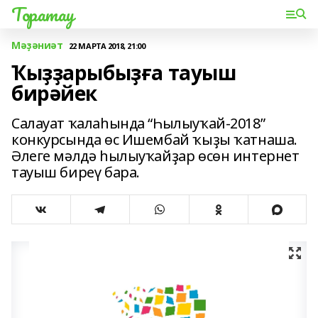
Торатау
Мәҙәниәт
22 МАРТА 2018, 21:00
Ҡыҙҙарыбыҙға тауыш
бирәйек
Салауат ҡалаһында “Һылыуҡай-2018”
конкурсында өс Ишембай ҡыҙы ҡатнаша.
Әлеге мәлдә һылыуҡайҙар өсөн интернет
тауыш биреү бара.