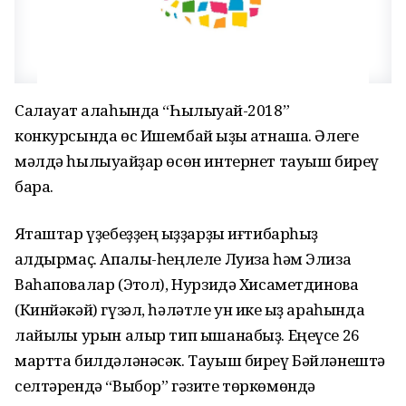
Салауат ҡалаһында “Һылыуҡай-2018”
конкурсында өс Ишембай ҡыҙы ҡатнаша. Әлеге
мәлдә һылыуҡайҙар өсөн интернет тауыш биреү
бара.
Яҡташтар үҙебеҙҙең ҡыҙҙарҙы иғтибарһыҙ
ҡалдырмаҫ. Апалы-һеңлеле Луиза һәм Элиза
Ваһаповалар (Этҡол), Нурзидә Хисаметдинова
(Кинйәкәй) гүзәл, һәләтле ун ике ҡыҙ араһында
лайыҡлы урын алыр тип ышанабыҙ. Еңеүсе 26
мартта билдәләнәсәк. Тауыш биреү Бәйләнештә
селтәрендә “Выбор” гәзите төркөмөндә