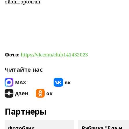
ойошторолған.
Фото:
https://vk.com/club141432023
Читайте нас
Партнеры
Фотобанк
Рубрика "Еда и