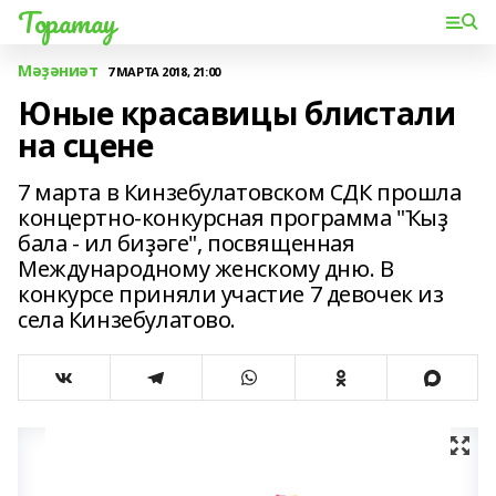
Торатау
Мәҙәниәт
7 МАРТА 2018, 21:00
Юные красавицы блистали
на сцене
7 марта в Кинзебулатовском СДК прошла
концертно-конкурсная программа "Ҡыҙ
бала - ил биҙәге", посвященная
Международному женскому дню. В
конкурсе приняли участие 7 девочек из
села Кинзебулатово.