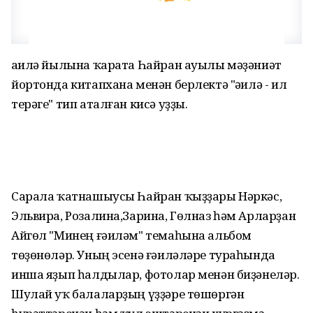
Ғаилә йылына ҡарата Һайран ауылы мәҙәниәт
йортонда китапхана менән берлектә "Ғәилә - ил
терәге" тип аталған кисә уҙҙы.
Сарала ҡатнашыусы Һайран ҡыҙҙары Нәркәс,
Эльвира, Розалина,Зарина, Гөлназ һәм Арларҙан
Айгөл "Минең ғәиләм" темаһына альбом
төҙөнөләр. Уның эсенә ғәиләләре тураһында
инша яҙып һалдылар, фотолар менән биҙәнеләр.
Шулай уҡ балаларҙың үҙҙәре төшөргән