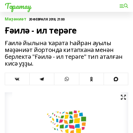
Торатау
Мәҙәниәт
20 ФЕВРАЛЯ 2018, 21:00
Ғәилә - ил терәге
Ғаилә йылына ҡарата Һайран ауылы
мәҙәниәт йортонда китапхана менән
берлектә "Ғәилә - ил терәге" тип аталған
кисә уҙҙы.