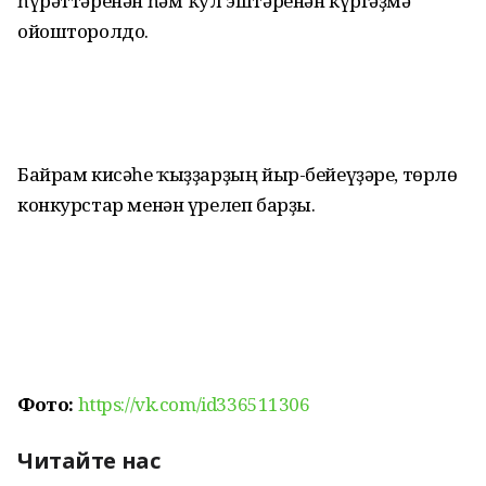
һүрәттәренән һәм ҡул эштәренән күргәҙмә
ойошторолдо.
Байрам кисәһе ҡыҙҙарҙың йыр-бейеүҙәре, төрлө
конкурстар менән үрелеп барҙы.
Фото:
https://vk.com/id336511306
Читайте нас