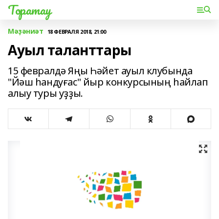
Торатау
Мәҙәниәт
18 ФЕВРАЛЯ 2018, 21:00
Ауыл таланттары
15 февралдә Яңы Һәйет ауыл клубында
"Йәш һандуғас" йыр конкурсының һайлап
алыу туры уҙҙы.