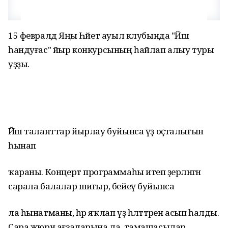
15 февралдә Яңы Һәйет ауыл клубында "Йәш
һандуғас" йыр конкурсының һайлап алыу туры
уҙҙы.
Йәш таланттар йырлау буйынса үҙ оҫталығын
һынап
ҡараны. Концерт программаһы итеп әҙерләнгән
сарала балалар шиғыр, бейеү буйынса
ла һынатманы, һәр яҡлап үҙ һәләттәрен асып һалды.
Сара жюри ағзаларына ла, тамашасылар