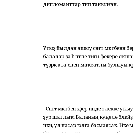
дипломанттар тип танылған.
Утыҙ йылдан ашыу сәнғәт мәктәбенән 
балалар ҙа һәләтле тигән фекере оҡш
тәүҙәрәк ата-әсәнең маҡсатлы булыуы кәр
- Сәнғәт мәктәбенә хәҙер инде элекк
ҙур шатлыҡ. Баланың күңеле бәләкәйҙ
икән, ул насар юлға баҫмаясаҡ. Ике м