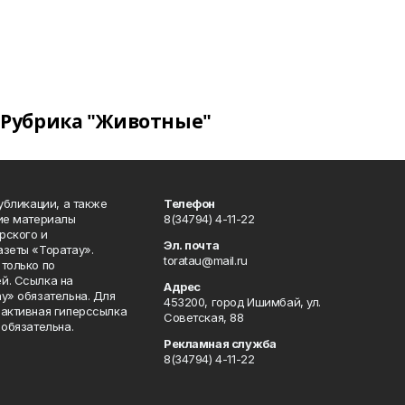
Рубрика "Животные"
публикации, а также
Телефон
кие материалы
8(34794) 4-11-22
рского и
Эл. почта
азеты «Торатау».
toratau@mail.ru
только по
й. Ссылка на
Адрес
у» обязательна. Для
453200, город Ишимбай, ул.
 активная гиперссылка
Советская, 88
 обязательна.
Рекламная служба
8(34794) 4-11-22