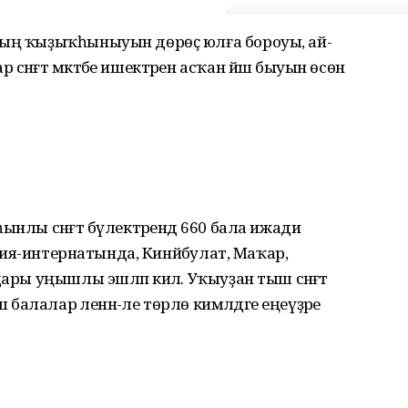
ның ҡыҙыҡһыныуын дөрөҫ юлға бороуы, ай-
әнғәт мәктәбе ишектәрен асҡан йәш быуын өсөн
ынлы сәнғәт бүлектәрендә 660 бала ижади
назия-интернатында, Кинйәбулат, Маҡар,
дары уңышлы эшләп килә. Уҡыуҙан тыш сәнғәт
 балалар әленән-әле төрлө кимәлдәге еңеүҙәре