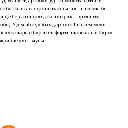
үҫә. Әлбиттә, артабан ҙур тормошта бөтәһе лә
с баҫҡыстан торған оҙайлы юл – сәнғәт мәктәбе -
әләрҙе бер аҙ шөрләтә, аҡсалыраҡ, тормошта
нбеҙ. Үҙем иһә күп йылдар элек һеңлем менән
, юҡ аҡсаларын бар итеп фортепиано алып биргән
 тәжрибәле уҡытыусы.