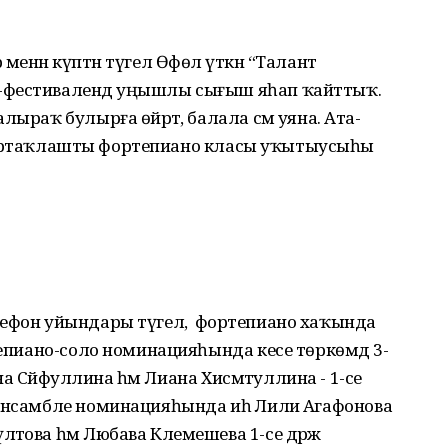
енән күптән түгел Өфөлә үткән “Талант
-фестивалендә уңышлы сығыш яһап ҡайттыҡ.
ыраҡ булырға өйрәтә, балала сәм уяна. Ата-
тип уртаҡлашты фортепиано класы уҡытыусыһы
 телефон уйындары түгел, ә фортепиано хаҡында
тепиано-соло номинацияһында кесе төркөмдә 3-
рина Сәйфуллина һәм Лиана Хисмәтуллина - 1-се
ансамбле номинацияһында иһә Лилиә Агафонова
това һәм Любава Клемешева 1-се дәрәжә