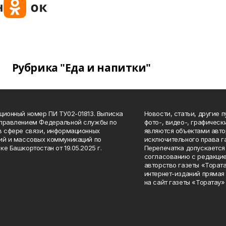
Рубрика "Еда и напитки"
ционный номер ПИ ТУ02-01813. Выписка
Новости, статьи, другие 
Управлением Федеральной службы по
фото-, видео-, графичес
в сфере связи, информационных
являются объектами авто
ий и массовых коммуникаций по
исключительного права г
ке Башкортостан от 19.05.2025 г.
Перепечатка допускается 
согласованию с редакцие
авторство газеты «Тората
интернет-изданий прямая
на сайт газеты «Торатау»