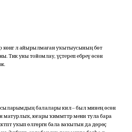
бер көнгә лә айырылмаған уҡытыусының бөтә
аны. Тик уны тойомлау, үҫтереп ебәреү өсөн
әк.
е уҡыусыларымдың балалары килә – был минең өсөн
ән матурлыҡ, юғары ҡиммәттәр менән тула бара
әктәптә уҡып өлгөргән бала ваҡытын да дөрөҫ