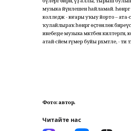
бүлергә өйрәнә, үҙ аллы, тырыш булып 
музыка йүнәлешен һайламай. Һөнәргә ө
колледж - юғары уҡыу йорто – ата-әс
ҡулайлыраҡ һөнәргә өҫтөнлөк биреүсә
икебеҙҙе музыка мәктәбенә килтергән
атай-әсәйемә ғүмер буйы рәхмәтле, - ти
Фото: автор.
Читайте нас