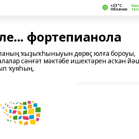
+23 °С
Ыш
Облачно
тел
ле... фортепианола
аланың ҡыҙыҡһыныуын дөрөҫ юлға бороуы,
алалар сәнғәт мәктәбе ишектәрен асҡан йә
ып ҡуяһың.