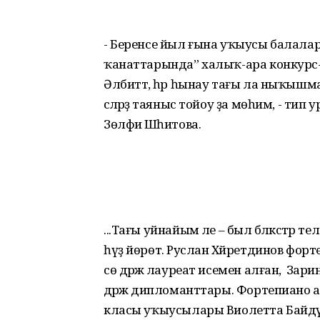
- Беренсе йыл ғына уҡыусы балалар м
ҡанаттарында” халыҡ-ара конкурс
Әлбиттә, һәр һынау тағы ла ныҡышмал
әсәләрҙә таяныс тойоу ҙа мөһим, - 
Зөлфиә Шәһитова.
...Тағы уйнайым әле – был бәләкәстәр
һүҙ йөрөтә. Руслан Хәйретдинов фор
сө дәрәжә лауреат исемен алған, ә За
дәрәжә дипломанттары. Фортепиано 
класы уҡыусылары Виолетта Байдәүлә