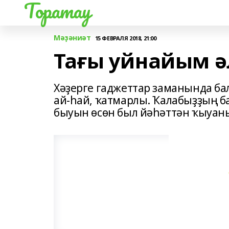
Торатау
Мәҙәниәт
15 ФЕВРАЛЯ 2018, 21:00
Тағы уйнайым ә
Хәҙерге гаджеттар заманында б
ай-һай, ҡатмарлы. Ҡалабыҙҙың б
быуын өсөн был йәһәттән ҡыуан