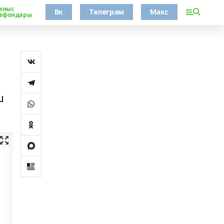
аныс
Вк
Телеграм
Макс
ефондары
ш