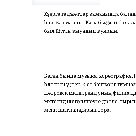
Хәҙерге гаджеттар заманында бала
һай, ҡатмарлы. Ҡалабыҙҙың балалар с
был йәһәттән ҡыуанып ҡуяһың.
Бөгөн бында музыка, хореография, һ
һәләттәрен үҫтерә. 2-се башҡорт гим
Петровск мәктәптәрендә уның филиал
мәктәбендә шөғөлләнеүсе дәртле, тырыш
менән шатландырып тора.