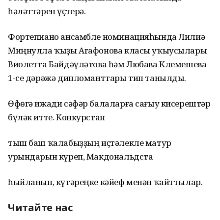
һәләттәрен үҫтерә.
Фортепиано ансамбле номинацияһында Лилиә
Миңнулла ҡыҙы Агафонова класы уҡыусылары
Виолетта Байдәүләтова һәм Любава Клемешева
1-се дәрәжә дипломанттары тип танылды.
Өфөгә ижади сәфәр балаларға сағыу кисерештәр
бүләк итте. Конкурстан
тыш баш ҡалабыҙҙың иҫтәлекле матур
урындарын күреп, Макдональдста
һыйланып, күтәреңке кәйеф менән ҡайттылар.
Читайте нас