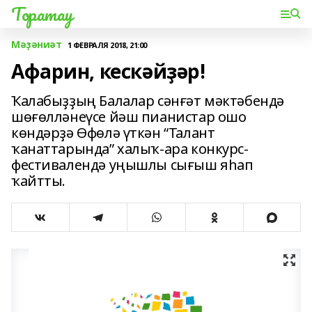
Торатау
Мәҙәниәт
1 ФЕВРАЛЯ 2018, 21:00
Афарин, кескәйҙәр!
Ҡалабыҙҙың Балалар сәнғәт мәктәбендә
шөғөлләнеүсе йәш пианистар ошо
көндәрҙә Өфөлә үткән “Талант
ҡанаттарында” халыҡ-ара конкурс-
фестивалендә уңышлы сығыш яһап
ҡайтты.