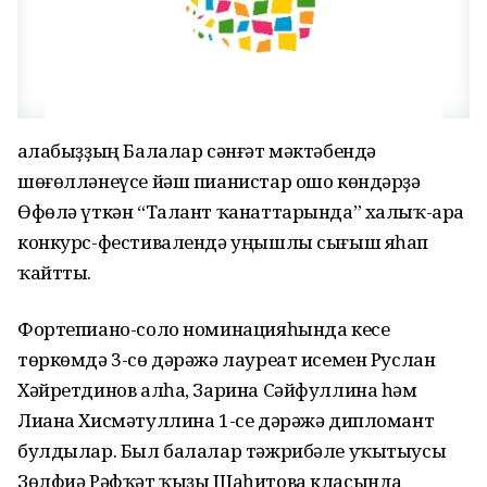
Ҡалабыҙҙың Балалар сәнғәт мәктәбендә
шөғөлләнеүсе йәш пианистар ошо көндәрҙә
Өфөлә үткән “Талант ҡанаттарында” халыҡ-ара
конкурс-фестивалендә уңышлы сығыш яһап
ҡайтты.
Фортепиано-соло номинацияһында кесе
төркөмдә 3-сө дәрәжә лауреат исемен Руслан
Хәйретдинов алһа, Зарина Сәйфуллина һәм
Лиана Хисмәтуллина 1-се дәрәжә дипломант
булдылар. Был балалар тәжрибәле уҡытыусы
Зөлфиә Рәфҡәт ҡыҙы Шаһитова класында