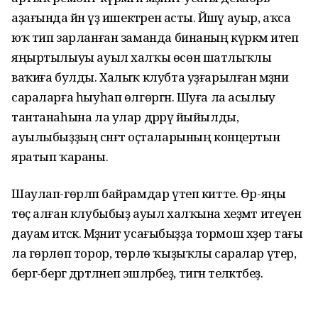
аҙағында йәнә үҙ ишектәрен асты. Йәшәү ауыр, аҡса
юҡ тип зарланған заманда бинаның күркәм итеп
яңыртылыуы ауыл халҡы өсөн шатлыҡлы
ваҡиға булды. Халыҡ клубта уҙғарылған мәҙәни
сараларға һыуһап өлгөргән. Шуға ла асылыу
тантанаһына ла улар дәррәү йыйылды,
ауылыбыҙҙың сәнғәт оҫталарының концертын
яратып ҡараны.
Шаулап-гөрләп байрамдар үтеп китте. Өр-яңы
төҫ алған клубыбыҙ ауыл халҡына хеҙмәт итеүен
дауам итәсәк. Мәҙәниәт усағыбыҙҙа тормош хәҙер тағы
ла гөрлөп торор, төрлө ҡыҙыҡлы саралар үтер,
бергә-бергә дәртләнеп эшләрбеҙ, тигән теләктәбеҙ.