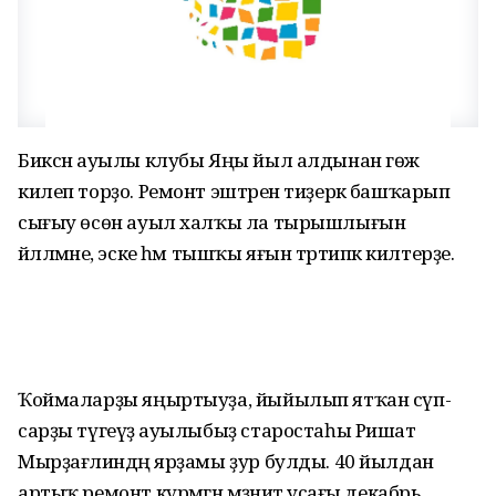
Биксән ауылы клубы Яңы йыл алдынан гөж
килеп торҙо. Ремонт эштәрен тиҙерәк башҡарып
сығыу өсөн ауыл халҡы ла тырышлығын
йәлләмәне, эске һәм тышҡы яғын тәртипкә килтерҙе.
Ҡоймаларҙы яңыртыуҙа, йыйылып ятҡан сүп-
сарҙы түгеүҙә ауылыбыҙ старостаһы Ришат
Мырҙағәлиндәң ярҙамы ҙур булды. 40 йылдан
артыҡ ремонт күрмәгән мәҙәниәт усағы декабрь