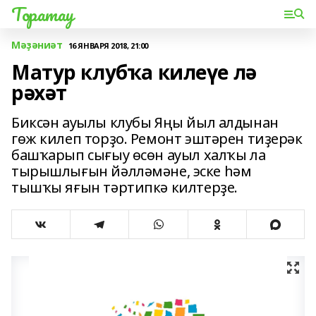
Торатау
Мәҙәниәт
16 ЯНВАРЯ 2018, 21:00
Матур клубҡа килеүе лә
рәхәт
Биксән ауылы клубы Яңы йыл алдынан
гөж килеп торҙо. Ремонт эштәрен тиҙерәк
башҡарып сығыу өсөн ауыл халҡы ла
тырышлығын йәлләмәне, эске һәм
тышҡы яғын тәртипкә килтерҙе.