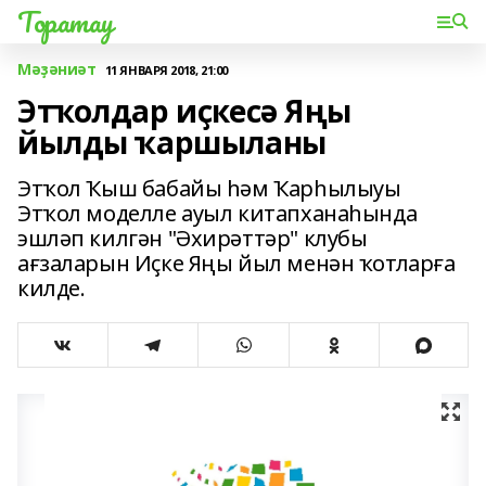
Торатау
Мәҙәниәт
11 ЯНВАРЯ 2018, 21:00
Этҡолдар иҫкесә Яңы
йылды ҡаршыланы
Этҡол Ҡыш бабайы һәм Ҡарһылыуы
Этҡол моделле ауыл китапханаһында
эшләп килгән "Әхирәттәр" клубы
ағзаларын Иҫке Яңы йыл менән ҡотларға
килде.