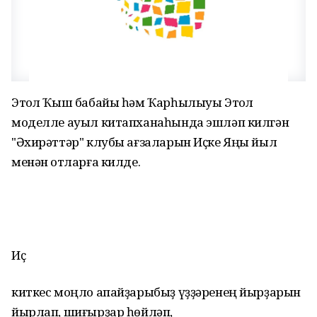
Этҡол Ҡыш бабайы һәм Ҡарһылыуы Этҡол
моделле ауыл китапханаһында эшләп килгән
"Әхирәттәр" клубы ағзаларын Иҫке Яңы йыл
менән ҡотларға килде.
Иҫ
киткес моңло апайҙарыбыҙ үҙҙәренең йырҙарын
йырлап, шиғырҙар һөйләп,