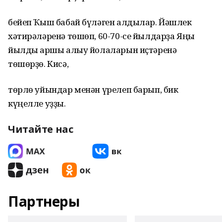
бейеп Ҡыш бабай бүләген алдылар. Йәшлек
хәтирәләренә төшөп, 60-70-се йылдарҙа Яңы
йылды ҡаршы алыу йолаларын иҫтәренә
төшөрҙө. Кисә,
төрлө уйындар менән үрелеп барып, бик
күңелле уҙҙы.
Читайте нас
Партнеры