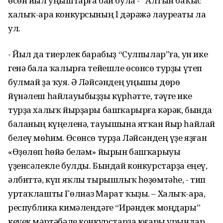
өсөн йыл уңыштарға бай була - “Алтын баҫҡыс”
халыҡ-ара конкурсының I дәрәжә лауреаты ла
ул.
- Йыл да тиерлек барабыҙ “Сулпылар”ға, ун ике
генә бала ҡалырға тейешле өсөнсө турҙы үтеп
булмай ҙа ҡуя. Ә Ләйсәндең уңышы дөрөҫ
йүнәлеш һайлауыбыҙҙы күрһәтте, тәүге ике
турҙа халыҡ йырҙары башҡарырға кәрәк, бында
баланың күңеленә, тауышына ятҡан йыр һайлай
белеү мөһим. Өсөнсө турҙа Ләйсәндең үҙе яҙған
«Өҙөлөп һөйә беләм» йырын башҡарыуы
үҙенсәлекле булды. Бындай конкурстарҙа еңеү,
әлбиттә, күп яҡлы тырышлыҡ һөҙөмтәһе, - тип
уртаҡлашты Гөлназ Марат ҡыҙы. – Халыҡ-ара,
республика кимәлендәге “Ирәндек моңдары”
кеүек мәртәбәле конкурстарҙа юғары урындар