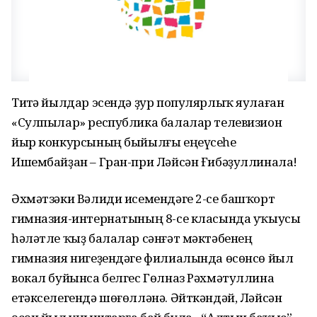
Тиҫтә йылдар эсендә ҙур популярлыҡ яулаған
«Сулпылар» республика балалар телевизион
йыр конкурсының быйылғы еңеүсеһе
Ишембайҙан – Гран-при Ләйсән Ғибәҙуллинала!
Әхмәтзәки Вәлиди исемендәге 2-се башҡорт
гимназия-интернатының 8-се класында уҡыусы
һәләтле ҡыҙ балалар сәнғәт мәктәбенең
гимназия нигеҙендәге филиалында өсөнсө йыл
вокал буйынса белгес Гөлназ Рәхмәтуллина
етәкселегендә шөғөлләнә. Әйткәндәй, Ләйсән