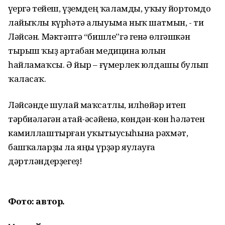
үҫергә тейеш, үҙемдең ҡаламды, уҡыу йортомдо
лайыҡлы күрһәтә алыуыма ныҡ шатмын, - ти
Ләйсән. Мәктәптә “бишле”гә генә өлгәшкән
тырыш ҡыҙ артабан медицина юлын
һайламаҡсы. Ә йыр – ғүмерлек юлдашы булып
ҡаласаҡ.
Ләйсәнде шулай маҡсатлы, илһөйәр итеп
тәрбиәләгән атай-әсәйенә, көндән-көн һәләтен
камиллаштырған уҡытыусыһына рәхмәт,
башҡаларҙы ла яңы үрҙәр яулауға
дәртләндерҙегеҙ!
Фото: автор.