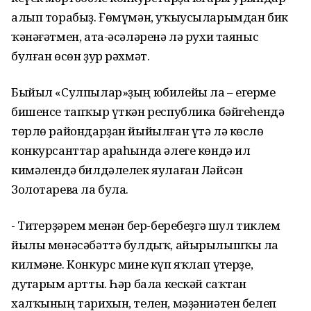
алып торабыҙ. Ғөмүмән, уҡыусыларымдан бик
ҡәнәғәтмен, ата-әсәләренә лә рухи таяныс
булған өсөн ҙур рәхмәт.
Быйыл «Сулпылар»ҙың юбилейы ла – егерме
бишенсе тапҡыр үткән республика бәйгеһендә
төрлө райондарҙан йыйылған үтә лә көслө
конкурсанттар араһында әлеге көндә ил
кимәлендә билдәлелек яулаған Ләйсән
Золотарева ла була.
- Тиҫтерҙәрем менән бер-беребеҙгә шул тиклем
йылы мөнәсәбәттә булдыҡ, айырылышҡы ла
килмәне. Конкурс мине күп яҡлап үҫтерҙе,
дуҫтарым артты. Һәр бала кескәй саҡтан
халҡының тарихын, телен, мәҙәниәтен белеп