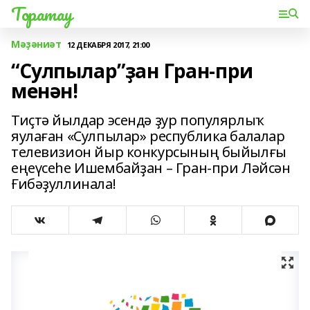
Торатау
Мәҙәниәт
12 ДЕКАБРЯ 2017, 21:00
“Сулпылар”ҙан Гран-при
менән!
Тиҫтә йылдар эсендә ҙур популярлыҡ
яулаған «Сулпылар» республика балалар
телевизион йыр конкурсының быйылғы
еңеүсеһе Ишембайҙан – Гран-при Ләйсән
Ғибәҙуллинала!