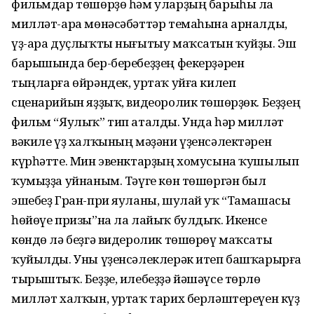
фильмдар төшөрҙө һәм уларҙың барыһы ла
милләт-ара мөнәсәбәттәр темаһына арналды,
үҙ-ара дуҫлыҡты нығытыу маҡсатын ҡуйҙы. Эш
барышында бер-беребеҙҙең фекерҙәрен
тыңларға өйрәндек, уртаҡ уйға килеп
сценарийын яҙҙыҡ, видеоролик төшөрҙөк. Беҙҙең
фильм “Яулыҡ” тип аталды. Унда һәр милләт
вәкиле үҙ халҡының мәҙәни үҙенсәлектәрен
күрһәтте. Мин эвенктарҙың хомусына ҡушылып
ҡумыҙҙа уйнаным. Тәүге көн төшөргән был
эшебеҙ Гран-при яуланы, шулай уҡ “Тамашасы
һөйөүе призы”на ла лайыҡ булдыҡ. Икенсе
көндө лә беҙгә видеролик төшөрөү маҡсаты
ҡуйылды. Уны үҙенсәлеклерәк итеп башҡарырға
тырыштыҡ. Беҙҙе, илебеҙҙә йәшәүсе төрлө
милләт халҡын, уртаҡ тарих берләштереүен күҙ