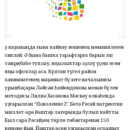
Үҙ ҡаҙаныңда ғына ҡайнау кешенең мөмкинлеген
сикләй. Ә бына башҡа тарафтарға барып эш
тәжрибәһе туплау, яңылыҡтар эҙләү үҫеш өсөн
яңы офоҡтар аса. Күптән түгел район
хакимиәтенең мәҙәниәт бүлеге начальнигы
урынбаҫары Ләйсән Һөйөндөкова менән бүлек
методисы Лилиә Хәсәнова Мәскәү өлкәһендә
уҙғарылған “Поколение Z” Бөтә Рәсәй патриотик
милләт-ара йәштәр лагерында булып ҡайтты.
Был сара Рәсәйҙең төрлө төбәктәренән 150
кешене йыя. Йәштәр өсөн уҙғарылған осрашыу