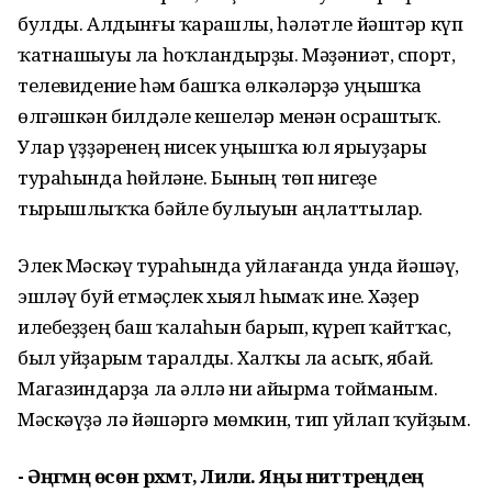
булды. Алдынғы ҡарашлы, һәләтле йәштәр күп
ҡатнашыуы ла һоҡландырҙы. Мәҙәниәт, спорт,
телевидение һәм башҡа өлкәләрҙә уңышҡа
өлгәшкән билдәле кешеләр менән осраштыҡ.
Улар үҙҙәренең нисек уңышҡа юл ярыуҙары
тураһында һөйләне. Бының төп нигеҙе
тырышлыҡҡа бәйле булыуын аңлаттылар.
Элек Мәскәү тураһында уйлағанда унда йәшәү,
эшләү буй етмәҫлек хыял һымаҡ ине. Хәҙер
илебеҙҙең баш ҡалаһын барып, күреп ҡайтҡас,
был уйҙарым таралды. Халҡы ла асыҡ, ябай.
Магазиндарҙа ла әллә ни айырма тойманым.
Мәскәүҙә лә йәшәргә мөмкин, тип уйлап ҡуйҙым.
- Әңгәмәң өсөн рәхмәт, Лилиә. Яңы ниәттәреңдең