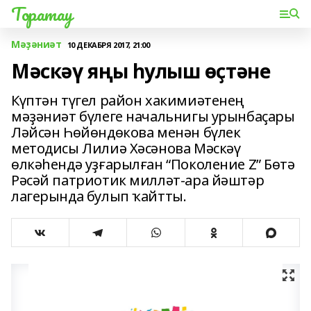
Торатау
Мәҙәниәт
10 ДЕКАБРЯ 2017, 21:00
Мәскәү яңы һулыш өҫтәне
Күптән түгел район хакимиәтенең
мәҙәниәт бүлеге начальнигы урынбаҫары
Ләйсән Һөйөндөкова менән бүлек
методисы Лилиә Хәсәнова Мәскәү
өлкәһендә уҙғарылған “Поколение Z” Бөтә
Рәсәй патриотик милләт-ара йәштәр
лагерында булып ҡайтты.