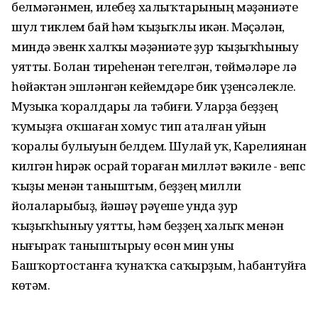
белмәгәнмен, илебеҙ халыҡтарының мәҙәниәте
шул тиклем бай һәм ҡыҙыҡлы икән. Мәҫәлән,
миндә эвенк халҡы мәҙәниәте ҙур ҡыҙыҡһыныу
уятты. Болан тиреһенән тегелгән, төймәләре лә
һөйәктән эшләнгән кейемдәре бик үҙенсәлекле.
Музыка ҡоралдары ла тәбиғи. Уларҙа беҙҙең
ҡумыҙға оҡшаған хомус тип аталған уйын
ҡоралы булыуын белдем. Шулай уҡ, Карелиянан
килгән һирәк осрай тораған милләт вәкиле - вепс
ҡыҙы менән таныштым, беҙҙең милли
йолаларыбыҙ, йәшәү рәүеше унда ҙур
ҡыҙыҡһыныу уятты, һәм беҙҙең халыҡ менән
нығыраҡ таныштырыу өсөн мин уны
Башҡортостанға ҡунаҡҡа саҡырҙым, һабантуйға
көтәм.