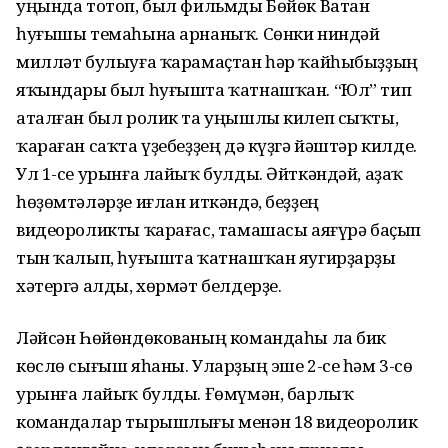
уңында тотоп, был фильмды Бөйөк Ватан
һуғышы темаһына арнаныҡ. Сөнки ниндәй
милләт булыуға ҡарамаҫтан һәр ҡайһыбыҙҙың
яҡындары был һуғышта ҡатнашҡан. “Юл” тип
аталған был ролик та уңышлы килеп сыҡты,
ҡараған саҡта үҙебеҙҙең дә күҙгә йәштәр килде.
Ул 1-се урынға лайыҡ булды. Әйткәндәй, аҙаҡ
һөҙөмтәләрҙе иғлан иткәндә, беҙҙең
видеороликты ҡарағас, тамашасы аяғүрә баҫып
тын ҡалып, һуғышта ҡатнашҡан яугирҙарҙы
хәтергә алды, хөрмәт белдерҙе.
Ләйсән Һөйөндөкованың командаһы ла бик
көслө сығыш яһаны. Уларҙың эше 2-се һәм 3-сө
урынға лайыҡ булды. Ғөмүмән, барлыҡ
командалар тырышлығы менән 18 видеоролик