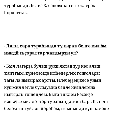
тураһында Лилиә Хәсәнованан ентеклерәк
һораштыҡ.
- Лилиә, сара тураһында тулыраҡ белге килә һәм
ниндәй тәьҫораттар ҡалдырҙы ул?
- Был лагерҙа булып рухи яҡтан ҙур көс алып
ҡайттым, күңелемдә илһөйәрлек тойғолары
тағы ла нығыраҡ артты. Илебеҙҙең көсө уның
күп милләтле булыуына бәйле икәнлегенә
нығыраҡ төшөндөм. Быға тиклем Рәсәйҙә
йәшәүсе милләттәр тураһында мин барыһын да
беләм тип уйлап йөрөһәм, ысынында күп нәмәне