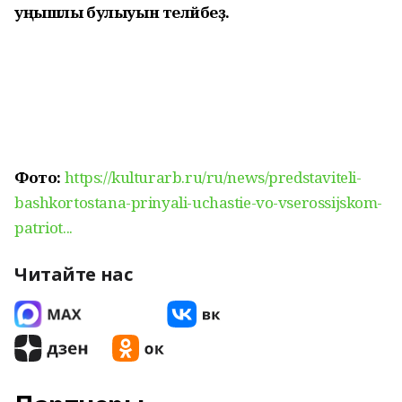
уңышлы булыуын теләйбеҙ.
Фото:
https://kulturarb.ru/ru/news/predstaviteli-
bashkortostana-prinyali-uchastie-vo-vserossijskom-
patriot...
Читайте нас