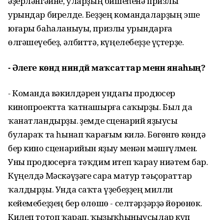
әҙерләнгәйне, уларҙың бишеһенә призлы
урындар бирелде. Беҙҙең командаларҙың эше
юғары баһаланыуы, призлы урындарға
өлгәшеүебеҙ, әлбиттә, күңелебеҙҙе үҫтерҙе.
- Әлеге көндә ниндәй маҡсаттар менән янаһың?
- Команда вәкилдәрен ундағы продюсер
кинопроектта ҡатнашырға саҡырҙы. Был да
ҡанатландырҙы. Үҙемде сценарий яҙыусы
булараҡ та һынап ҡарағым килә. Бөгөнгө көндә
бер кино сценарийын яҙыу менән мәшғүлмен.
Уны продюсерға тәҡдим итеп ҡарау ниәтем бар.
Күңелдә Мәскәүҙәге сара матур тәьҫораттар
ҡалдырҙы. Унда саҡта үҙебеҙҙең милли
кейемебеҙҙең бер өлөшө - селтәрҙәрҙә йөрөнөк.
Килеп тотоп ҡарап, ҡыҙыҡһыныусылар күп