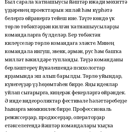
Был сарала ҡатнашыусы йәштәр ижади мөхиттә
үҙҙәренең проекттарын эшләй һәм күрһәтә
белергә өйрәнергә тейеш ине. Тәүге көндө үк
төрлө төбәктәрҙән килгән ҡатнашыусыларҙы
командаларға бүлделәр. Бер төбәктән
килеүселәр төрлө командаға эләкте. Минең
командала ингуш, эвенк, әрмән, рус һәм башҡа
милләт вәкилдәре тупланды. Тәүҙә команданы
берләштереү йүнәлешендә психологтар
ярҙамында эш алып барылды. Төрлө уйындар,
күнегеүҙәр үҙ һөҙөмтәһен бирҙе. Яңы идеялар
уйлап сығарырға, киңерәк фекерләргә өйрәндек.
Ә инде видеороликтар фестивале һәләттәребеҙҙе
һынарға мөмкинлек бирҙе. Профессиональ
режиссерҙар, продюсерҙар, операторҙар
етәкселегендә йәштәр командалары ҡыҫҡа