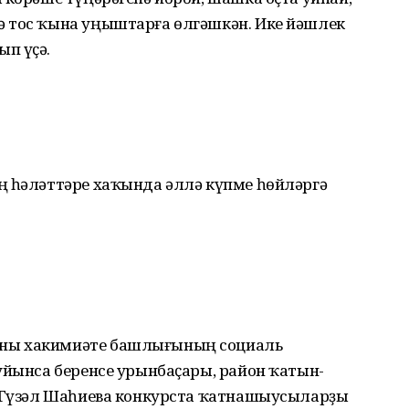
 тос ҡына уңыштарға өлгәшкән. Ике йәшлек
п үҫә.
ң һәләттәре хаҡында әллә күпме һөйләргә
ны хакимиәте башлығының социаль
уйынса беренсе урынбаҫары, район ҡатын-
е Гүзәл Шаһиева конкурста ҡатнашыусыларҙы