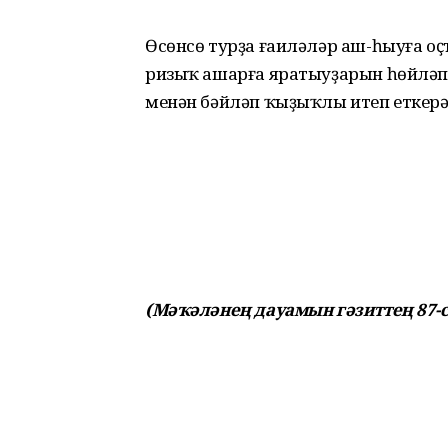
Өсөнсө турҙа ғаиләләр аш-һыуға о
ризыҡ ашарға яратыуҙарын һөйләп
менән бәйләп ҡыҙыҡлы итеп еткерә
(Мәҡәләнең дауамын гәзиттең 87-с