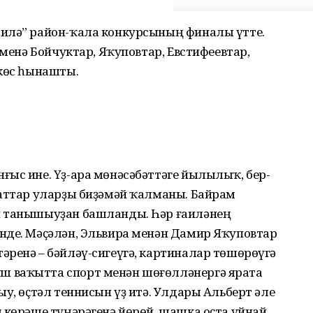
аилә” район-ҡала конкурсының финалы үтте.
еменә Бойчуктар, Яҡуповтар, Евстифеевтар,
 көс һынашты.
ғыс ине. Үҙ-ара мөнәсәбәттәге йылылыҡ, бер-
фаттар уларҙы биҙәмәй ҡалманы. Байрам
н танышыуҙан башланды. Һәр ғаиләнең
нде. Мәҫәлән, Эльвира менән Дамир Яҡуповтар
әренә – бәйләү-сигеүгә, картиналар төшөрөүгә
 ваҡытта спорт менән шөғөлләнергә ярата
ыу, өҫтәл теннисын үҙ итә. Улдары Альберт әле
 көрәше түңәрәгенә йөрөй, шашка оҫта уйнай,