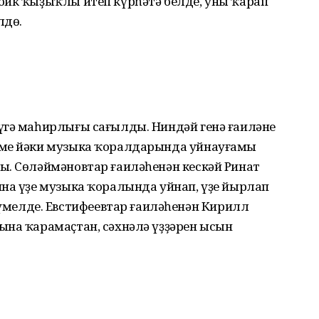
бик ҡыҙыҡлы итеп күрһәтә белде, уны ҡарап
лдө.
үгә маһирлығы сағылды. Ниндәй генә ғаиләне
әме йәки музыка ҡоралдарында уйнауғамы
ы. Сөләймәновтар ғаиләһенән кескәй Ринат
ина үҙе музыка ҡоралында уйнап, үҙе йырлап
елде. Евстифеевтар ғаиләһенән Кирилл
ына ҡарамаҫтан, сәхнәлә үҙҙәрен ысын