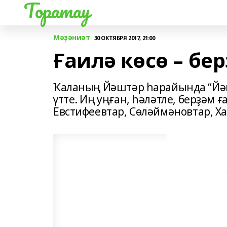
Торатау
Мәҙәниәт
30 ОКТЯБРЯ 2017, 21:00
Ғаилә көсө – бе
Ҡаланың Йәштәр һарайында “Йәш
үтте. Иң уңған, һәләтле, берҙәм 
Евстифеевтар, Сөләймәновтар, Ха