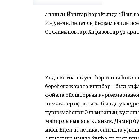
Ҡаланың Йәштәр һарайында “Йәш ғ
Иң уңған, һәләтле, берҙәм ғаилә ис
Сөләймәновтар, Хафизовтар үҙ-ара
Унда ҡатнашыусы һәр ғаилә һоҡлан
береһенә ҡарата иғтибар – был си
фойела ойошторған күргәҙмә менә
нимәгәлер оҫталығы бында уҡ күре
күргәҙмәһенән Эльвираның ҡул эшт
маһирлығын асыҡланыҡ. Дамир буш
икән. Еңел атлетика, саңғыла уҙыш
алты ғына йәштә булһа ла грек-рим