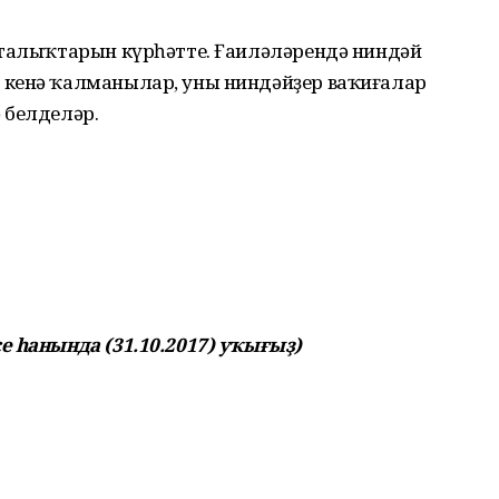
ҫталыҡтарын күрһәтте. Ғаиләләрендә ниндәй
 кенә ҡалманылар, уны ниндәйҙер ваҡиғалар
 белделәр.
е һанында (31.10.2017) уҡығыҙ)