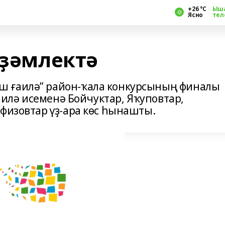
+26 °С
Ыш
Ясно
тел
рҙәмлектә
 ғаилә” район-ҡала конкурсының финалы
ғаилә исеменә Бойчуктар, Яҡуповтар,
физовтар үҙ-ара көс һынашты.