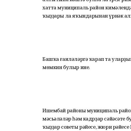
хатта муниципаль район кимәлендә
ҡыҙҙары ла яҡындарынан үрнәк алы
Башҡа ғаиләләргә ҡарап та уларҙы
мөмкин булыр ине.
Ишембай районы муниципаль райо
мәсьәләләр һәм кадрҙар сәйәсәте б
ҡыҙҙар советы рәйесе, жюри рәйес