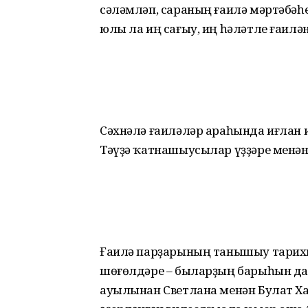
сәләмләп, сараның ғаилә мәртәбәһе
юлы ла иң сағыу, иң һәләтле ғаил
Сәхнәлә ғаиләләр араһында иғлан и
Тәүҙә ҡатнашыусылар үҙҙәре менә
Ғаилә парҙарының танышыу тарихы,
шөғөлдәре – быларҙың барыһын да 
ауылынан Светлана менән Булат Х