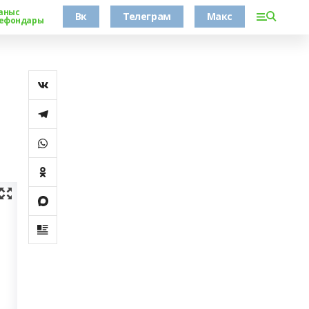
аныс
Вк
Телеграм
Макс
ефондары