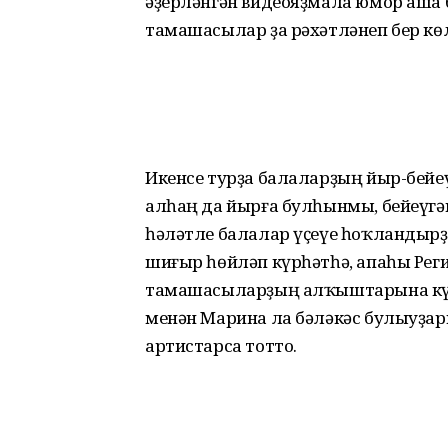
әҙерләнгән видеояҙмала юмор аша 
тамашасылар ҙа рәхәтләнеп бер кө
Икенсе турҙа балаларҙың йыр-бейе
алһаң да йырға булһынмы, бейеүг
һәләтле балалар үҫеүе һоҡландырҙ
шиғыр һөйләп күрһәтһә, апаһы Рег
тамашасыларҙың алҡыштарына күм
менән Марина ла бәләкәс булыуҙар
артистарса тотто.