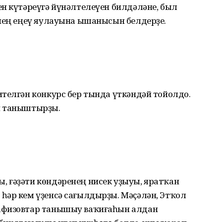
н күтәреүгә йүнәлтелеүен билдәләне, был
әнең еңеү яулауына ышанысын белдерҙе.
телгән конкурс бер тында үткәндәй тойолдо.
н таныштырҙы.
 ғәҙәти көндәренең нисек уҙыуы, яратҡан
һәр кем үҙенсә сағылдырҙы. Мәҫәлән, Этҡол
афизовтар танышыу ваҡиғаһын алдан