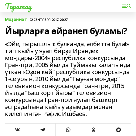
Торатау
Мәҙәниәт
22 СЕНТЯБРЯ 2017, 20:27
Йырларға өйрәнеп буламы?
«Эйе, тырышлыҡ булғанда, әлбиттә була!»
тип ҡыйыу яуап бирҙе Ирәндек
моңдары-2004» республика конкурсында
Гран-при, 2005 йылда Туймазы ҡалаһында
үткән «Оҙон көй” республика конкурсында
1-се урын, 2010 йылда “Тыуған моңдар”
телевизион конкурсында Гран-при, 2015
йылда “Башҡорт йыры” телевизион
конкурсында Гран-при яулап башҡорт
эстрадаһына ҡыйыу аҙымдар менән
килеп ингән Рәфис Ишбаев.