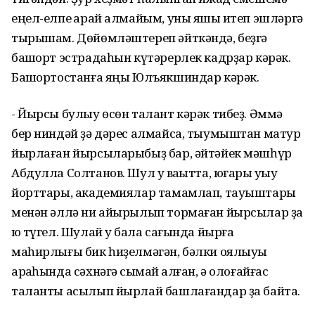
еңел-елпе ҡарай алмайым, уны яҡшы итеп эшләргә
тырышам. Дөйөмләштереп әйткәндә, беҙгә
башҡорт эстрадаһын күтәрерлек кадрҙар кәрәк.
Башҡортостанға яңы Юлъякшиндар кәрәк.
- Йырсы булыу өсөн талант кәрәк тибеҙ. Әммә
бер ниндәй ҙә дәрес алмайса, тыумыштан матур
йырлаған йырсыларыбыҙ бар, әйтәйек мәшһүр
Абдулла Солтанов. Шул уҡ ваҡытта, юғары уҡыу
йорттары, академиялар тамамлап, тауыштары
менән әллә ни айырылып тормаған йырсылар ҙа
юҡ түгел. Шулай уҡ бала сағында йырға
маһирлығы бик һиҙелмәгән, бәлки оялыуы
арҡаһында сәхнәгә сыҡмай ҡалған, ә олоғайғас
таланты асылып йырлай башлағандар ҙа байтаҡ.