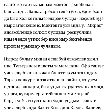
сәнғәткә тартылышым мәктәп сәхнәһенән
башланды. Башҡалар өсөн генә түгел, үҙем өсөн
дә был хәл көтөлмәгенәрәк булды - нәҫелебеҙҙә
йырлаған кеше юҡ. Мәктәптә уҡығанда уҡ, “Мираҫ”
ансамблендә солист булдым, республика
кимәлендә үткән бер нисә йыр бәйгеһендә
призлы урындар яуланым.
Йырсы булыу минең өсөн буй етмәҫлек хыял
ине. Туғыҙынсы класты тамамлағас, Өфө сәнғәт
училещеһының вокал бүлегенә уҡырға индем.
Төрлө конкурстарҙа ҡатнашҡан һайын, үҙ-үҙем
өҫтөндә эшләргә, был уңыштарҙа туҡтап ҡалмаҫҡа,
үҫергә, күтәрелергә тейешлегемде аңлай
барҙым. Уҡытыусыларымдан уңдым - сәнғәт
училещеһында Вәхит Хызыров, Камил Вәлиев,