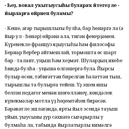
- Һеҙ, вокал уҡытыусыһы булараҡ әйтегеҙ әле -
йырларға өйрәнеп буламы?
- Кеше, әгәр тырышлығы булһа, бар һөнәргә лә (ә
йыр ул - һөнәр) өйрәнә ала, тигән фекерҙәмен.
Күренекле француз яҙыусыһы һәм философы
Бернар Вербер әйтмешләй, тормошта өс шарт
бар - талант, уңыш һәм хеҙмәт. Шуларҙың икеһе
һиндә булһа - уңышҡа өлгәшергә була. Йырсы
булыр өсөн, тәбиғәттән бирелгән һәләттән тыш,
тырышлыҡ та булырға тейеш. Үҙ эшен яҡшы
белгән педагог менән шөғөлләнеү, көндәлек
күнекмәләр мотлаҡ үҙ һөҙөмтәһен бирәсәк.
Бәрәкәтле эшләгәндә, ярты йыл эсендә тауыш
ҡуйып, уҡыусыны ҙур сәхнәгә сығарырлыҡ уҡ
булмаһа ла, табында йырлатырлыҡ кимәлгә