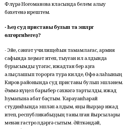
Флүрә Ноғоманова класында белем алыу
бәхетенә ирештем.
- Һеҙ суд приставы булып та эшләргә
өлгөргәнһегеҙ?
- Эйе, сәнғәт училищеһын тамамлағас, армия
сафында хеҙмәт итеп, тыуған ил алдында
бурысымды үтәгәс, ижадтан бер аҙға
алыҫлашып торорға тура килде, Өфө ҡалаһының
Киров районында суд приставы булып эшләнем.
Әммә күңел барыбер сәхнәгә тартылды, ижад
һуҡмағына ҡабат баҫтым. Ҡарауанһарай
студияһында эшләп алдым, яңы йырҙар ижад
итеп, республикабыҙҙың танылған йырсылары
менән гастролдәргә сыҡтым. Әйткәндәй,