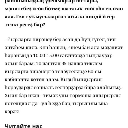
районыбыҙҙың үҙешмәкәр артистары,
мәҙәниәтебеҙ өсөн бөтмәҫ шатлыҡ тойғоһо солғап
ала. Гәзит уҡыусыларға тағы ла ниндәй әйтер
теләктәрегеҙ бар?
- Йырларға өйрәнеү бер ҡасан да һуң түгел, тип
әйтәһем килә. Көн һайын, Ишембай ҡала мәҙәниәт
һарайында 10.00-15.00 сәғәттәрҙә тыңлауҙар
алып барам. 10 йәштән 35 йәшкә тиклем
йырларға өйрәнергә теләүселәрҙе 60-сы
кабинетта көтөп ҡалам. Ҡыҙыҡһындырған
һорауҙарҙы социаль селтәрҙәрҙә бирә алаһығыҙ.
Хыял бар икән - тимәк уны тормошҡа ашырырлыҡ
потенциал да - ул һеҙҙә бар, тырышлыҡ ҡына
кәрәк!
Читайте нас