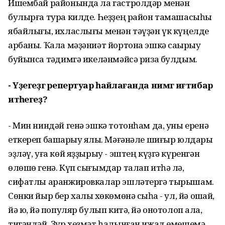
Ишембай районында ла гастролдәр менән
булырға тура килде. Һеҙҙең район тамашасыһы
ябайлығы, ихласлығы менән тәүҙән үк күңелде
арбаны. Ҡала мәҙәниәт йортона эшкә саҡырыу
буйынса тәҡдимгә икеләнмәйсә риза булдым.
- Үҙегеҙгә репертуар һайлағанда нимәгә иғтибар
итәһегеҙ?
- Мин ниндәй генә эшкә тотонһам да, уны еренә
еткереп башҡарыу яҡлы. Мәғәнәле шиғыр юлдары
эҙләү, уға көй яҙҙырыу - эштең күҙгә күренгән
өлөшө генә. Күп сығымдар талап итһә лә,
сифатлы аранжировкалар эшләтергә тырышам.
Сөнки йыр бер халыҡ хөкөмөнә сыҡһа - ул, йә оҡшай,
йә юҡ, йә популяр булып китә, йә онотолоп ҡала,
тигәндәй. Ҙур хеҙмәт һалынған ижад емешемә