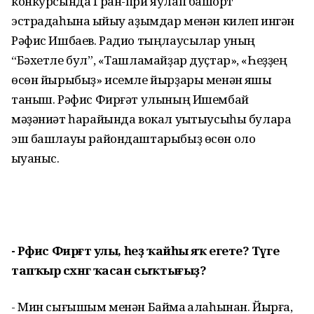
конкурсында Гран-при яулап башҡорт
эстрадаһына ҡыйыу аҙымдар менән килеп ингән
Рәфис Ишбаев. Радио тыңлаусылар уның
“Бәхетле бул”, «Ташламайҙар дуҫтар», «Һеҙҙең
өсөн йырыбыҙ» исемле йырҙары менән яҡшы
таныш. Рәфис Фирғәт улының Ишембай
мәҙәниәт һарайында вокал уҡытыусыһы булараҡ
эш башлауы райондаштарыбыҙ өсөн оло
ҡыуаныс.
- Рәфис Фирғәт улы, һеҙ ҡайһы яҡ егете? Тәүге
тапҡыр сәхнәгә ҡасан сыҡтығыҙ?
- Мин сығышым менән Баймаҡ ҡалаһынан. Йырға,