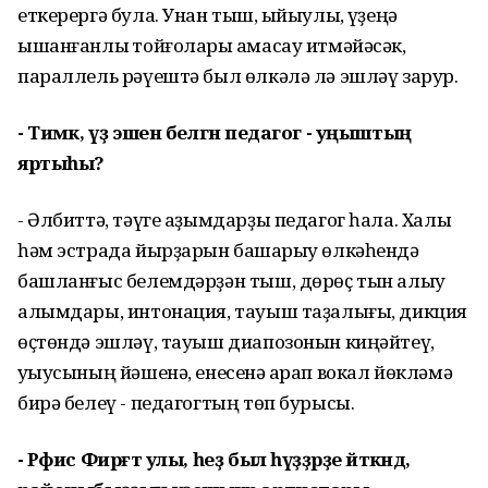
еткерергә була. Унан тыш, ҡыйыулыҡ, үҙеңә
ышанғанлыҡ тойғолары ҡамасау итмәйәсәк,
параллель рәүештә был өлкәлә лә эшләү зарур.
- Тимәк, үҙ эшен белгән педагог - уңыштың
яртыһы?
- Әлбиттә, тәүге аҙымдарҙы педагог һала. Халыҡ
һәм эстрада йырҙарын башҡарыу өлкәһендә
башланғыс белемдәрҙән тыш, дөрөҫ тын алыу
алымдары, интонация, тауыш таҙалығы, дикция
өҫтөндә эшләү, тауыш диапозонын киңәйтеү,
уҡыусының йәшенә, енесенә ҡарап вокал йөкләмә
бирә белеү - педагогтың төп бурысы.
- Рәфис Фирғәт улы, һеҙ был һүҙҙәрҙе әйткәндә,