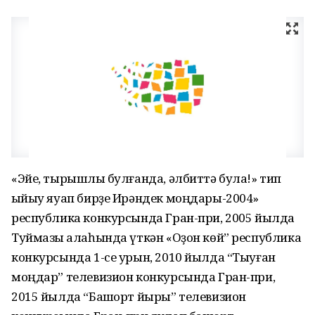
«Эйе, тырышлыҡ булғанда, әлбиттә була!» тип
ҡыйыу яуап бирҙе Ирәндек моңдары-2004»
республика конкурсында Гран-при, 2005 йылда
Туймазы ҡалаһында үткән «Оҙон көй” республика
конкурсында 1-се урын, 2010 йылда “Тыуған
моңдар” телевизион конкурсында Гран-при,
2015 йылда “Башҡорт йыры” телевизион