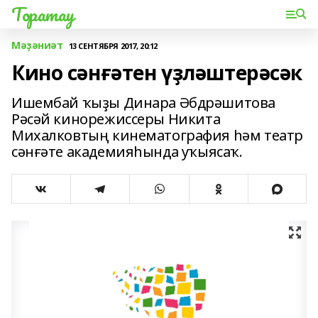
Торатау
Мәҙәниәт
13 СЕНТЯБРЯ 2017, 20:12
Кино сәнғәтен үҙләштерәсәк
Ишембай ҡыҙы Динара Әбдрәшитова
Рәсәй кинорежиссеры Никита
Михалковтың кинематография һәм театр
сәнғәте академияһында уҡыясаҡ.