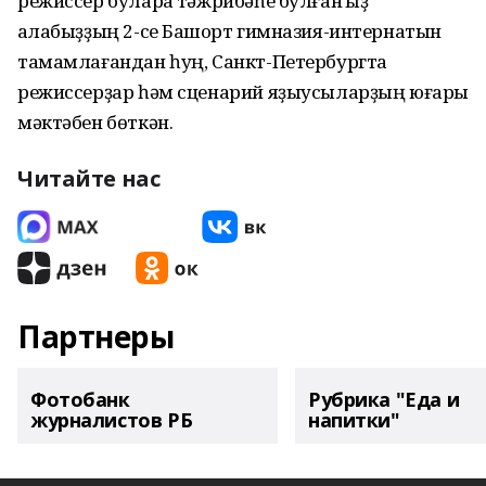
режиссер булараҡ тәжрибәһе булған ҡыҙ
ҡалабыҙҙың 2-се Башҡорт гимназия-интернатын
тамамлағандан һуң, Санкт-Петербургта
режиссерҙар һәм сценарий яҙыусыларҙың юғары
мәктәбен бөткән.
Читайте нас
Партнеры
Фотобанк
Рубрика "Еда и
журналистов РБ
напитки"