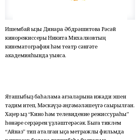
Ишембай ҡыҙы Динара Әбдрәшитова Рәсәй
кинорежиссеры Никита Михалковтың
кинематография һәм театр сәнғәте
академияһында уҡыясаҡ.
Яҡташыбыҙ баһалама ағзаларына ижади эшен
тәҡдим итеп, Мәскәүҙә әңгәмәләшеүгә саҡырылған.
Хәҙер ҡыҙ “Кино һәм телевидение режиссураһы”
һөнәре серҙәрен үҙләштерәсәк. Быға тиклем
“Айназ” тип аталған ҡыҫҡа метражлы фильмда