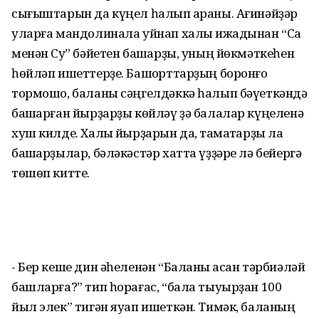
сығыштарын да күңел һалып ҡараны. Ағинәйҙәр
уларға мандолинала уйнап халыҡ ижадынан “Саҡ
менән Суҡ” бәйетен башҡарҙы, уның йөкмәткеһен
һөйләп ишеттерҙе. Башҡорттарҙың боронғо
тормошо, баланы сәңгелдәккә һалып бәүеткәндә
башҡарған йырҙарҙы көйләү ҙә балалар күңеленә
хуш килде. Халыҡ йырҙарын да, таҡмаҡтарҙы ла
башҡарҙылар, бәләкәстәр хатта үҙҙәре лә бейергә
төшөп китте.
- Бер кеше дин әһеленән “Баланы ҡасан тәрбиәләй
башларға?” тип һорағас, “бала тыуырҙан 100
йыл элек” тигән яуап ишеткән. Тимәк, баланың