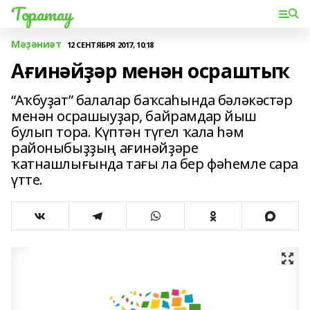
Торатау
Мәҙәниәт
12 СЕНТЯБРЯ 2017, 10:18
Ағинәйҙәр менән осраштыҡ
“Аҡбуҙат” балалар баҡсаһында бәләкәстәр
менән осрашыуҙар, байрамдар йыш
булып тора. Күптән түгел ҡала һәм
районыбыҙҙың ағинәйҙәре
ҡатнашлығында тағы ла бер фәһемле сара
үтте.