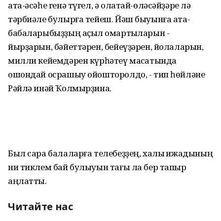
ата-әсәһе генә түгел, ә олатай-өләсәйҙәре лә
тәрбиәле булырға тейеш. Йәш быуынға ата-
бабаларыбыҙҙың аҫыл ҡомартҡыларын -
йырҙарын, бәйеттәрен, бейеүҙәрен, йолаларын,
милли кейемдәрен күрһәтеү маҡсатында
ошондай осрашыу ойошторолдо, - тип һөйләне
Рәйлә инәй Ҡолмырҙина.
Был сара балаларға телебеҙҙең, халыҡ ижадының
ни тиклем бай булыуын тағы ла бер тапҡыр
аңлатты.
Читайте нас