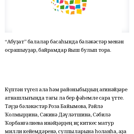
“Аҡбуҙат” балалар баҡсаһында бәләкәстәр менән
осрашыуҙар, байрамдар йыш булып тора.
Күптән түгел ҡала һәм районыбыҙҙың ағинәйҙәре
ҡатнашлығында тағы ла бер фәһемле сара үтте.
Тәүҙә бәләкәстәр Роза Байымова, Рәйлә
Ҡолмырҙина, Сәкинә Дәүләтшина, Сәбилә
Ҡорбанғәлиева инәйҙәрҙең иҫ киткес матур
милли кейемдәренә, сулпыларына һоҡланһа, аҙаҡ