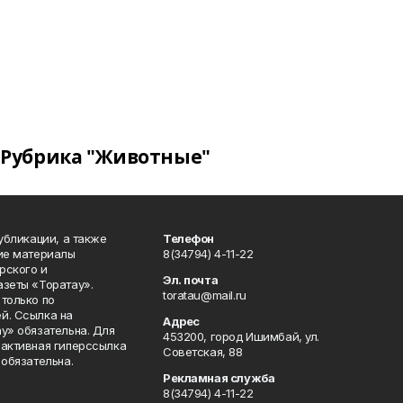
Рубрика "Животные"
публикации, а также
Телефон
кие материалы
8(34794) 4-11-22
рского и
Эл. почта
азеты «Торатау».
toratau@mail.ru
только по
й. Ссылка на
Адрес
у» обязательна. Для
453200, город Ишимбай, ул.
 активная гиперссылка
Советская, 88
 обязательна.
Рекламная служба
8(34794) 4-11-22