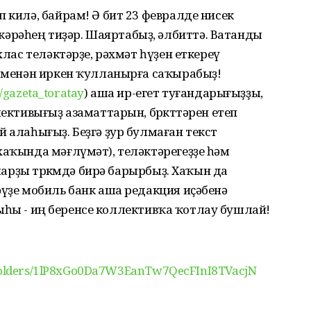
 килә, байрам! Ә бит 23 февралде нисек
рәһең тиҙәр. Шаяртабыҙ, әлбиттә. Ватанды
хлас теләктәрҙе, рәхмәт һүҙен еткереү
к менән иркен ҡулланырға саҡырабыҙ!
m/gazeta_toratay
) аша ир-егет туғандарығыҙҙы,
лективығыҙ азаматтарын, бөркөттәрен етеп
й алаһығыҙ. Беҙгә ҙур булмаған текст
хаҡында мәғлүмәт), теләктәрегеҙҙе һәм
уларҙы төркөмдә бирә барырбыҙ. Хаҡын да
әүҙе мобиль банк аша редакция иҫәбенә
шуныһы - иң беренсе коллективҡа ҡотлау бушлай!
ve/folders/1lP8xGo0Da7W3EanTw7QecFInI8TVacjN