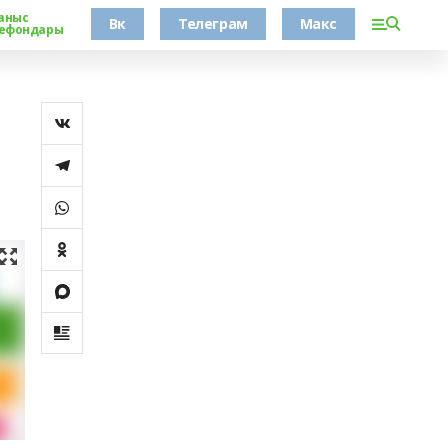
аныс
Вк
Телеграм
Макс
ефондары