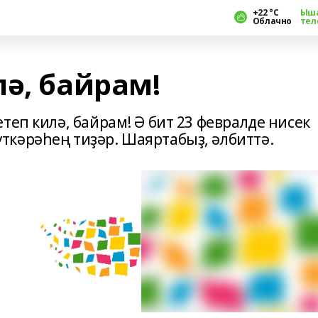
+22 °С
Ыш
Облачно
тел
ә, байрам!
теп килә, байрам! Ә бит 23 февралде нисек
кәрәһең тиҙәр. Шаяртабыҙ, әлбиттә.