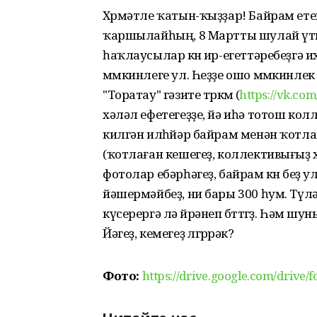
Хөрмәтле ҡатын-ҡыҙҙар! Байрам етеп
ҡаршылайһың, 8 Мартты шулай үткә
һаҡлаусылар көнө ир-егеттәребеҙгә и
мөмкинлеге ул. Һеҙҙе ошо мөмкинле
"Торатау" гәзите төркөмө (
https://vk.co
хәләл ефетегеҙҙе, йә иһә тотош кол
килгән илһөйәр байрам менән ҡотла
(ҡотлаған кешегеҙ, коллективығыҙ 
фотолар ебәрһәгеҙ, байрам көнө беҙ 
йәшермәйбеҙ, ни бары 300 һум. Түл
күсерергә лә өйрәнеп бөттөгөҙ. Һәм 
Йәгеҙ, кемегеҙ өлгөрөрәк?
Фото:
https://drive.google.com/dri