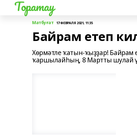
Торатау
Матбуғат
17 ФЕВРАЛЯ 2021, 11:35
Байрам етеп кил
Хөрмәтле ҡатын-ҡыҙҙар! Байрам е
ҡаршылайһың, 8 Мартты шулай үт