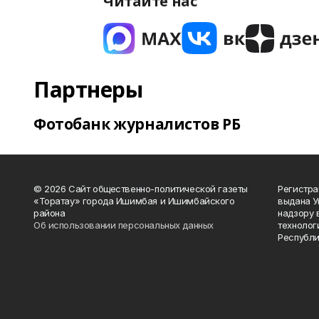
Читайте нас
Партнеры
Фотобанк журналистов РБ
© 2026 Сайт общественно-политической газеты
Регистра
«Торатау» города Ишимбая и Ишимбайского
выдана 
района
надзору 
Об использовании персональных данных
технолог
Республи