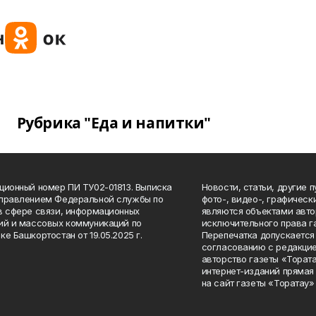
Рубрика "Еда и напитки"
ционный номер ПИ ТУ02-01813. Выписка
Новости, статьи, другие 
Управлением Федеральной службы по
фото-, видео-, графичес
в сфере связи, информационных
являются объектами авто
ий и массовых коммуникаций по
исключительного права г
ке Башкортостан от 19.05.2025 г.
Перепечатка допускается 
согласованию с редакцие
авторство газеты «Тората
интернет-изданий прямая
на сайт газеты «Торатау»