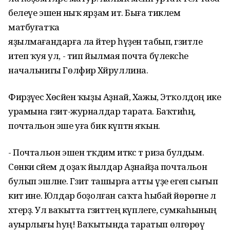
белеүе эшенә ныҡ ярҙам итә. Быға тиклем
матбуғатҡа
яҙылмағандарға ла әйтер һүҙен табып, гәзитле
итеп ҡуя ул, - тип йылмая почта бүлексәһе
начальнигы Гөлфирә Хәйруллина.
Фирҙәүес Хөсәйен ҡыҙы Аҙнай, Хажы, Этҡолдоң ике
урамына гәзит-журналдар тарата. Баҡтиһәң,
почтальон эше уға бик күптән яҡын.
- Почтальон эшен тәҡдим иткәс тә риза булдым.
Сөнки әсәйем дә оҙаҡ йылдар Аҙнайҙа почтальон
булып эшләне. Гәзит ташырға атты үҙе егеп сығып
китә ине. Юлдар боҙолған саҡта һыбай йөрөгәне лә
хәтерҙә. Ул ваҡытта гәзиттең күплеге, сумкаһының
ауырлығы һуң! Ваҡытында таратып өлгөрөү