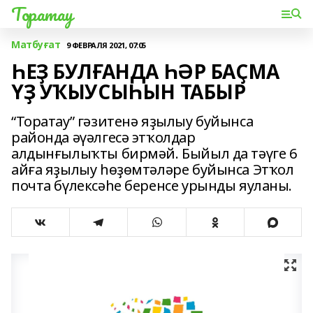
Торатау
Матбуғат
9 ФЕВРАЛЯ 2021, 07:05
ҺЕҘ БУЛҒАНДА ҺӘР БАҪМА
ҮҘ УҠЫУСЫҺЫН ТАБЫР
“Торатау” гәзитенә яҙылыу буйынса
районда әүәлгесә этҡолдар
алдынғылыҡты бирмәй. Быйыл да тәүге 6
айға яҙылыу һөҙөмтәләре буйынса Этҡол
почта бүлексәһе беренсе урынды яуланы.