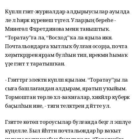
Күпләп гәзит-журналдар алдырыусылар ауылда
әле лә һирәк күренеш түгел. Уларҙың береһе -
Минегөл Фәхретдинова менән таныштыҡ.
“Торатау”ға ла, “Восход”ҡа ла яҙыла икән.
Почтальондарға ҡытлыҡ булған осорҙа, почта
хеҙмәткәрҙәренә ярҙам булһын тип, ирекмән һымаҡ
үҙе гәзит тә таратышҡан.
- Гәзиттәргә электән күпләп яҙылам. “Торатау”ҙы ла
сыға башлағандан алдырам, яратып уҡыйым.
Тормоштан төрлө хәл-ваҡиғалар, хикәйәләр күберәк
баҫылһын ине, - тигән теләктәрен дә әйтте ул.
Гәзитте көтөп тороусылар булғанда беҙгә лә эшләүе
күңелле. Был йәһәттән почтальондар һәр ваҡыт