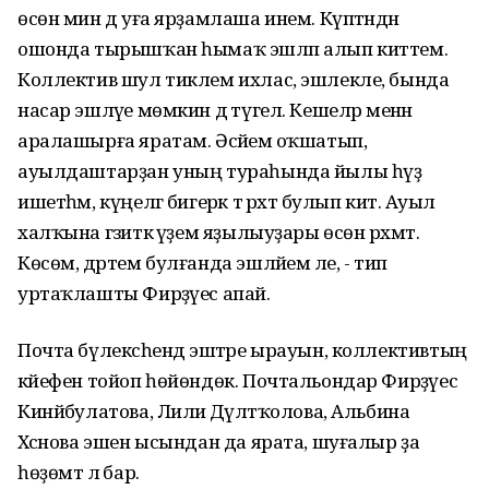
өсөн мин дә уға ярҙамлаша инем. Күптәндән
ошонда тырышҡан һымаҡ эшләп алып киттем.
Коллектив шул тиклем ихлас, эшлекле, бында
насар эшләүе мөмкин дә түгел. Кешеләр менән
аралашырға яратам. Әсәйемә оҡшатып,
ауылдаштарҙан уның тураһында йылы һүҙ
ишетһәм, күңелгә бигерәк тә рәхәт булып китә. Ауыл
халҡына гәзиткә әүҙем яҙылыуҙары өсөн рәхмәт.
Көсөм, дәртем булғанда эшләйем әле, - тип
уртаҡлашты Фирҙәүес апай.
Почта бүлексәһендә эштәре ырауын, коллективтың
кәйефен тойоп һөйөндөк. Почтальондар Фирҙәүес
Кинйәбулатова, Лилиә Дәүләтҡолова, Альбина
Хәсәнова эшен ысындан да ярата, шуғалыр ҙа
һөҙөмтә лә бар.