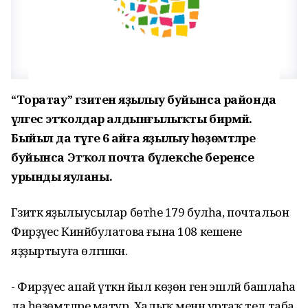
“Торатау” гәзитенә яҙылыу буйынса районда
әүәлгесә этҡолдар алдынғылыҡты бирмәй.
Быйыл да тәүге 6 айға яҙылыу һөҙөмтәләре
буйынса Этҡол почта бүлексәһе беренсе
урынды яуланы.
Гәзиткә яҙылыусылар бөтәһе 179 булһа, почтальон
Фирҙәүес Кинйәбулатова ғына 108 кешене
яҙҙыртыуға өлгәшкән.
- Фирҙәүес апай үткән йыл көҙөн генә эшләй башлаһа
ла һөҙөмтәләре матур. Халыҡ менән уртаҡ тел таба