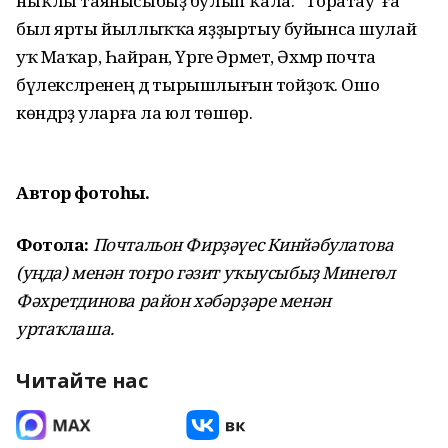
ныҡлы таянысыбыҙ булып ҡала. “Торатау”ға
был ярты йыллыҡҡа яҙҙыртыу буйынса шулай
уҡ Маҡар, Һайран, Үрге Әрмет, Әхмәр почта
бүлексәләренең дә тырышлығын тойҙоҡ. Ошо
көндәрҙә уларға ла юл төшөр.
Автор фотоһы.
Фотола:
Почтальон Фирҙәүес Кинйәбулатова
(уңда) менән тоғро гәзит уҡыусыбыҙ Минегөл
Фәхретдинова район хәбәрҙәре менән
уртаҡлаша.
Читайте нас