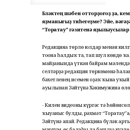
Бүләктең шәбен отторҙоғоҙ ҙа, ке
яҙманығыҙ тиһегеҙме? Эйе, вәғәҙ
“Торатау” гәзитенә яҙылыусыла
Редакцияға төрлө юлдар менән кил
тоғона һалдыҡ та, тап шул көндө 
майҙанында үткән байрам мәлендә 
селтәрҙә редакция төркөмөнә һалға
бәхетленең исемен оҙаҡ ҡына уҡый
ауылынан Зәйтүнә Хәкимғужина өлө
- Килен видеоны күргәс тә һөйөнсөл
ҡыуаныс булды, рәхмәт “Торатау”ға
Зәйтүнә апай. Редакцияға бүләк арт
мәрхүм, өс балаһы ла башлы-күҙле 