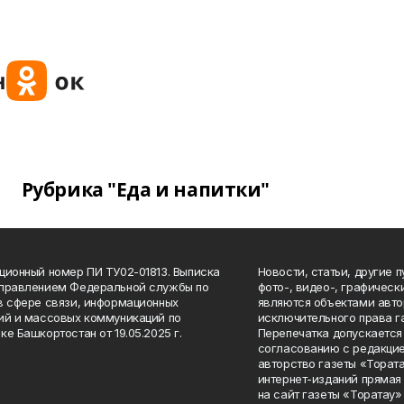
Рубрика "Еда и напитки"
ционный номер ПИ ТУ02-01813. Выписка
Новости, статьи, другие 
Управлением Федеральной службы по
фото-, видео-, графичес
в сфере связи, информационных
являются объектами авто
ий и массовых коммуникаций по
исключительного права г
ке Башкортостан от 19.05.2025 г.
Перепечатка допускается 
согласованию с редакцие
авторство газеты «Тората
интернет-изданий прямая
на сайт газеты «Торатау»