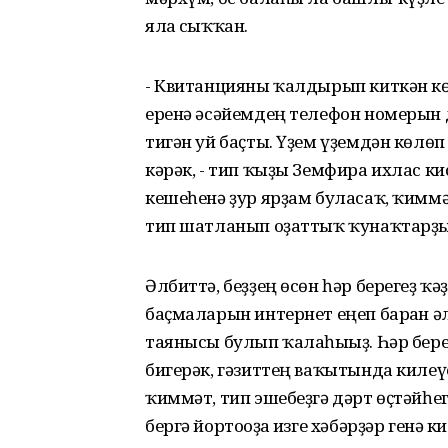
ялға сыҡҡан.
- Квитанцияны ҡалдырып киткән көн
еренә әсәйемдең телефон номерын д
тигән уй баҫты. Үҙем үҙемдән көлө
кәрәк, - тип ҡыҙы Земфира ихлас к
кешеһенә ҙур ярҙам буласаҡ, ҡимм
тип шатланып оҙаттыҡ ҡунаҡтарҙы
Әлбиттә, беҙҙең өсөн һәр берегеҙ ҡ
баҫмаларын интернет еңеп барған ә
таянысы булып ҡалаһығыҙ. Һәр берег
бигерәк, гәзиттең ваҡытында киле
ҡиммәт, тип эшебеҙгә дәрт өҫтәйһег
бергә йортоғоҙға изге хәбәрҙәр генә 