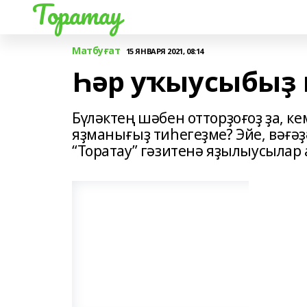
Торатау
Матбуғат
15 ЯНВАРЯ 2021, 08:14
Һәр уҡыусыбыҙ 
Бүләктең шәбен отторҙоғоҙ ҙа, к
яҙманығыҙ тиһегеҙме? Эйе, вәғәҙ
“Торатау” гәзитенә яҙылыусылар