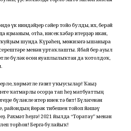
дө үк ниндәйҙер сәйер тойғо булды, их, берәй
а яҙманым, отһа, нисек хәбәр итерҙәр икән,
п ҡуйҙым шунда. Күрәһең, мөғжизәгә ышанырға
исерештәре менән уртаҡлашты. Ябай бер ауыл
әтле бүләк өсөн яуаплылыҡтан да ҡотолдоҡ,
.
әҙерле, хөрмәтле гәзит уҡыусылар! Ҡағыҙ
леге ҡатмарлы осорҙа тап һеҙ матбуғаттың
еҙҙе бүләкле итер инек тә бит! Бүләгенән
үе, райондың йөрәк тибешен тойоп йәшәү
еҙ. Рәхмәт һеҙгә! 2021 йылда “Торатау” менән
килеп торһон! Бергә булайыҡ!