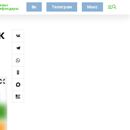
аныс
Вк
Телеграм
Макс
ефондары
ҡ