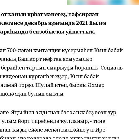
м отҡанын күрһәтмәнегеҙ, тәфсирләп
әләгәнсә декабрь аҙағында 2021 йылға
р араһында бензобысҡы уйнаттыҡ.
гән 700-ләгән квитанция күсермәһен Ҡыш бабай
ҡаланың Башҡорт нефтен асыусылар
берәйһен тартып сығарыуҙы һораныҡ. Социаль
н видеонан күргәнһегеҙҙер, Ҡыш бабай
 алмай торҙо. Шулай итеп, бысҡы Әхмәр
шөнә яҙған булып сыҡты.
әне. Яңы йыл алдынан бөтә ғаиләбеҙ өсөн ҙур
, улым йорт тирәһендә ҡулланыр, - тине
ынан ҡыҙы, ейәне менән килгәйне ул. Ире
булған, үҙе колхозда төрлө эштә эшләп хаҡлы