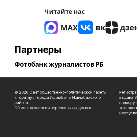
Читайте нас
Партнеры
Фотобанк журналистов РБ
© 2026 Сайт общественно-политической газеты
Регистра
«Торатау» города Ишимбая и Ишимбайского
выдана 
района
надзору 
Об использовании персональных данных
технолог
Республи