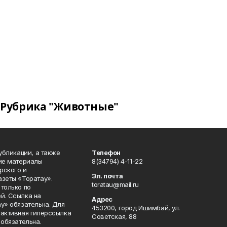
Рубрика "Животные"
публикации, а также
Телефон
кие материалы
8(34794) 4-11-22
рского и
Эл. почта
азеты «Торатау».
toratau@mail.ru
только по
й. Ссылка на
Адрес
у» обязательна. Для
453200, город Ишимбай, ул.
 активная гиперссылка
Советская, 88
 обязательна.