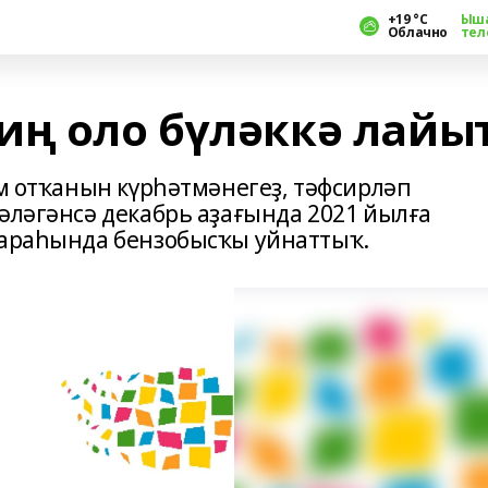
+19 °С
Ыш
Облачно
тел
иң оло бүләккә лайы
ем отҡанын күрһәтмәнегеҙ, тәфсирләп
әләгәнсә декабрь аҙағында 2021 йылға
 араһында бензобысҡы уйнаттыҡ.