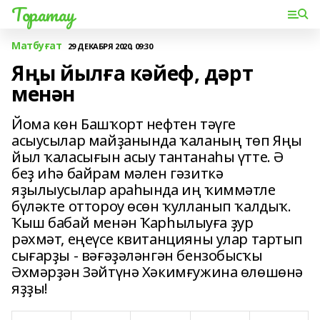
Торатау
Матбуғат
29 ДЕКАБРЯ 2020, 09:30
Яңы йылға кәйеф, дәрт
менән
Йома көн Башҡорт нефтен тәүге
асыусылар майҙанында ҡаланың төп Яңы
йыл ҡаласығын асыу тантанаһы үтте. Ә
беҙ иһә байрам мәлен гәзиткә
яҙылыусылар араһында иң ҡиммәтле
бүләкте оттороу өсөн ҡулланып ҡалдыҡ.
Ҡыш бабай менән Ҡарһылыуға ҙур
рәхмәт, еңеүсе квитанцияны улар тартып
сығарҙы - вәғәҙәләнгән бензобысҡы
Әхмәрҙән Зәйтүнә Хәкимғужина өлөшөнә
яҙҙы!