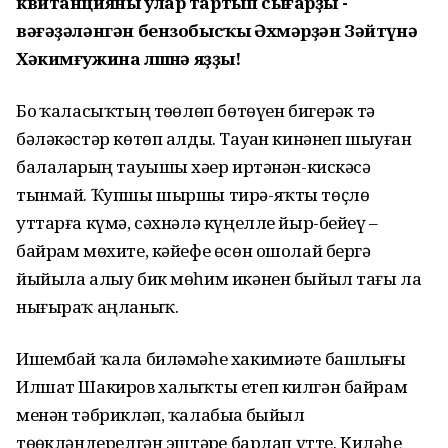
квитанцияны улар тартып сығарҙы -
вәғәҙәләнгән бензобысҡы Әхмәрҙән Зәйтүнә
Хәкимғужина өлөшөнә яҙҙы!
Боҙ ҡаласыҡтың төҙөлөп бөтөүен бигерәк тә
бәләкәстәр көтөп алды. Тауҙан кинәнеп шыуған
балаларҙың тауышы хәҙер иртәнән-кискәсә
тынмай. Ҡупшы шыршы тирә-яҡты төҫлө
уттарға күмә, сәхнәлә күңелле йыр-бейеү –
байрам мөхите, кәйефе өсөн ошолай бергә
йыйыла алыу бик мөһим икәнен быйыл тағы ла
нығыраҡ аңланыҡ.
Ишембай ҡала биләмәһе хакимиәте башлығы
Илшат Шакиров халыҡты етеп килгән байрам
менән тәбрикләп, ҡалабыҙҙа быйыл
төҙөкләндерелгән эштәрҙе барлап үтте. Киләһе