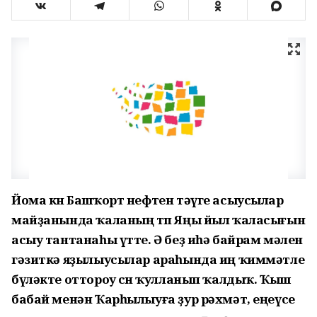
Йома көн Башҡорт нефтен тәүге асыусылар
майҙанында ҡаланың төп Яңы йыл ҡаласығын
асыу тантанаһы үтте. Ә беҙ иһә байрам мәлен
гәзиткә яҙылыусылар араһында иң ҡиммәтле
бүләкте оттороу өсөн ҡулланып ҡалдыҡ. Ҡыш
бабай менән Ҡарһылыуға ҙур рәхмәт, еңеүсе