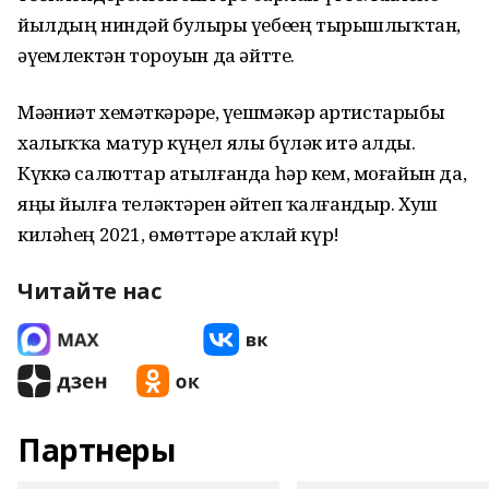
йылдың ниндәй булыры үҙебеҙҙең тырышлыҡтан,
әүҙемлектән тороуын да әйтте.
Мәҙәниәт хеҙмәткәрҙәре, үҙешмәкәр артистарыбыҙ
халыҡҡа матур күңел ялы бүләк итә алды.
Күккә салюттар атылғанда һәр кем, моғайын да,
яңы йылға теләктәрен әйтеп ҡалғандыр. Хуш
киләһең 2021, өмөттәрҙе аҡлай күр!
Читайте нас
Партнеры