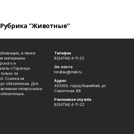
Рубрика "Животные"
публикации, а также
Телефон
кие материалы
8(34794) 4-11-22
рского и
Эл. почта
азеты «Торатау».
toratau@mail.ru
только по
й. Ссылка на
Адрес
у» обязательна. Для
453200, город Ишимбай, ул.
 активная гиперссылка
Советская, 88
 обязательна.
Рекламная служба
8(34794) 4-11-22