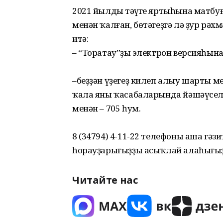
2021 йылдың тәүге яртыһына матбу
менән ҡалған, бөтәгеҙгә лә ҙур рәх
итә:
– “Торатау”ҙың электрон версияһына
–беҙҙән үҙегеҙ килеп алыу шарты м
ҡала яны ҡасабаларында йәшәүсел
менән – 705 һум.
8 (34794) 4-11-22 телефоны аша гәз
һорауҙарығыҙҙы асыҡлай алаһығыҙ
Читайте нас