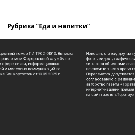
Рубрика "Еда и напитки"
ционный номер ПИ ТУ02-01813. Выписка
Новости, статьи, другие 
Управлением Федеральной службы по
фото-, видео-, графичес
в сфере связи, информационных
являются объектами авто
ий и массовых коммуникаций по
исключительного права г
ке Башкортостан от 19.05.2025 г.
Перепечатка допускается 
согласованию с редакцие
авторство газеты «Тората
интернет-изданий прямая
на сайт газеты «Торатау»