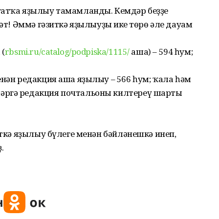
ғатҡа яҙылыу тамамланды. Кемдәр беҙҙең
мәт! Әммә гәзиткә яҙылыуҙың ике төрө әле дауам
 (
rbsmi.ru/catalog/podpiska/1115/
аша) – 594 һум;
енән редакция аша яҙылыу – 566 һум; ҡала һәм
әргә редакция почтальоны килтереү шарты
иткә яҙылыу бүлеге менән бәйләнешкә инеп,
.