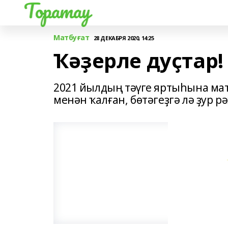
Торатау
Матбуғат
28 ДЕКАБРЯ 2020, 14:25
Ҡәҙерле дуҫтар!
2021 йылдың тәүге яртыһына мат
менән ҡалған, бөтәгеҙгә лә ҙур р