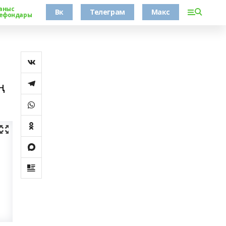
аныс
Вк
Телеграм
Макс
ефондары
ң