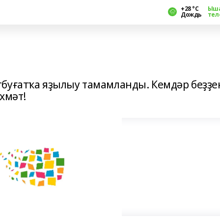
+28 °С
Ыш
Дождь
тел
буғатҡа яҙылыу тамамланды. Кемдәр беҙҙе
әхмәт!