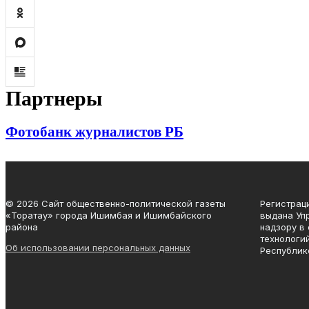
Партнеры
Фотобанк журналистов РБ
© 2026 Сайт общественно-политической газеты
Регистрац
«Торатау» города Ишимбая и Ишимбайского
выдана Уп
района
надзору в
технологи
Об использовании персональных данных
Республике