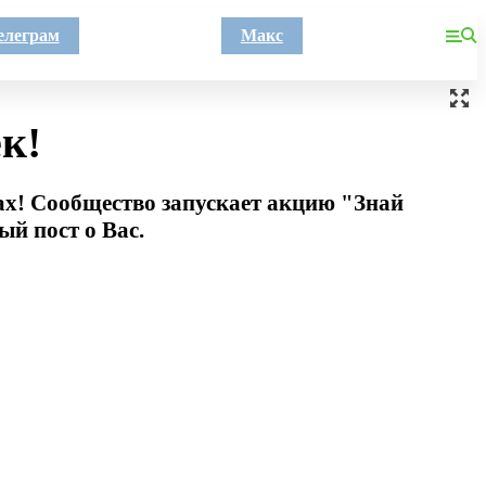
елеграм
Макс
к!
гах! Сообщество запускает акцию "Знай
ый пост о Вас.