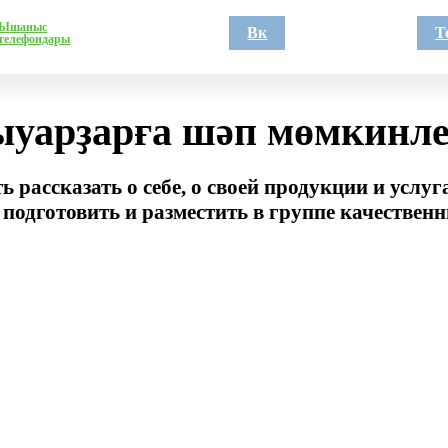
Ышаныс
Вк
Т
телефондары
уарҙарға шәп мөмкинле
 рассказать о себе, о своей продукции и услу
подготовить и разместить в группе качественн