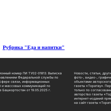
Рубрика "Еда и напитки"
ионный номер ПИ ТУ02-01813. Выписка
Новости, статьи, друг
равлением Федеральной службы по
фото-, видео-, графи
 сфере связи, информационных
объектами авторского
й и массовых коммуникаций по
газеты «Торатау». Пе
 Башкортостан от 19.05.2025 г.
только по согласован
авторство газеты «То
интернет-изданий пря
на сайт газеты «Торат