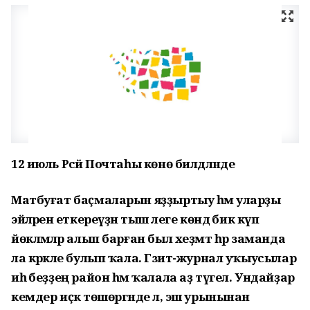
12 июль Рәсәй Почтаһы көнө билдәләнде
Матбуғат баҫмаларын яҙҙыртыу һәм уларҙы
эйәләренә еткереүҙән тыш әлеге көндә бик күп
йөкләмәләр алып барған был хеҙмәт һәр заманда
ла кәрәкле булып ҡала. Гәзит-журнал уҡыусылар
иһә беҙҙең район һәм ҡалала аҙ түгел. Ундайҙар
кемдер иҫкә төшөргәнде лә, эш урынынан