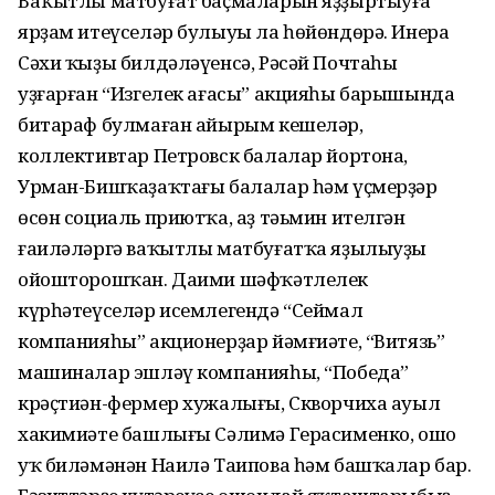
Ваҡытлы матбуғат баҫмаларын яҙҙыртыуға
ярҙам итеүселәр булыуы ла һөйөндөрә. Инера
Сәхи ҡыҙы билдәләүенсә, Рәсәй Почтаһы
уҙғарған “Изгелек ағасы” акцияһы барышында
битараф булмаған айырым кешеләр,
коллективтар Петровск балалар йортона,
Урман-Бишҡаҙаҡтағы балалар һәм үҫмерҙәр
өсөн социаль приютҡа, аҙ тәьмин ителгән
ғаиләләргә ваҡытлы матбуғатҡа яҙылыуҙы
ойошторошҡан. Даими шәфҡәтлелек
күрһәтеүселәр исемлегендә “Сеймал
компанияһы” акционерҙар йәмғиәте, “Витязь”
машиналар эшләү компанияһы, “Победа”
крәҫтиән-фермер хужалығы, Скворчиха ауыл
хакимиәте башлығы Сәлимә Герасименко, ошо
уҡ биләмәнән Наилә Таипова һәм башҡалар бар.