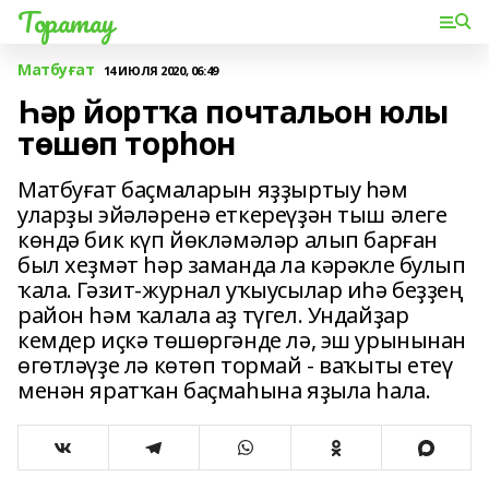
Торатау
Матбуғат
14 ИЮЛЯ 2020, 06:49
Һәр йортҡа почтальон юлы
төшөп торһон
Матбуғат баҫмаларын яҙҙыртыу һәм
уларҙы эйәләренә еткереүҙән тыш әлеге
көндә бик күп йөкләмәләр алып барған
был хеҙмәт һәр заманда ла кәрәкле булып
ҡала. Гәзит-журнал уҡыусылар иһә беҙҙең
район һәм ҡалала аҙ түгел. Ундайҙар
кемдер иҫкә төшөргәнде лә, эш урынынан
өгөтләүҙе лә көтөп тормай - ваҡыты етеү
менән яратҡан баҫмаһына яҙыла һала.