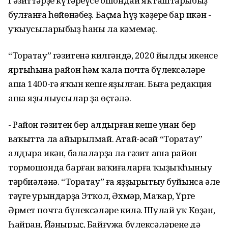
Гәзиттәрҙе күтәреүсе ошондай яҡташтарыбыҙ
булғанға һөйөнәбеҙ. Баҫма һүҙ ҡәҙере бар икән -
уҡыусыларыбыҙ һаны ла кәмемәҫ.
“Торатау” гәзитенә килгәндә, 2020 йылдың икенсе
яртыһына район һәм ҡала почта бүлексәләре
аша 1400-гә яҡын кеше яҙылған. Быға редакция
аша яҙылыусылар ҙа өҫтәлә.
- Район гәзитен бер алдырған кеше унан бер
ваҡытта ла айырылмай. Атай-әсәй “Торатау”
алдыра икән, балаларҙа ла гәзит аша район
тормошонда барған ваҡиғаларға ҡыҙыҡһыныу
тәрбиәләнә. “Торатау” ға яҙҙырытыу буйынса әле
тәүге урындарҙа Этҡол, Әхмәр, Маҡар, Үрге
Әрмет почта бүлексәләре килә. Шулай уҡ Көҙән,
Һайран, Йәнырыҫ, Байғужа бүлексәләренең дә