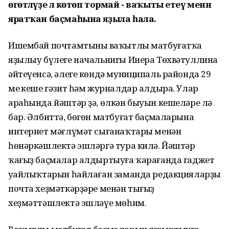
өгөтләүҙе лә көтөп тормай - ваҡыты етеү менән
яратҡан баҫмаһына яҙыла һала.
Ишембай почтамтының ваҡытлы матбуғатҡа
яҙылыу бүлеге начальнигы Инера Төхвәтуллина
әйтеүенсә, әлеге көндә муниципаль районда 29
мең кеше гәзит һәм журналдар алдыра. Улар
араһында йәштәр ҙә, өлкән быуын кешеләре лә
бар. Әлбиттә, бөгөн матбуғат баҫмаларына
интернет мәғлүмәт сығанаҡтары менән
һөнәркәшлектә эшләргә тура килә. Йәштәр
ҡағыҙ баҫмалар алдыртыуға ҡарағанда гаджет
уңайлыҡтарын һайлаған заманда редакцияларҙың
почта хеҙмәткәрҙәре менән тығыҙ
хеҙмәттәшлектә эшләүе мөһим.