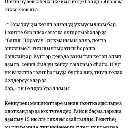
Почта бүлексәһенә ике йыл инде Гөлдәр Янбаева
етәкселек итә.
- “Торатау”ҙы көтөп алған үҙ уҡыусылары бар.
Гәзитте бер нисә сәғәткә өлгөртмәһәләр ҙә,
“Бөгөн “Торатау” сыҡманымы әллә, почта
эшләйме?” тип шылтыратып һораша
башлайҙар. Күптәр декада ваҡытын көтөп алып
яҙыла, сөнки был ун көндә ташлама яһала. Шул
уҡ ваҡытта гәзит һатыуҙа булһа ине, тигән теләк
белдереүселәр ҙә
бар, - ти Гөлдәр Урал ҡыҙы.
Көнкүреш мәшәҡәттәре менән гәзиткә яҙылырға
онотҡандар ҙа юҡ түгелдер. Район баҫмаларына
яҙылыу 15 июлгә тиклем оҙайтылды. Гәзитһеҙ
ҡалдым инде, тип көйөнөргә түгел, почтағыҙға