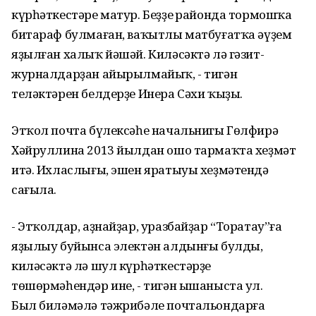
күрһәткестәре матур. Беҙҙең районда тормошҡа
битараф булмаған, ваҡытлы матбуғатҡа әүҙем
яҙылған халыҡ йәшәй. Киләсәктә лә гәзит-
журналдарҙан айырылмайыҡ, - тигән
теләктәрен белдерҙе Инера Сәхи ҡыҙы.
Этҡол почта бүлексәһе начальнигы Гөлфирә
Хәйруллина 2013 йылдан ошо тармаҡта хеҙмәт
итә. Ихласлығы, эшен яратыуы хеҙмәтендә
сағыла.
- Этҡолдар, аҙнайҙар, уразбайҙар “Торатау”ға
яҙылыу буйынса электән алдынғы булды,
киләсәктә лә шул күрһәткестәрҙе
төшөрмәһендәр ине, - тигән ышаныста ул.
Был биләмәлә тәжрибәле почтальондарға