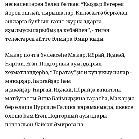
нескәлектәрен белеп бөткән. “Ҡыҙҙар йүгереп
йөрөп эшләй, тырышалар. Киләсәктә бергәләп
эшләргә булһын, гәзит-журналдарға
яҙылыусыларыбыҙ ҙа күбәйһен”, - тигән
теләктәрен әйтте Әлмира Әмир ҡыҙы.
Маҡар почта бүлексәһе Маҡар, Ибрай, Иҫәкәй,
Һарғай, Егән, Подгорный ауылдарын
хеҙмәтләндерһә, “Торатау”ҙы иң күп уҡыусылар -
маҡарҙар, һарғайҙар һәм
иҫәкәйҙәр. Һарғай, Иҫәкәй, Ибрайҙа ваҡытлы
матбуғатты Әлиә Баймырҙина таратһа, Маҡарҙың
бер өлөшө Нурсилә Ғәлина ҡарамағында, икенсе
өлөшө һәм Егән, Подгорный ауылдары -
почтальон Ләйсән Әмировала.