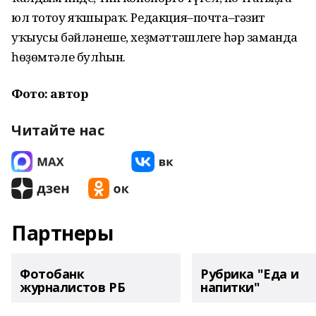
юл тотоу яҡшыраҡ. Редакция–почта–гәзит
уҡыусы бәйләнеше, хеҙмәттәшлеге һәр заманда
һөҙөмтәле булһын.
Фото: автор
Читайте нас
Партнеры
Фотобанк
Рубрика "Еда и
журналистов РБ
напитки"