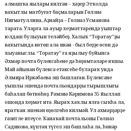
алмашҡа яңылары килгән – хәҙер Этҡолда
ваҡытлы матбуғат баҫмаларын Гөлзиә
Ниғмәтуллина, Аҙнайҙа – Гөлназ Усманова
тарата. Уларға ла ауыр хеҙмәттәрендә уңыштар
юлдаш булыуын теләйбеҙ. Халыҡ “Торатау”ҙы
ваҡытында көтөп ала икән - был беҙҙең өсөн дә
ҡыуаныслы. “Торатау” ға яҙылыу буйынса
Әхмәр почта бүлексәһенең дә һөҙөмтәләре яҡшы.
Май айынан бүлексә етәксеһе булараҡ унда
Әлмира Иркәбаева эш башлаған. Бүлексәнең
уңышлы эшендә почтальондарҙың тырышлығы
баһалап бөткөһөҙ. Рәмзиә Кәримова 35 йыллап
ошонда хеҙмәт итә. Яңыраҡ хаҡлы ялға сыҡһа ла,
яратҡан эшенән өҙөлгөһө килмәй. Ул әхмәрҙәрҙе
гәзитле итеүсе. Ҡанаҡай почтальоны Гөлназ
Садикова, күптән түгел эш башлаһа ла, һөнәр