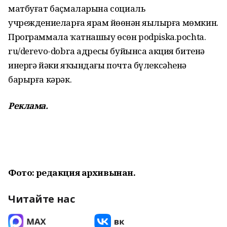
матбуғат баҫмаларына социаль
учреждениеларға ярҙам йөҙөнән яҙылырға мөмкин.
Программала ҡатнашыу өсөн podpiska.pochta.
ru/derevo-dobra адресы буйынса акция битенә
инергә йәки яҡындағы почта бүлексәһенә
барырға кәрәк.
Реклама.
Фото: редакция архивынан.
Читайте нас