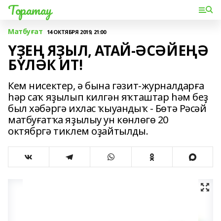
Торатау
Матбуғат
14 ОКТЯБРЯ 2019, 21:00
ҮҘЕҢ ЯҘЫЛ, АТАЙ-ӘСӘЙЕҢӘ
БҮЛӘК ИТ!
Кем нисектер, ә бына гәзит-журналдарға
һәр саҡ яҙылып килгән яҡташтар һәм беҙ
был хәбәргә ихлас ҡыуандыҡ - Бөтә Рәсәй
матбуғатҡа яҙылыу ун көнлөгө 20
октябргә тиклем оҙайтылды.