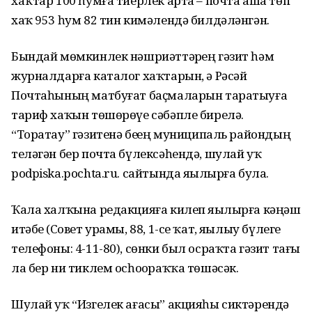
хаҡтар 100 һумға тиерлек арта – почта аша төп
хаҡ 953 һум 82 тин кимәлендә билдәләнгән.
Бындай мөмкинлек нәшриәттәрҙең гәзит һәм
журналдарға каталог хаҡтарын, ә Рәсәй
Почтаһының матбуғат баҫмаларын таратыуға
тариф хаҡын төшөрөүе сәбәпле бирелә.
“Торатау” гәзитенә беҙҙең муниципаль райондың
теләгән бер почта бүлексәһендә, шулай уҡ
podpiska.pochta.ru. сайтында яҙылырға була.
Ҡала халҡына редакцияға килеп яҙылырға кәңәш
итәбеҙ (Совет урамы, 88, 1-се ҡат, яҙылыу бүлеге
телефоны: 4-11-80), сөнки был осраҡта гәзит тағы
ла бер ни тиклем осһоҙораҡҡа төшәсәк.
Шулай уҡ “Изгелек ағасы” акцияһы сиктәрендә