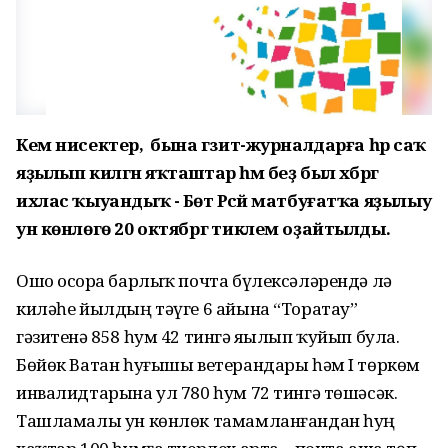
Кем нисектер, ә бына гәзит-журналдарға һәр саҡ
яҙылып килгән яҡташтар һәм беҙ был хәбәргә
ихлас ҡыуандыҡ - Бөтә Рәсәй матбуғатҡа яҙылыу
ун көнлөгө 20 октябргә тиклем оҙайтылды.
Ошо осорҙа барлыҡ почта бүлексәләрендә лә
киләһе йылдың тәүге 6 айына “Торатау”
гәзитенә 858 һум 42 тингә яҙылып ҡуйып була.
Бөйөк Ватан һуғышы ветерандары һәм I төркөм
инвалидтарына ул 780 һум 72 тингә төшәсәк.
Ташламалы ун көнлөк тамамланғандан һуң